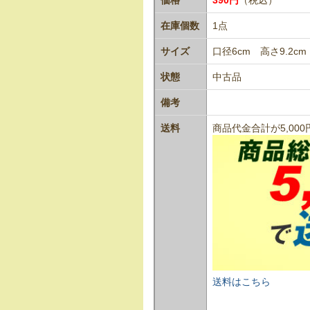
在庫個数
1点
サイズ
口径6cm 高さ9.2cm
状態
中古品
備考
送料
商品代金合計が5,0
送料はこちら