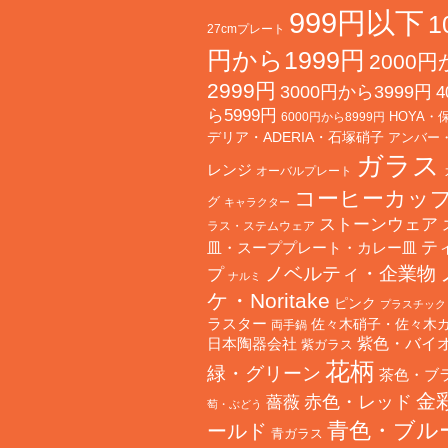
999円以下
1
27cmプレート
円から1999円
2000
2999円
3000円から3999円
4
ら5999円
HOYA・
6000円から8999円
デリア・ADERIA・石塚硝子
アンバー
ガラス
レンジ
オーバルプレート
コーヒーカッ
グ
キャラクター
ストーンウェア
ラス・ステムウェア
テ
皿・スーププレート・カレー皿
ノベルティ・企業物
プ
ナルミ
ケ・Noritake
ピンク
プラスチック
ラスター
佐々木硝子・佐々木
両手鍋
日本陶器会社
紫色・バイ
紫ガラス
花柄
緑・グリーン
茶色・ブ
金
赤色・レッド
薔薇
萄・ぶどう
青色・ブル
ールド
青ガラス