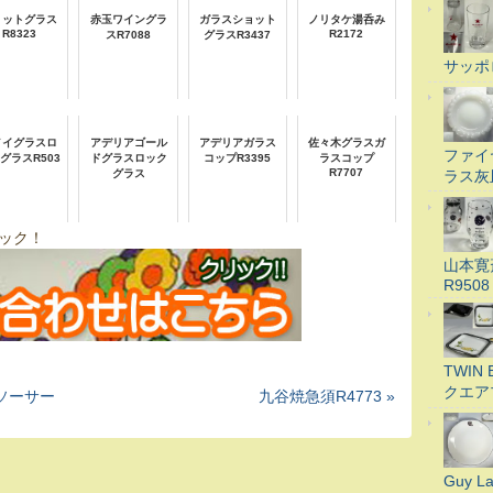
ョットグラス
赤玉ワイングラ
ガラスショット
ノリタケ湯呑み
R8323
R2172
スR7088
グラスR3437
サッポ
メイグラスロ
アデリアゴール
アデリアガラス
佐々木グラスガ
ファイ
グラスR503
ドグラスロック
コップR3395
ラスコップ
R7707
ラス灰
グラス
ック！
山本寛
R9508
TWI
クエア
＆ソーサー
九谷焼急須R4773 »
Guy 