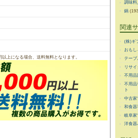
調味料
鍋
(193
関連
(株)
おもし
00円以上になる場合、送料無料となります。
テーブ
リサイ
不用品
不用品
ト
中古家
和食器
岐阜家
洋食器