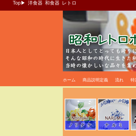
Top
▶
洋食器
和食器
レトロ
昭和レトロポッ
ホーム
商品説明定義
流れ
特