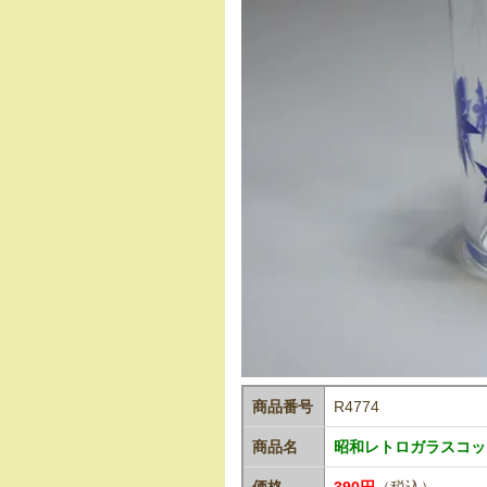
商品番号
R4774
商品名
昭和レトロガラスコップ
価格
390円
（税込）