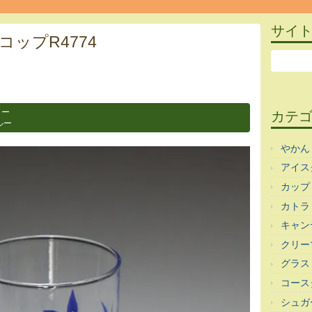
サイ
ップR4774
ラー
カテ
ルー
やかん
アイス
カップ
カトラ
キャン
クリー
グラス
コース
シュガ