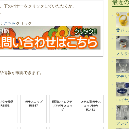
最近
、下のバナーをクリックしていただくか、
。
：
こちら
クリック！
黄ガラ
ノリタ
品情報が確認できます。
アデリ
ロイヤ
リタケ湯呑
ガラスコップ
昭和レトロアデ
ステム型ガラス
R6851
R8987
リアガラスコッ
コップ飴色
R1481
プ
フレア