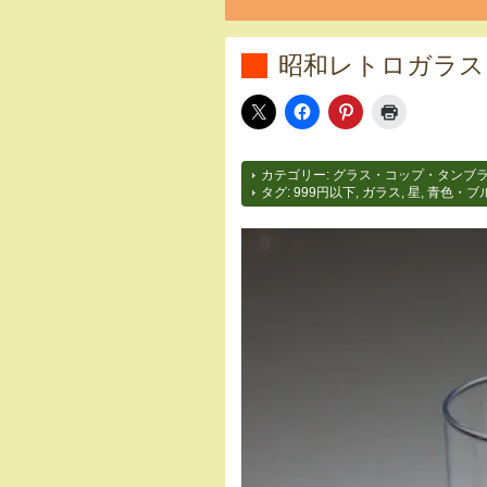
昭和レトロガラスコ
カテゴリー:
グラス・コップ・タンブ
タグ:
999円以下
,
ガラス
,
星
,
青色・ブ