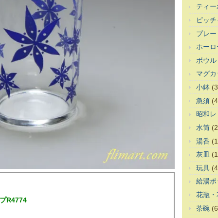
ティー
ピッチ
プレー
ホーロ
ボウル
マグカ
小鉢
(3
急須
(4
昭和レ
水筒
(2
湯呑
(1
灰皿
(1
玩具
(4
給湯ポ
花瓶・
R4774
茶碗
(6