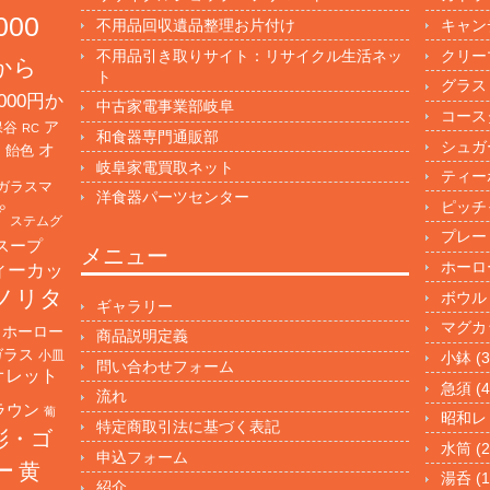
000
不用品回収遺品整理お片付け
キャン
不用品引き取りサイト：リサイクル生活ネッ
クリー
円から
ト
グラス
000円か
中古家電事業部岐阜
コース
保谷
ア
RC
和食器専門通販部
シュガ
オ
・飴色
岐阜家電買取ネット
ティー
ガラスマ
洋食器パーツセンター
ピッチ
プ
ステムグ
プレー
スープ
メニュー
ホーロ
ィーカッ
ノリタ
ボウル
ギャラリー
マグカ
ホーロー
商品説明定義
ガラス
小皿
小鉢
(3
問い合わせフォーム
オレット
急須
(4
流れ
ラウン
葡
昭和レ
特定商取引法に基づく表記
彩・ゴ
水筒
(2
申込フォーム
ー
黄
湯呑
(1
紹介