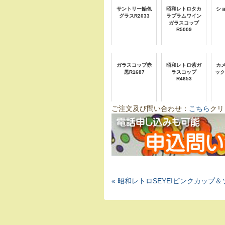
サントリー飴色
昭和レトロタカ
シ
グラスR2033
ラプラムワイン
ガラスコップ
R5009
ガラスコップ赤
昭和レトロ紫ガ
カ
黒R1687
ラスコップ
ック
R4653
ご注文及び問い合わせ：
こちら
クリ
« 昭和レトロSEYEIピンクカップ