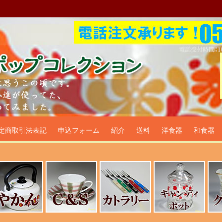
プ食器生活雑貨通販＠フリマー
定商取引法表記
申込フォーム
紹介
送料
洋食器
和食器