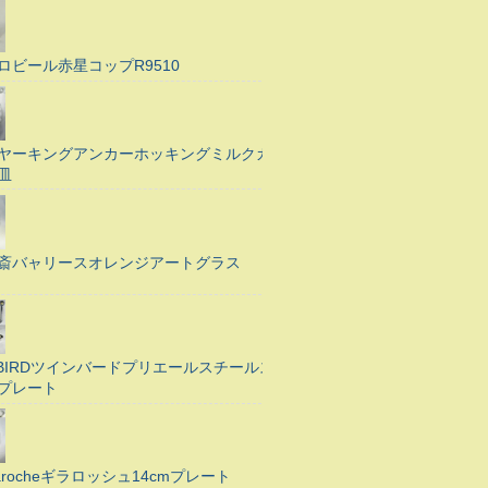
ロビール赤星コップR9510
ヤーキングアンカーホッキングミルクガ
皿
斎バャリースオレンジアートグラス
N BIRDツインバードプリエールスチールス
プレート
Larocheギラロッシュ14cmプレート