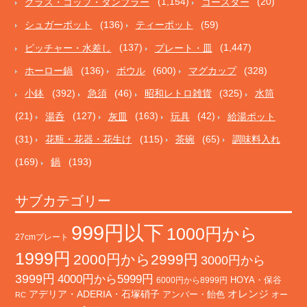
グラス・コップ・タンブラー
(1,154)
コースター
(20)
シュガーポット
(136)
ティーポット
(59)
ピッチャー・水差し
(137)
プレート・皿
(1,447)
ホーロー鍋
(136)
ボウル
(600)
マグカップ
(328)
小鉢
(392)
急須
(46)
昭和レトロ雑貨
(325)
水筒
(21)
湯呑
(127)
灰皿
(163)
玩具
(42)
給湯ポット
(31)
花瓶・花器・花生け
(115)
茶碗
(65)
調味料入れ
(169)
鍋
(193)
サブカテゴリー
999円以下
1000円から
27cmプレート
1999円
2000円から2999円
3000円から
3999円
4000円から5999円
HOYA・保谷
6000円から8999円
オレンジ
アデリア・ADERIA・石塚硝子
アンバー・飴色
オー
RC