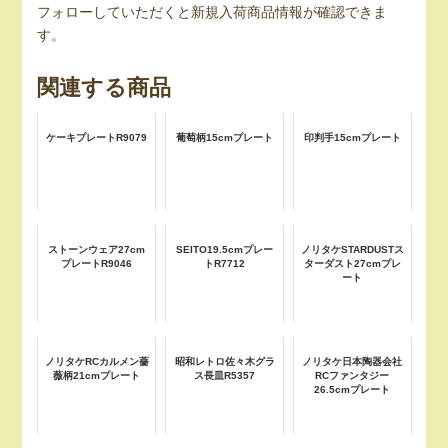
フォローしていただくと新規入荷商品情報が確認できま
す。
関連する商品
ケーキプレートR9079
葡萄柄15cmプレート
印判手15cmプレート
ストーンウェア27cm
SEITO19.5cmプレー
ノリタケSTARDUSTス
プレートR9046
トR7712
ターダスト27cmプレ
ート
ノリタケRCカルメン薔
昭和レトロ佐々木グラ
ノリタケ日本陶器会社
薇柄21cmプレート
ス長皿R5357
RCファンタジー
26.5cmプレート