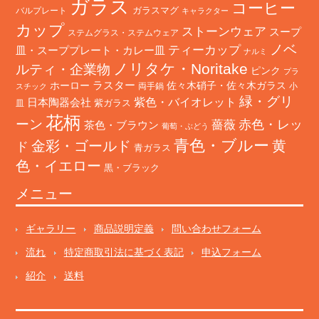
ガラス
コーヒー
バルプレート
ガラスマグ
キャラクター
カップ
ストーンウェア
スープ
ステムグラス・ステムウェア
ノベ
ティーカップ
皿・スーププレート・カレー皿
ナルミ
ノリタケ・Noritake
ルティ・企業物
ピンク
プラ
ホーロー
ラスター
佐々木硝子・佐々木ガラス
両手鍋
小
スチック
緑・グリ
日本陶器会社
紫色・バイオレット
紫ガラス
皿
花柄
ーン
赤色・レッ
薔薇
茶色・ブラウン
葡萄・ぶどう
青色・ブルー
金彩・ゴールド
黄
ド
青ガラス
色・イエロー
黒・ブラック
メニュー
ギャラリー
商品説明定義
問い合わせフォーム
流れ
特定商取引法に基づく表記
申込フォーム
紹介
送料