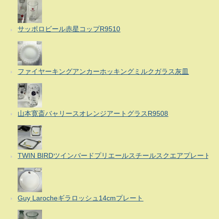
サッポロビール赤星コップR9510
ファイヤーキングアンカーホッキングミルクガラス灰皿
山本寛斎バャリースオレンジアートグラスR9508
TWIN BIRDツインバードプリエールスチールスクエアプレート
Guy Larocheギラロッシュ14cmプレート