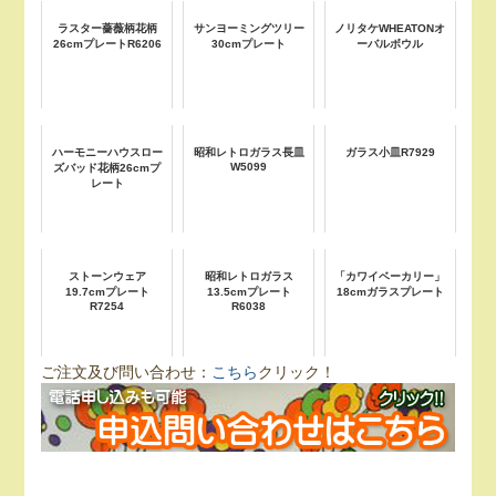
ラスター薔薇柄花柄
サンヨーミングツリー
ノリタケWHEATONオ
26cmプレートR6206
30cmプレート
ーバルボウル
ハーモニーハウスロー
昭和レトロガラス長皿
ガラス小皿R7929
W5099
ズバッド花柄26cmプ
レート
ストーンウェア
昭和レトロガラス
「カワイベーカリー」
19.7cmプレート
13.5cmプレート
18cmガラスプレート
R7254
R6038
ご注文及び問い合わせ：
こちら
クリック！