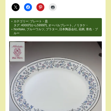
カテゴリー:
プレート・皿
タグ:
4000円から5999円
,
オーバルプレート
,
ノリタケ・
Noritake
,
ブルーワルツ
,
プラター
,
日本陶器会社
,
花柄
,
青色・ブ
ルー