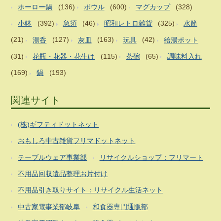
ホーロー鍋
(136)
ボウル
(600)
マグカップ
(328)
小鉢
(392)
急須
(46)
昭和レトロ雑貨
(325)
水筒
(21)
湯呑
(127)
灰皿
(163)
玩具
(42)
給湯ポット
(31)
花瓶・花器・花生け
(115)
茶碗
(65)
調味料入れ
(169)
鍋
(193)
関連サイト
(株)ギフティドットネット
おもしろ中古雑貨フリマドットネット
テーブルウェア事業部
リサイクルショップ：フリマート
不用品回収遺品整理お片付け
不用品引き取りサイト：リサイクル生活ネット
中古家電事業部岐阜
和食器専門通販部