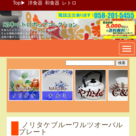
Top
▶
洋食器
和食器
レトロ
昭和レトロポップ食器生活雑
貨通販＠フリマート
ノリタケブルーワルツオーバル
プレート