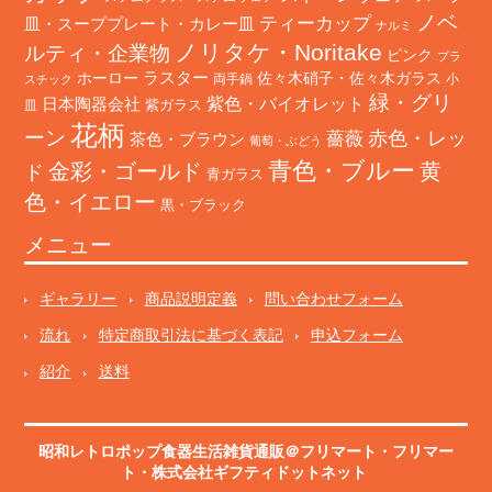
ノベ
ティーカップ
皿・スーププレート・カレー皿
ナルミ
ノリタケ・Noritake
ルティ・企業物
ピンク
プラ
ホーロー
ラスター
佐々木硝子・佐々木ガラス
両手鍋
小
スチック
緑・グリ
日本陶器会社
紫色・バイオレット
紫ガラス
皿
花柄
ーン
赤色・レッ
薔薇
茶色・ブラウン
葡萄・ぶどう
青色・ブルー
金彩・ゴールド
黄
ド
青ガラス
色・イエロー
黒・ブラック
メニュー
ギャラリー
商品説明定義
問い合わせフォーム
流れ
特定商取引法に基づく表記
申込フォーム
紹介
送料
昭和レトロポップ食器生活雑貨通販＠フリマート
・
フリマー
ト
・株式会社ギフティドットネット