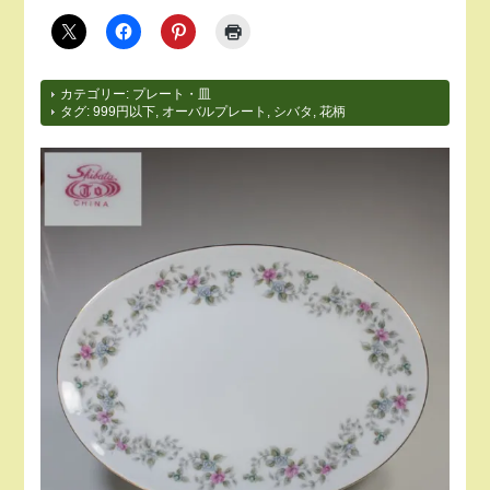
カテゴリー:
プレート・皿
タグ:
999円以下
,
オーバルプレート
,
シバタ
,
花柄