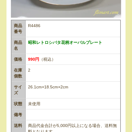
商品
R4486
番号
商品
昭和レトロシバタ花柄オーバルプレート
名
価格
990円
（税込）
在庫
2
個数
サイ
26.1cm×18.5cm×2cm
ズ
状態
未使用
備考
送料
商品代金合計が5,000円以上になる場合、送料無
料となります。