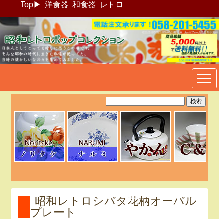
Top
▶
洋食器
和食器
レトロ
昭和レトロポップ食器生活雑
貨通販＠フリマート
昭和レトロシバタ花柄オーバル
プレート