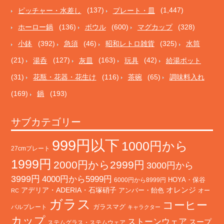
ピッチャー・水差し
(137)
プレート・皿
(1,447)
ホーロー鍋
(136)
ボウル
(600)
マグカップ
(328)
小鉢
(392)
急須
(46)
昭和レトロ雑貨
(325)
水筒
(21)
湯呑
(127)
灰皿
(163)
玩具
(42)
給湯ポット
(31)
花瓶・花器・花生け
(116)
茶碗
(65)
調味料入れ
(169)
鍋
(193)
サブカテゴリー
999円以下
1000円から
27cmプレート
1999円
2000円から2999円
3000円から
3999円
4000円から5999円
HOYA・保谷
6000円から8999円
オレンジ
アデリア・ADERIA・石塚硝子
アンバー・飴色
オー
RC
ガラス
コーヒー
バルプレート
ガラスマグ
キャラクター
カップ
ストーンウェア
スープ
ステムグラス・ステムウェア