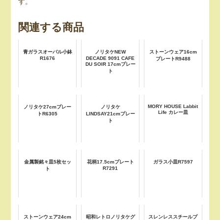
す。
関連する商品
青ガラスオーバル小鉢
ノリタケNEW
ストーンウェア16cm
R1676
DECADE 9091 CAFE
プレートR9488
DU SOIR 17cmプレー
ト
MORY HOUSE Labbit
ノリタケ27cmプレー
ノリタケ
Life カレー皿
トR6305
LINDSAY21cmプレー
ト
金属製銘々皿5枚セッ
花柄17.5cmプレート
ガラス小皿R7597
R7291
ト
ストーンウェア24cm
昭和レトロノリタケグ
スレンレススチールプ