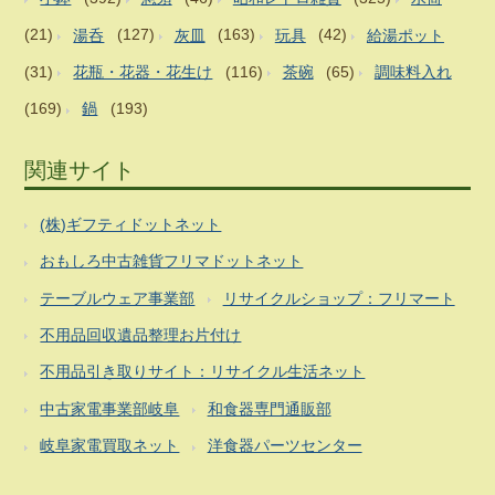
(21)
湯呑
(127)
灰皿
(163)
玩具
(42)
給湯ポット
(31)
花瓶・花器・花生け
(116)
茶碗
(65)
調味料入れ
(169)
鍋
(193)
関連サイト
(株)ギフティドットネット
おもしろ中古雑貨フリマドットネット
テーブルウェア事業部
リサイクルショップ：フリマート
不用品回収遺品整理お片付け
不用品引き取りサイト：リサイクル生活ネット
中古家電事業部岐阜
和食器専門通販部
岐阜家電買取ネット
洋食器パーツセンター