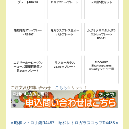
プレートR8720
ロリア27cmプレート
レス皿5枚セット
陽刻浮彫27cmプレー
青ガラスプレス皿オー
カガミクリスタルガラ
トR6407
バルプレート
ス24cmプレート
R5641
RIDGWAY
エジリーホーローブル
ラスターガラス
Shakespeares
ーローズ薔薇柄青三ツ
25.5cmプレート
Countryシチュー皿
足36cmプレート
ご注文及び問い合わせ：
こちら
クリック！
« 昭和レトロ手鏡R4487
昭和レトロガラスコップR4485 »