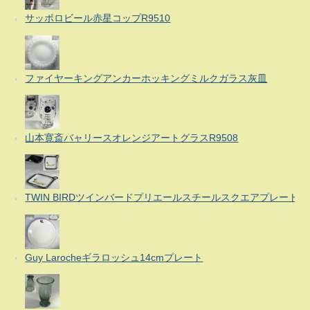
サッポロビール赤星コップR9510
ファイヤーキングアンカーホッキングミルクガラス灰皿
山本寛斎バャリースオレンジアートグラスR9508
TWIN BIRDツインバードプリエールスチールスクエアプレート
Guy Larocheギラロッシュ14cmプレート