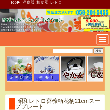
Top
▶
洋食器
和食器
レトロ
昭和レトロポップ食器生活雑
貨通販＠フリマート
昭和レトロ薔薇柄花柄21cmスー
ププレート