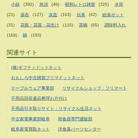
小鉢
(392)
急須
(46)
昭和レトロ雑貨
(325)
水筒
(21)
湯呑
(127)
灰皿
(163)
玩具
(42)
給湯ポット
(31)
花瓶・花器・花生け
(115)
茶碗
(65)
調味料入れ
(169)
鍋
(193)
関連サイト
(株)ギフティドットネット
おもしろ中古雑貨フリマドットネット
テーブルウェア事業部
リサイクルショップ：フリマート
不用品回収遺品整理お片付け
不用品引き取りサイト：リサイクル生活ネット
中古家電事業部岐阜
和食器専門通販部
岐阜家電買取ネット
洋食器パーツセンター