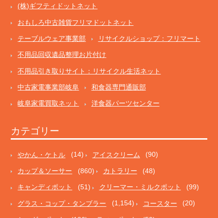
(株)ギフティドットネット
おもしろ中古雑貨フリマドットネット
テーブルウェア事業部
リサイクルショップ：フリマート
不用品回収遺品整理お片付け
不用品引き取りサイト：リサイクル生活ネット
中古家電事業部岐阜
和食器専門通販部
岐阜家電買取ネット
洋食器パーツセンター
カテゴリー
やかん・ケトル
(14)
アイスクリーム
(90)
カップ＆ソーサー
(860)
カトラリー
(48)
キャンディポット
(51)
クリーマー・ミルクポット
(99)
グラス・コップ・タンブラー
(1,154)
コースター
(20)