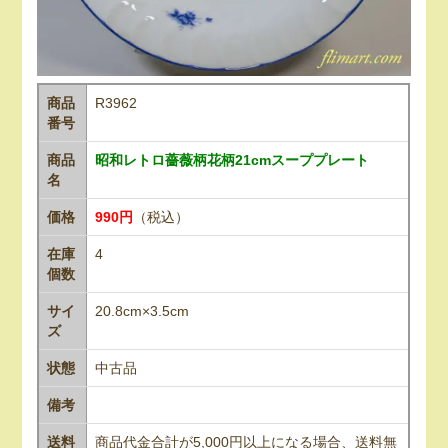
商品
R3962
番号
商品
昭和レトロ薔薇柄花柄21cmスーププレート
名
価格
990円
（税込）
在庫
4
個数
サイ
20.8cm×3.5cm
ズ
状態
中古品
備考
送料
商品代金合計が5,000円以上になる場合、送料無