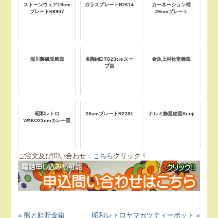
ストーンウェア19cm
ガラスプレートR2614
カーネーション柄
プレートR8907
26cmプレート
深川製磁兎飾皿
名陶MEITO23cmスー
金魚上村松堂飾皿
プ皿
昭和レトロ
26cmプレートR2281
ナルミ飾皿絵皿Kenji
WAKO23cmカレー皿
ご注文及び問い合わせ：
こちら
クリック！
« 熊と鮭貯金箱
昭和レトロヤマカツティーポット »