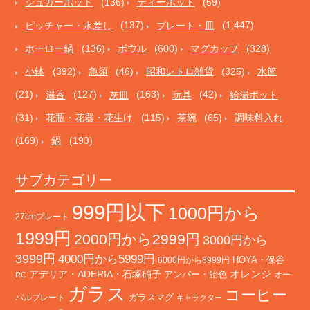
シュガーポット
(136)
ティーポット
(59)
ピッチャー・水差し
(137)
プレート・皿
(1,447)
ホーロー鍋
(136)
ボウル
(600)
マグカップ
(328)
小鉢
(392)
急須
(46)
昭和レトロ雑貨
(325)
水筒
(21)
湯呑
(127)
灰皿
(163)
玩具
(42)
給湯ポット
(31)
花瓶・花器・花生け
(115)
茶碗
(65)
調味料入れ
(169)
鍋
(193)
サブカテゴリー
999円以下
1000円から
27cmプレート
1999円
2000円から2999円
3000円から
3999円
4000円から5999円
HOYA・保谷
6000円から8999円
オレンジ
アデリア・ADERIA・石塚硝子
アンバー・飴色
オー
RC
ガラス
コーヒー
バルプレート
ガラスマグ
キャラクター