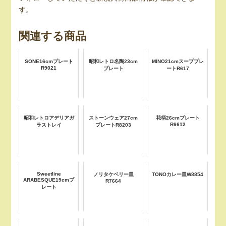
す。
関連する商品
SONE16cmプレート
昭和レトロ名陶23cm
MINO21cmスーププレ
R9021
プレート
ートR617
昭和レトロアデリアガ
ストーンウェア27cm
花柄26cmプレート
R6612
ラストレイ
プレートR8203
Sweetline
ノリタケベリー皿
TONOカレー皿W8854
ARABESQUE19cmプ
R7664
レート