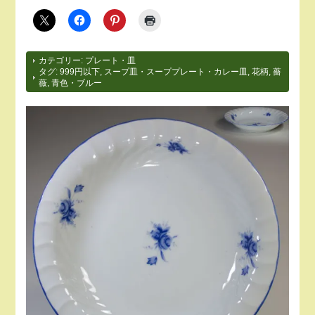
カテゴリー:
プレート・皿
タグ:
999円以下
,
スープ皿・スーププレート・カレー皿
,
花柄
,
薔
薇
,
青色・ブルー