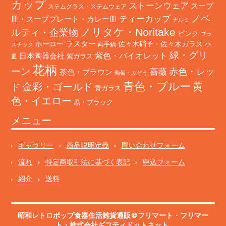
カップ
ストーンウェア
スープ
ステムグラス・ステムウェア
ノベ
ティーカップ
皿・スーププレート・カレー皿
ナルミ
ノリタケ・Noritake
ルティ・企業物
ピンク
プラ
ホーロー
ラスター
佐々木硝子・佐々木ガラス
両手鍋
小
スチック
緑・グリ
日本陶器会社
紫色・バイオレット
紫ガラス
皿
花柄
ーン
赤色・レッ
薔薇
茶色・ブラウン
葡萄・ぶどう
青色・ブルー
金彩・ゴールド
黄
ド
青ガラス
色・イエロー
黒・ブラック
メニュー
ギャラリー
商品説明定義
問い合わせフォーム
流れ
特定商取引法に基づく表記
申込フォーム
紹介
送料
昭和レトロポップ食器生活雑貨通販＠フリマート
・
フリマー
ト
・株式会社ギフティドットネット