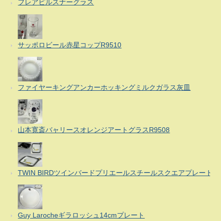
フレアピルスナーグラス
サッポロビール赤星コップR9510
ファイヤーキングアンカーホッキングミルクガラス灰皿
山本寛斎バャリースオレンジアートグラスR9508
TWIN BIRDツインバードプリエールスチールスクエアプレート
Guy Larocheギラロッシュ14cmプレート