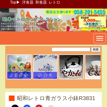
Top
▶
洋食器
和食器
レトロ
昭和レトロポップ食器生活雑
貨通販＠フリマート
昭和レトロ青ガラス小鉢R3831