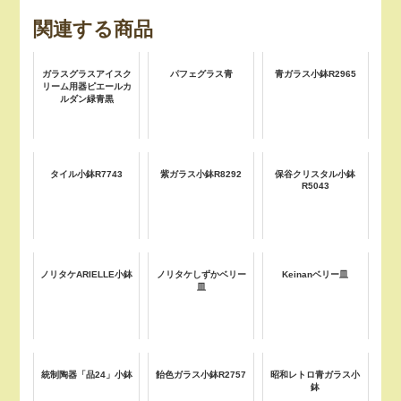
関連する商品
ガラスグラスアイスク
パフェグラス青
青ガラス小鉢R2965
リーム用器ピエールカ
ルダン緑青黒
タイル小鉢R7743
紫ガラス小鉢R8292
保谷クリスタル小鉢
R5043
ノリタケARIELLE小鉢
ノリタケしずかベリー
Keinanベリー皿
皿
統制陶器「品24」小鉢
飴色ガラス小鉢R2757
昭和レトロ青ガラス小
鉢