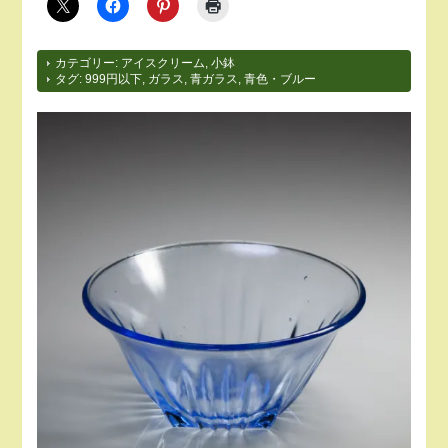
カテゴリー:
アイスクリーム
,
小鉢
タグ:
999円以下
,
ガラス
,
青ガラス
,
青色・ブルー