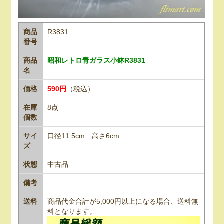
商品
R3831
番号
商品
昭和レトロ青ガラス小鉢R3831
名
価格
590円
（税込）
在庫
8点
個数
サイ
口径11.5cm 高さ6cm
ズ
状態
中古品
備考
送料
商品代金合計が5,000円以上になる場合、送料無
料となります。