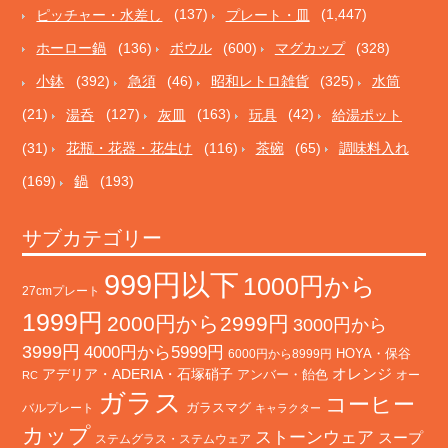
ピッチャー・水差し
(137)
プレート・皿
(1,447)
ホーロー鍋
(136)
ボウル
(600)
マグカップ
(328)
小鉢
(392)
急須
(46)
昭和レトロ雑貨
(325)
水筒
(21)
湯呑
(127)
灰皿
(163)
玩具
(42)
給湯ポット
(31)
花瓶・花器・花生け
(116)
茶碗
(65)
調味料入れ
(169)
鍋
(193)
サブカテゴリー
999円以下
1000円から
27cmプレート
1999円
2000円から2999円
3000円から
3999円
4000円から5999円
HOYA・保谷
6000円から8999円
オレンジ
アデリア・ADERIA・石塚硝子
アンバー・飴色
オー
RC
ガラス
コーヒー
バルプレート
ガラスマグ
キャラクター
カップ
ストーンウェア
スープ
ステムグラス・ステムウェア