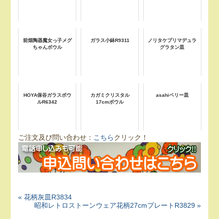
前畑陶器魔女っ子メグ
ガラス小鉢R9311
ノリタケプリマデュラ
ちゃんボウル
グラタン皿
HOYA保谷ガラスボウ
カガミクリスタル
asahiベリー皿
ルR6342
17cmボウル
ご注文及び問い合わせ：
こちら
クリック！
« 花柄灰皿R3834
昭和レトロストーンウェア花柄27cmプレートR3829 »