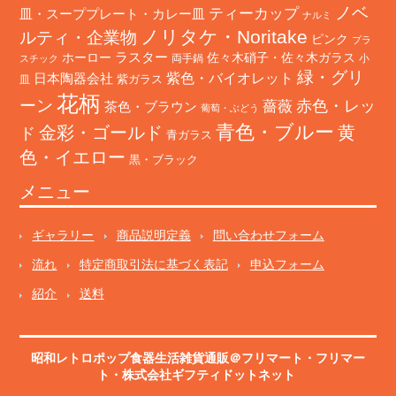
ノベ
ティーカップ
皿・スーププレート・カレー皿
ナルミ
ノリタケ・Noritake
ルティ・企業物
ピンク
プラ
ホーロー
ラスター
佐々木硝子・佐々木ガラス
両手鍋
小
スチック
緑・グリ
日本陶器会社
紫色・バイオレット
紫ガラス
皿
花柄
ーン
赤色・レッ
薔薇
茶色・ブラウン
葡萄・ぶどう
青色・ブルー
金彩・ゴールド
黄
ド
青ガラス
色・イエロー
黒・ブラック
メニュー
ギャラリー
商品説明定義
問い合わせフォーム
流れ
特定商取引法に基づく表記
申込フォーム
紹介
送料
昭和レトロポップ食器生活雑貨通販＠フリマート
・
フリマー
ト
・株式会社ギフティドットネット