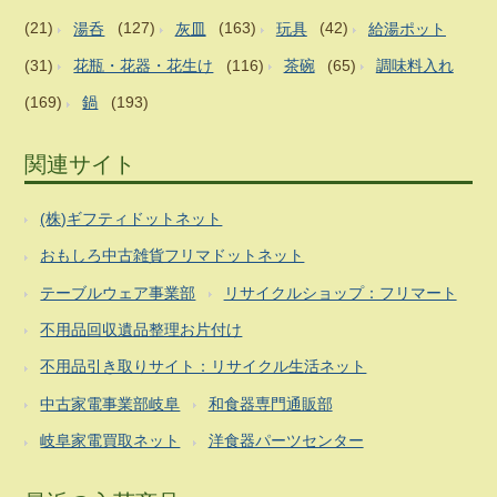
(21)
湯呑
(127)
灰皿
(163)
玩具
(42)
給湯ポット
(31)
花瓶・花器・花生け
(116)
茶碗
(65)
調味料入れ
(169)
鍋
(193)
関連サイト
(株)ギフティドットネット
おもしろ中古雑貨フリマドットネット
テーブルウェア事業部
リサイクルショップ：フリマート
不用品回収遺品整理お片付け
不用品引き取りサイト：リサイクル生活ネット
中古家電事業部岐阜
和食器専門通販部
岐阜家電買取ネット
洋食器パーツセンター