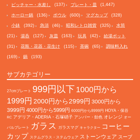
ピッチャー・水差し
(137)
プレート・皿
(1,447)
ホーロー鍋
(136)
ボウル
(600)
マグカップ
(328)
小鉢
(392)
急須
(46)
昭和レトロ雑貨
(325)
水筒
(21)
湯呑
(127)
灰皿
(163)
玩具
(42)
給湯ポット
(31)
花瓶・花器・花生け
(115)
茶碗
(65)
調味料入れ
(169)
鍋
(193)
サブカテゴリー
999円以下
1000円から
27cmプレート
1999円
2000円から2999円
3000円から
3999円
4000円から5999円
HOYA・保谷
6000円から8999円
オレンジ
アデリア・ADERIA・石塚硝子
アンバー・飴色
オー
RC
ガラス
コーヒー
バルプレート
ガラスマグ
キャラクター
カップ
ストーンウェア
スープ
ステムグラス・ステムウェア