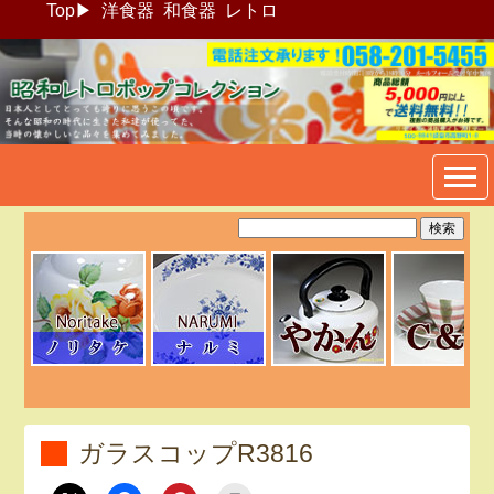
Top
▶
洋食器
和食器
レトロ
昭和レトロポップ食器生活雑
貨通販＠フリマート
ガラスコップR3816