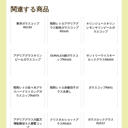
関連する商品
東洋ガラスコップ
昭和レトロアデリアグ
キリンジュースキリン
R8189
ラス飴色ガラスコップ
レモンキリンビールガ
R5545
ラスコップ
アデリアグラスキリン
DURALEX緑ガラスコ
サントリーウイスキー
ビールガラスコップ
ップR9345
ロックグラスR8000
昭和レトロ佐々木グラ
昭和レトロ赤被切子ガ
ガラスコップR891
スハードストロングガ
ラス水差し
ラスコップR4970
アデリアグラス大阪万
クリスタルショットグ
ガラスロックグラス
R2537
博歌舞伎十八番暫コッ
ラスR5463
プ