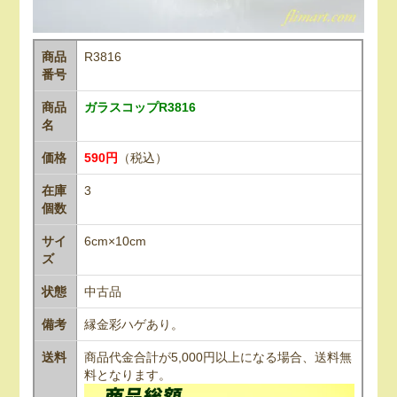
商品
R3816
番号
商品
ガラスコップR3816
名
価格
590円
（税込）
在庫
3
個数
サイ
6cm×10cm
ズ
状態
中古品
備考
縁金彩ハゲあり。
送料
商品代金合計が5,000円以上になる場合、送料無
料となります。