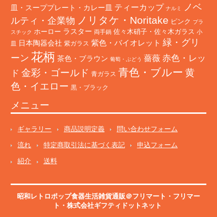
ノベ
ティーカップ
皿・スーププレート・カレー皿
ナルミ
ノリタケ・Noritake
ルティ・企業物
ピンク
プラ
ホーロー
ラスター
佐々木硝子・佐々木ガラス
両手鍋
小
スチック
緑・グリ
日本陶器会社
紫色・バイオレット
紫ガラス
皿
花柄
ーン
赤色・レッ
薔薇
茶色・ブラウン
葡萄・ぶどう
青色・ブルー
金彩・ゴールド
黄
ド
青ガラス
色・イエロー
黒・ブラック
メニュー
ギャラリー
商品説明定義
問い合わせフォーム
流れ
特定商取引法に基づく表記
申込フォーム
紹介
送料
昭和レトロポップ食器生活雑貨通販＠フリマート
・
フリマー
ト
・株式会社ギフティドットネット