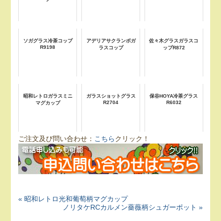
ソガグラス冷茶コップ
アデリアサクランボガ
佐々木グラスガラスコ
R9198
ラスコップ
ップR872
昭和レトロガラスミニ
ガラスショットグラス
保谷HOYA冷茶グラス
R2704
R6032
マグカップ
ご注文及び問い合わせ：
こちら
クリック！
« 昭和レトロ光和葡萄柄マグカップ
ノリタケRCカルメン薔薇柄シュガーポット »