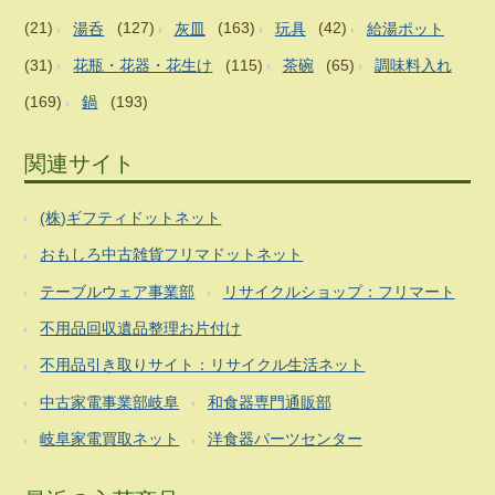
(21)
湯呑
(127)
灰皿
(163)
玩具
(42)
給湯ポット
(31)
花瓶・花器・花生け
(115)
茶碗
(65)
調味料入れ
(169)
鍋
(193)
関連サイト
(株)ギフティドットネット
おもしろ中古雑貨フリマドットネット
テーブルウェア事業部
リサイクルショップ：フリマート
不用品回収遺品整理お片付け
不用品引き取りサイト：リサイクル生活ネット
中古家電事業部岐阜
和食器専門通販部
岐阜家電買取ネット
洋食器パーツセンター