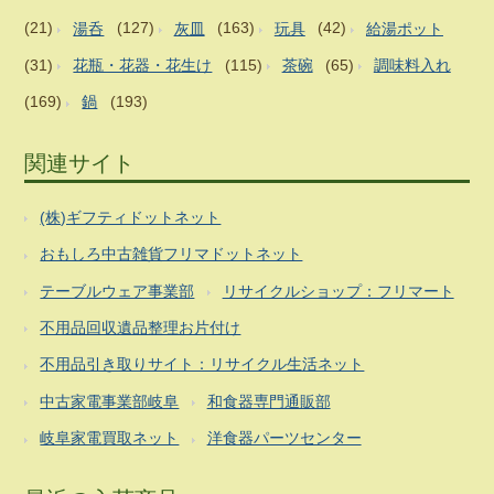
(21)
湯呑
(127)
灰皿
(163)
玩具
(42)
給湯ポット
(31)
花瓶・花器・花生け
(115)
茶碗
(65)
調味料入れ
(169)
鍋
(193)
関連サイト
(株)ギフティドットネット
おもしろ中古雑貨フリマドットネット
テーブルウェア事業部
リサイクルショップ：フリマート
不用品回収遺品整理お片付け
不用品引き取りサイト：リサイクル生活ネット
中古家電事業部岐阜
和食器専門通販部
岐阜家電買取ネット
洋食器パーツセンター