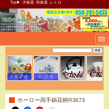
Top
▶
洋食器
和食器
レトロ
昭和レトロポップ食器生活雑
貨通販＠フリマート
ホーロー両手鍋花柄R3673