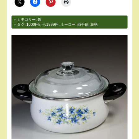
カテゴリー:
鍋
タグ:
1000円から1999円
,
ホーロー
,
両手鍋
,
花柄