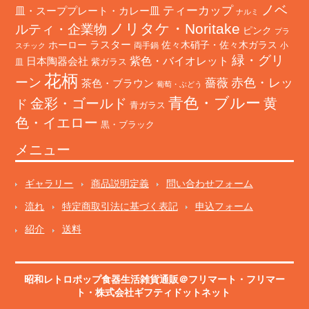
ノベ
ティーカップ
皿・スーププレート・カレー皿
ナルミ
ノリタケ・Noritake
ルティ・企業物
ピンク
プラ
ホーロー
ラスター
佐々木硝子・佐々木ガラス
両手鍋
小
スチック
緑・グリ
日本陶器会社
紫色・バイオレット
紫ガラス
皿
花柄
ーン
赤色・レッ
薔薇
茶色・ブラウン
葡萄・ぶどう
青色・ブルー
金彩・ゴールド
黄
ド
青ガラス
色・イエロー
黒・ブラック
メニュー
ギャラリー
商品説明定義
問い合わせフォーム
流れ
特定商取引法に基づく表記
申込フォーム
紹介
送料
昭和レトロポップ食器生活雑貨通販＠フリマート
・
フリマー
ト
・株式会社ギフティドットネット