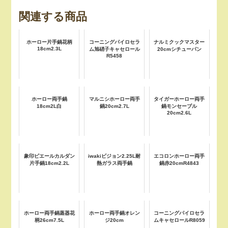
関連する商品
ホーロー片手鍋花柄
コーニングパイロセラ
ナルミクックマスター
18cm2.3L
ム旭硝子キャセロール
20cmシチューパン
R5458
ホーロー両手鍋
マルニシホーロー両手
タイガーホーロー両手
18cm2L白
鍋20cm2.7L
鍋モンセーブル
20cm2.6L
象印ピエールカルダン
iwakiビジョン2.25L耐
エコロンホーロー両手
片手鍋18cm2.2L
熱ガラス両手鍋
鍋赤20cmR4843
ホーロー両手鍋蒸器花
ホーロー両手鍋オレン
コーニングパイロセラ
柄26cm7.5L
ジ20cm
ムキャセロールR8059