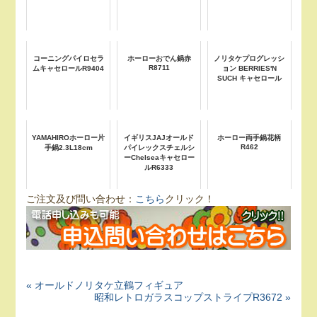
コーニングパイロセラ
ホーローおでん鍋赤
ノリタケプログレッシ
R8711
ムキャセロールR9404
ョン BERRIES'N
SUCH キャセロール
YAMAHIROホーロー片
イギリスJAJオールド
ホーロー両手鍋花柄
R462
手鍋2.3L18cm
パイレックスチェルシ
ーChelseaキャセロー
ルR6333
ご注文及び問い合わせ：
こちら
クリック！
« オールドノリタケ立鶴フィギュア
昭和レトロガラスコップストライプR3672 »