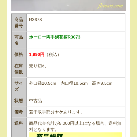
商品
R3673
番号
商品
ホーロー両手鍋花柄R3673
名
価格
1,990円
（税込）
在庫
売り切れ
個数
サイ
外口径20.5cm 内口径18.5cm 高さ9.5cm
ズ
状態
中古品
備考
若干取手部分ヤケあります。
送料
商品代金合計が5,000円以上になる場合、送料無
料となります。