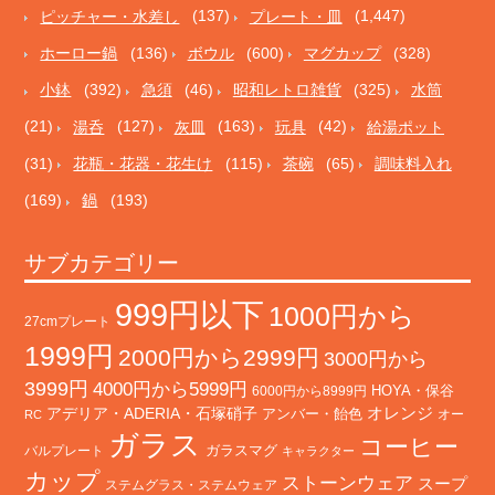
ピッチャー・水差し
(137)
プレート・皿
(1,447)
ホーロー鍋
(136)
ボウル
(600)
マグカップ
(328)
小鉢
(392)
急須
(46)
昭和レトロ雑貨
(325)
水筒
(21)
湯呑
(127)
灰皿
(163)
玩具
(42)
給湯ポット
(31)
花瓶・花器・花生け
(115)
茶碗
(65)
調味料入れ
(169)
鍋
(193)
サブカテゴリー
999円以下
1000円から
27cmプレート
1999円
2000円から2999円
3000円から
3999円
4000円から5999円
HOYA・保谷
6000円から8999円
オレンジ
アデリア・ADERIA・石塚硝子
アンバー・飴色
オー
RC
ガラス
コーヒー
バルプレート
ガラスマグ
キャラクター
カップ
ストーンウェア
スープ
ステムグラス・ステムウェア