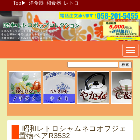
Top
▶
洋食器
和食器
レトロ
昭和レトロポップ食器生活雑
貨通販＠フリマート
昭和レトロシャムネコオフジェ
置物ペアR3532