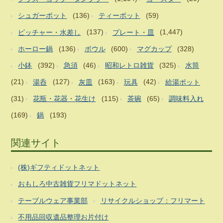
シュガーポット
(136)
ティーポット
(59)
ピッチャー・水差し
(137)
プレート・皿
(1,447)
ホーロー鍋
(136)
ボウル
(600)
マグカップ
(328)
小鉢
(392)
急須
(46)
昭和レトロ雑貨
(325)
水筒
(21)
湯呑
(127)
灰皿
(163)
玩具
(42)
給湯ポット
(31)
花瓶・花器・花生け
(115)
茶碗
(65)
調味料入れ
(169)
鍋
(193)
関連サイト
(株)ギフティドットネット
おもしろ中古雑貨フリマドットネット
テーブルウェア事業部
リサイクルショップ：フリマート
不用品回収遺品整理お片付け