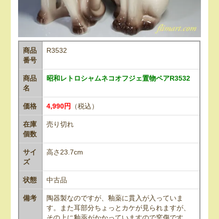
商品
R3532
番号
商品
昭和レトロシャムネコオフジェ置物ペアR3532
名
価格
4,990円
（税込）
在庫
売り切れ
個数
サイ
高さ23.7cm
ズ
状態
中古品
備考
陶器製なのですが、釉薬に貫入が入っていま
す。また耳部分ちょっとカケが見られますが、
その上に釉薬がかかっていますので窯傷です。