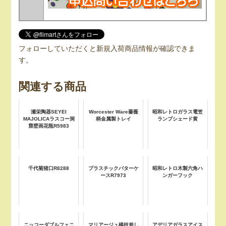
フォローしていただくと新規入荷商品情報が確認できま
す。
関連する商品
瀬栄陶器SEYEI
Worcester Ware薔薇
昭和レトロガラス電笠
MAJOLICAラスコー洞
柄金属製トレイ
ランプシェード黄
窟壁画花瓶R5983
千代菊猪口R8288
プラスチックバターケ
昭和レトロ木製六角ハ
ースR7973
ンガーフック
ニッコーダブルフェニ
マリアージュ楊枝差し
アデリアガラスアイス