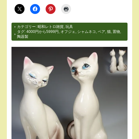
カテゴリー:
昭和レトロ雑貨
,
玩具
タグ:
4000円から5999円
,
オフジェ
,
シャムネコ
,
ペア
,
猫
,
置物
,
陶器製