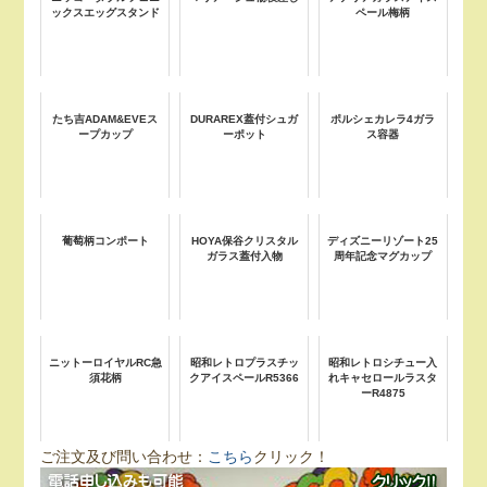
ックスエッグスタンド
ペール梅柄
たち吉ADAM&EVEス
DURAREX蓋付シュガ
ポルシェカレラ4ガラ
ープカップ
ーポット
ス容器
葡萄柄コンポート
HOYA保谷クリスタル
ディズニーリゾート25
ガラス蓋付入物
周年記念マグカップ
ニットーロイヤルRC急
昭和レトロプラスチッ
昭和レトロシチュー入
須花柄
クアイスペールR5366
れキャセロールラスタ
ーR4875
ご注文及び問い合わせ：
こちら
クリック！