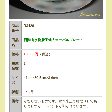
商品
R3429
番号
商品
日陶山水松唐子仙人オーバルプレート
名
価格
15,900円
（税込）
在庫
1
個数
サイ
41cm×30.5cm×3.6cm
ズ
状態
中古品
備考
かなり古いものです。縁本来黒で縁取りしてあ
りましすが、ペイントが剥がれています。