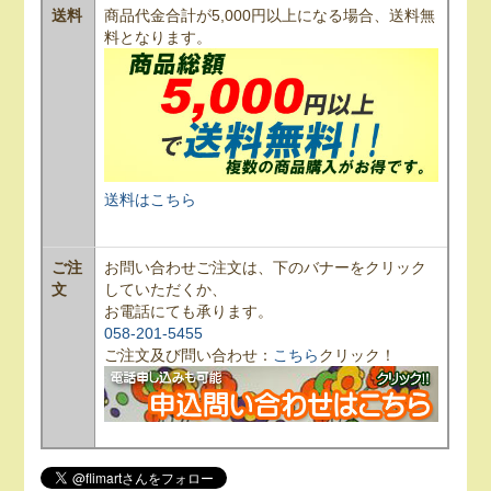
送料
商品代金合計が5,000円以上になる場合、送料無
料となります。
送料はこちら
ご注
お問い合わせご注文は、下のバナーをクリック
文
していただくか、
お電話にても承ります。
058-201-5455
ご注文及び問い合わせ：
こちら
クリック！