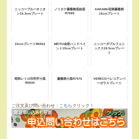
ニッコーブルーオニオ
ノリタケ薔薇飾皿絵皿
KAKAMU花柄薔薇柄
R7089
ン16.3cmプレート
16cmプレート
23cmプレートR6562
MEITO金彩ハンドペイ
ニッコーダブルフェニ
ント19cmプレート
ックス18.5cmプレー
ト
昭和レトロ印判手小皿
薔薇柄小皿R7576
VERECOベレコアンバ
R5836
ーガラスプレート
ご注文及び問い合わせ：
こちら
クリック！