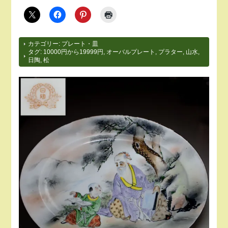
カテゴリー:
プレート・皿
タグ:
10000円から19999円
,
オーバルプレート
,
プラター
,
山水
,
日陶
,
松