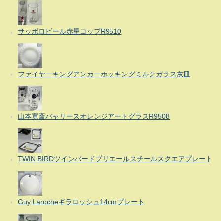
サッポロビール赤星コップR9510
ファイヤーキングアンカーホッキングミルクガラス灰皿
山本寛斎バャリースオレンジアートグラスR9508
TWIN BIRDツインバードプリエールスチールスクエアプレート
Guy Larocheギラロッシュ14cmプレート