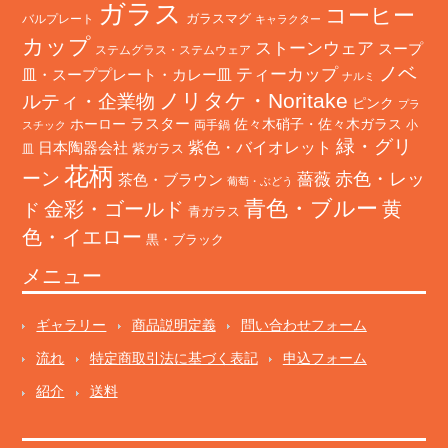
ガラス
コーヒー
バルプレート
ガラスマグ
キャラクター
カップ
ストーンウェア
スープ
ステムグラス・ステムウェア
ノベ
ティーカップ
皿・スーププレート・カレー皿
ナルミ
ノリタケ・Noritake
ルティ・企業物
ピンク
プラ
ホーロー
ラスター
佐々木硝子・佐々木ガラス
両手鍋
小
スチック
緑・グリ
日本陶器会社
紫色・バイオレット
紫ガラス
皿
花柄
ーン
赤色・レッ
薔薇
茶色・ブラウン
葡萄・ぶどう
青色・ブルー
金彩・ゴールド
黄
ド
青ガラス
色・イエロー
黒・ブラック
メニュー
ギャラリー
商品説明定義
問い合わせフォーム
流れ
特定商取引法に基づく表記
申込フォーム
紹介
送料