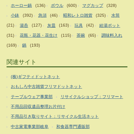
ホーロー鍋
(136)
ボウル
(600)
マグカップ
(328)
小鉢
(392)
急須
(46)
昭和レトロ雑貨
(325)
水筒
(21)
湯呑
(127)
灰皿
(163)
玩具
(42)
給湯ポット
(31)
花瓶・花器・花生け
(115)
茶碗
(65)
調味料入れ
(169)
鍋
(193)
関連サイト
(株)ギフティドットネット
おもしろ中古雑貨フリマドットネット
テーブルウェア事業部
リサイクルショップ：フリマート
不用品回収遺品整理お片付け
不用品引き取りサイト：リサイクル生活ネット
中古家電事業部岐阜
和食器専門通販部