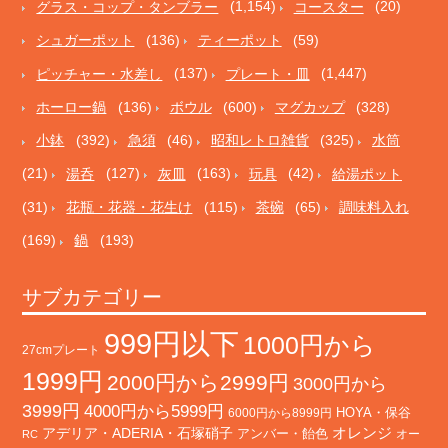
グラス・コップ・タンブラー
(1,154)
コースター
(20)
シュガーポット
(136)
ティーポット
(59)
ピッチャー・水差し
(137)
プレート・皿
(1,447)
ホーロー鍋
(136)
ボウル
(600)
マグカップ
(328)
小鉢
(392)
急須
(46)
昭和レトロ雑貨
(325)
水筒
(21)
湯呑
(127)
灰皿
(163)
玩具
(42)
給湯ポット
(31)
花瓶・花器・花生け
(115)
茶碗
(65)
調味料入れ
(169)
鍋
(193)
サブカテゴリー
999円以下
1000円から
27cmプレート
1999円
2000円から2999円
3000円から
3999円
4000円から5999円
HOYA・保谷
6000円から8999円
オレンジ
アデリア・ADERIA・石塚硝子
アンバー・飴色
オー
RC