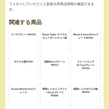
フォローしていただくと新規入荷商品情報が確認できま
す。
関連する商品
ケーキプレートR9103
Royal Tudor ロイヤル
Wood & Sons23cmプ
チューダーシチュー皿
レートR5393
ガラス小皿R7597
花柄26cmプレート
ストーンウェア
R6612
19.7cmプレート
R7254
Econo-Rim16.5cmプ
昭和レトロミングツリ
昭和レトロガラス小鉢
R3905
レート
ー21cmプレート
R5586