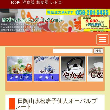
Top
▶
洋食器
和食器
レトロ
昭和レトロポップ食器生活雑
貨通販＠フリマート
日陶山水松唐子仙人オーバルプ
レート