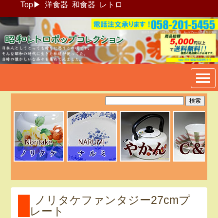
Top
▶
洋食器
和食器
レトロ
昭和レトロポップ食器生活雑
貨通販＠フリマート
ノリタケファンタジー27cmプ
レート