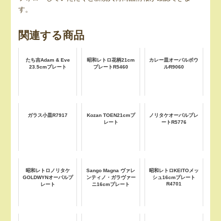
す。
関連する商品
たち吉Adam & Eve
昭和レトロ花柄21cm
カレー皿オーバルボウ
23.5cmプレート
プレートR5460
ルR9060
ガラス小皿R7917
Kozan TOEN21cmプ
ノリタケオーバルプレ
レート
ートR5776
昭和レトロノリタケ
Sango Magna ヴァレ
昭和レトロKEITOメッ
GOLDWYNオーバルプ
ンティノ・ガラヴァー
シュ16cmプレート
R4701
レート
ニ16cmプレート