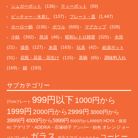
シュガーポット
(136)
ティーポット
(59)
ピッチャー・水差し
(137)
プレート・皿
(1,447)
ホーロー鍋
(136)
ボウル
(600)
マグカップ
(328)
小鉢
(392)
急須
(46)
昭和レトロ雑貨
(325)
水筒
(21)
湯呑
(127)
灰皿
(163)
玩具
(42)
給湯ポット
(31)
花瓶・花器・花生け
(115)
茶碗
(65)
調味料入れ
(169)
鍋
(193)
サブカテゴリー
999円以下
1000円から
27cmプレート
1999円
2000円から2999円
3000円から
3999円
4000円から5999円
HOYA・保谷
6000円から8999円
オレンジ
アデリア・ADERIA・石塚硝子
アンバー・飴色
オー
RC
ガラス
コーヒー
バルプレート
ガラスマグ
キャラクター