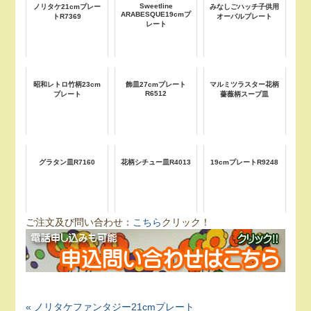
Sweetline
ノリタケ21cmプレー
みなしごハッチ子供用
ARABESQUE19cmプ
トR7369
オーバルプレート
レート
昭和レトロ竹柄23cm
飾皿27cmプレート
マルミツラスター花柄
R6512
プレート
薔薇柄スープ皿
グラタン皿R7160
花柄シチュー皿R4013
19cmプレートR9248
ご注文及び問い合わせ：
こちら
クリック！
« ノリタケファンタジー21cmプレート