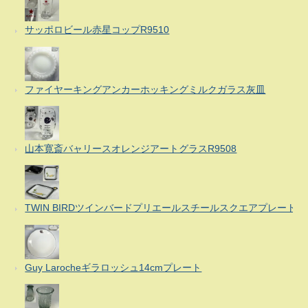
サッポロビール赤星コップR9510
ファイヤーキングアンカーホッキングミルクガラス灰皿
山本寛斎バャリースオレンジアートグラスR9508
TWIN BIRDツインバードプリエールスチールスクエアプレート
Guy Larocheギラロッシュ14cmプレート