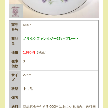
商品
R557
番号
商品
ノリタケファンタジー27cmプレート
名
価格
1,990円
（税込）
在庫
3
個数
サイ
27cm
ズ
状態
中古品
備考
送料
商品代金合計が5,000円以上になる場合、送料無