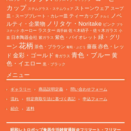
カップ
ストーンウェア
スープ
ステムグラス・ステムウェア
ノベ
ティーカップ
皿・スーププレート・カレー皿
ナルミ
ノリタケ・Noritake
ルティ・企業物
ピンク
プラ
ホーロー
ラスター
佐々木硝子・佐々木ガラス
両手鍋
小
スチック
緑・グリ
日本陶器会社
紫色・バイオレット
紫ガラス
皿
花柄
ーン
赤色・レッ
薔薇
茶色・ブラウン
葡萄・ぶどう
青色・ブルー
金彩・ゴールド
黄
ド
青ガラス
色・イエロー
黒・ブラック
メニュー
ギャラリー
商品説明定義
問い合わせフォーム
流れ
特定商取引法に基づく表記
申込フォーム
紹介
送料
昭和レトロポップ食器生活雑貨通販＠フリマート
・
フリマー