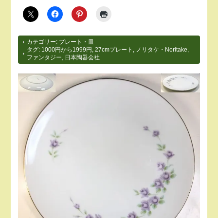
カテゴリー:
プレート・皿
タグ:
1000円から1999円
,
27cmプレート
,
ノリタケ・Noritake
,
ファンタジー
,
日本陶器会社