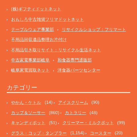
(株)ギフティドットネット
おもしろ中古雑貨フリマドットネット
テーブルウェア事業部
リサイクルショップ：フリマート
不用品回収遺品整理お片付け
不用品引き取りサイト：リサイクル生活ネット
中古家電事業部岐阜
和食器専門通販部
岐阜家電買取ネット
洋食器パーツセンター
カテゴリー
やかん・ケトル
(14)
アイスクリーム
(90)
カップ＆ソーサー
(860)
カトラリー
(48)
キャンディポット
(51)
クリーマー・ミルクポット
(99)
グラス・コップ・タンブラー
(1,154)
コースター
(20)