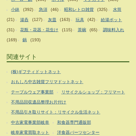
小鉢
(392)
急須
(46)
昭和レトロ雑貨
(325)
水筒
(21)
湯呑
(127)
灰皿
(163)
玩具
(42)
給湯ポット
(31)
花瓶・花器・花生け
(115)
茶碗
(65)
調味料入れ
(169)
鍋
(193)
関連サイト
(株)ギフティドットネット
おもしろ中古雑貨フリマドットネット
テーブルウェア事業部
リサイクルショップ：フリマート
不用品回収遺品整理お片付け
不用品引き取りサイト：リサイクル生活ネット
中古家電事業部岐阜
和食器専門通販部
岐阜家電買取ネット
洋食器パーツセンター