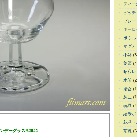
ティー
ピッチ
プレー
ホーロ
ボウル
マグカ
小鉢
(3
急須
(4
昭和レ
水筒
(2
湯呑
(1
灰皿
(1
玩具
(4
給湯ポ
花瓶・
デーグラスR2921
茶碗
(6