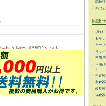
調味料
鍋
(193
関連
m
(株)
おもし
テーブ
00円以上になる場合、送料無料となります。
リサイ
不用品
不用品
ト
中古家
和食器
岐阜家
洋食器