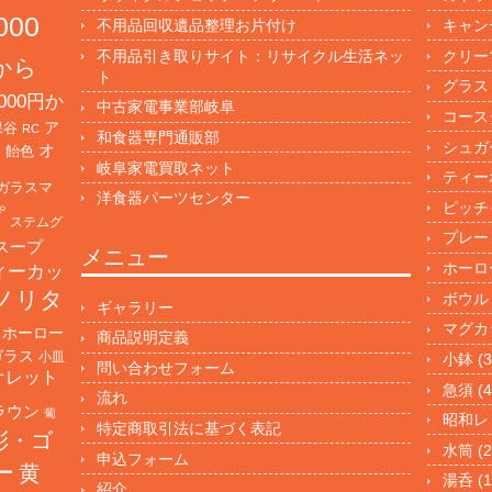
000
不用品回収遺品整理お片付け
キャン
不用品引き取りサイト：リサイクル生活ネッ
クリー
円から
ト
グラス
000円か
中古家電事業部岐阜
コース
保谷
ア
RC
和食器専門通販部
シュガ
オ
・飴色
岐阜家電買取ネット
ティー
ガラスマ
洋食器パーツセンター
ピッチ
プ
ステムグ
プレー
スープ
メニュー
ホーロ
ィーカッ
ノリタ
ボウル
ギャラリー
マグカ
ホーロー
商品説明定義
ガラス
小皿
小鉢
(3
問い合わせフォーム
オレット
急須
(4
流れ
ラウン
葡
昭和レ
特定商取引法に基づく表記
彩・ゴ
水筒
(2
申込フォーム
ー
黄
湯呑
(1
紹介