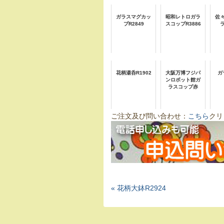
ガラスマグカッ
昭和レトロガラ
佐
プR2849
スコップR3886
花柄湯呑R1902
大阪万博フジパ
ガ
ンロボット館ガ
ラスコップ赤
ご注文及び問い合わせ：
こちら
クリ
« 花柄大鉢R2924