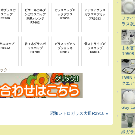
々木グラスガ
ピエールカルダ
ガラスコップロ
アデリアグラス
ラスコップ
ンガラスコップ
ックグラス
ガラスマグカッ
ファイ
R3700
R2036
赤黒オレンジ
プR2083
R7662
ラス灰
ラスコップ
佐々木グラスガ
ガラスマグカッ
紫ストライプガ
山本寛
R1912
ラスコップ
プジョッキ
ラスコップ
R4709
R2812
R6804
R9508
ック！
TWI
クエア
Guy 
昭和レトロガラス大皿R2918 »
緑ガラ