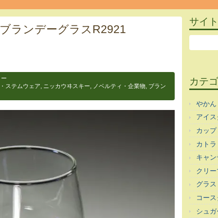
サイ
ブランデーグラスR2921
ラー
カテ
・ステムウェア
,
ニッカウヰスキー
,
ノベルティ・企業物
,
ブラン
やかん
アイス
カップ
カトラ
キャン
クリー
グラス
コース
シュガ