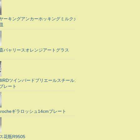
ヤーキングアンカーホッキングミルクガ
皿
斎バャリースオレンジアートグラス
N BIRDツインバードプリエールスチールス
プレート
Larocheギラロッシュ14cmプレート
ス花瓶R9505