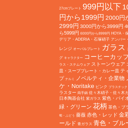
999円以下
1
27cmプレート
円から1999円
2000
2999円
3000円から3999円
4
ら5999円
HOYA・
6000円から8999円
デリア・ADERIA・石塚硝子
アンバー
ガラス
レンジ
オーバルプレート
コーヒーカッ
グ
キャラクター
ストーンウェア
ラス・ステムウェア
テ
皿・スーププレート・カレー皿
ノベルティ・企業物
プ
ナルミ
ケ・Noritake
ピンク
プラスチック
ラスター
佐々木硝子・佐々木
両手鍋
日本陶器会社
紫色・バイ
紫ガラス
花柄
緑・グリーン
茶色・ブ
金
赤色・レッド
薔薇
萄・ぶどう
青色・ブル
ールド
青ガラス