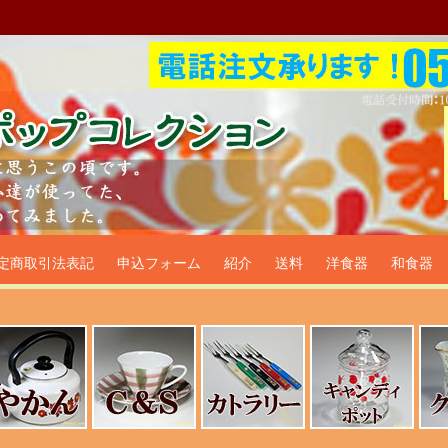
プ食器生活雑貨通販＠フリマー
定商取引法表記
申込フォーム
紹介
送料
洋食器
和食器