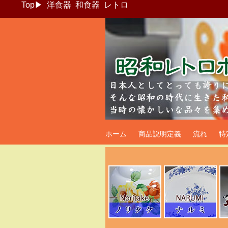
Top
▶
洋食器
和食器
レトロ
昭和レトロポッ
ホーム
商品説明定義
流れ
特