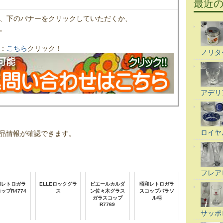
最近
、下のバナーをクリックしていただくか、
。
：
こちら
クリック！
ノリタ
アデリ
ロイヤ
品情報が確認できます。
フレア
和レトロガラ
ELLEロックグラ
ピエールカルダ
昭和レトロガラ
ップR4774
ス
ン佐々木グラス
スコップパラソ
ガラスコップ
ル柄
R7769
サッポ