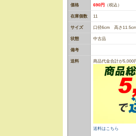
価格
690円
（税込）
在庫個数
11
サイズ
口径6cm 高さ11.5c
状態
中古品
備考
送料
商品代金合計が5,0
送料はこちら