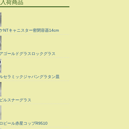
の入荷商品
ケNTキャニスター密閉容器14cm
アゴールドグラスロックグラス
ルセラミックジャパングラタン皿
ピルスナーグラス
ロビール赤星コップR9510