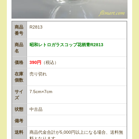
商品
R2813
番号
商品
昭和レトロガラスコップ花柄青R2813
名
価格
390円
（税込）
在庫
売り切れ
個数
サイ
7.5cm×7cm
ズ
状態
中古品
備考
送料
商品代金合計が5,000円以上になる場合、送料無
料となります。