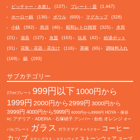
ピッチャー・水差し
(137)
プレート・皿
(1,447)
ホーロー鍋
(136)
ボウル
(600)
マグカップ
(328)
小鉢
(392)
急須
(46)
昭和レトロ雑貨
(325)
水筒
(21)
湯呑
(127)
灰皿
(163)
玩具
(42)
給湯ポット
(31)
花瓶・花器・花生け
(116)
茶碗
(65)
調味料入れ
(169)
鍋
(193)
サブカテゴリー
999円以下
1000円から
27cmプレート
1999円
2000円から2999円
3000円から
3999円
4000円から5999円
HOYA・保谷
6000円から8999円
オレンジ
アデリア・ADERIA・石塚硝子
アンバー・飴色
オー
RC
ガラス
コーヒー
バルプレート
ガラスマグ
キャラクター
カップ
ストーンウェア
スープ
ステムグラス・ステムウェア