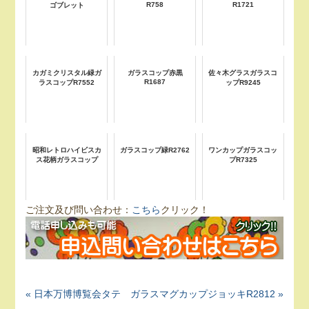
R758
R1721
ゴブレット
カガミクリスタル緑ガ
ガラスコップ赤黒
佐々木グラスガラスコ
R1687
ラスコップR7552
ップR9245
昭和レトロハイビスカ
ガラスコップ緑R2762
ワンカップガラスコッ
ス花柄ガラスコップ
プR7325
ご注文及び問い合わせ：
こちら
クリック！
« 日本万博博覧会タテ
ガラスマグカップジョッキR2812 »