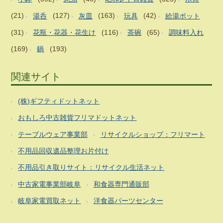
(21)
湯呑
(127)
灰皿
(163)
玩具
(42)
給湯ポット
(31)
花瓶・花器・花生け
(116)
茶碗
(65)
調味料入れ
(169)
鍋
(193)
関連サイト
(株)ギフティドットネット
おもしろ中古雑貨フリマドットネット
テーブルウェア事業部
リサイクルショップ：フリマート
不用品回収遺品整理お片付け
不用品引き取りサイト：リサイクル生活ネット
中古家電事業部岐阜
和食器専門通販部
岐阜家電買取ネット
洋食器パーツセンター