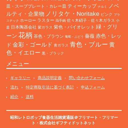
ノベ
ティーカップ
皿・スーププレート・カレー皿
ナルミ
ノリタケ・Noritake
ルティ・企業物
ピンク
プラ
ホーロー
ラスター
佐々木硝子・佐々木ガラス
両手鍋
小
スチック
緑・グリ
日本陶器会社
紫色・バイオレット
紫ガラス
皿
花柄
ーン
赤色・レッ
薔薇
茶色・ブラウン
葡萄・ぶどう
青色・ブルー
金彩・ゴールド
黄
ド
青ガラス
色・イエロー
黒・ブラック
メニュー
ギャラリー
商品説明定義
問い合わせフォーム
流れ
特定商取引法に基づく表記
申込フォーム
紹介
送料
昭和レトロポップ食器生活雑貨通販＠フリマート
・
フリマー
ト
・株式会社ギフティドットネット