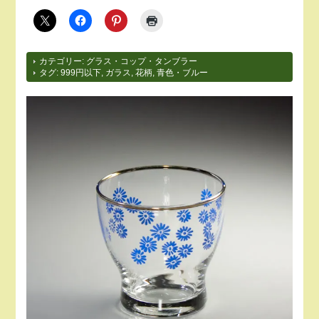
カテゴリー:
グラス・コップ・タンブラー
タグ:
999円以下
,
ガラス
,
花柄
,
青色・ブルー