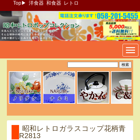
Top
▶
洋食器
和食器
レトロ
昭和レトロポップ食器生活雑
貨通販＠フリマート
昭和レトロガラスコップ花柄青
R2813