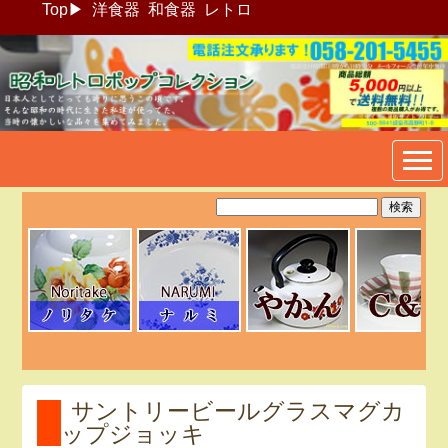
Top
▶
洋食器
和食器
レトロ
昭和レトロポップ食器生活雑
貨通販＠フリマート
サントリービールグラスマグカ
ップジョッキ