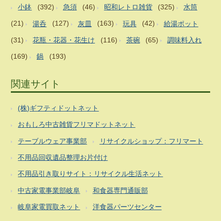
小鉢
(392)
急須
(46)
昭和レトロ雑貨
(325)
水筒
(21)
湯呑
(127)
灰皿
(163)
玩具
(42)
給湯ポット
(31)
花瓶・花器・花生け
(116)
茶碗
(65)
調味料入れ
(169)
鍋
(193)
関連サイト
(株)ギフティドットネット
おもしろ中古雑貨フリマドットネット
テーブルウェア事業部
リサイクルショップ：フリマート
不用品回収遺品整理お片付け
不用品引き取りサイト：リサイクル生活ネット
中古家電事業部岐阜
和食器専門通販部
岐阜家電買取ネット
洋食器パーツセンター