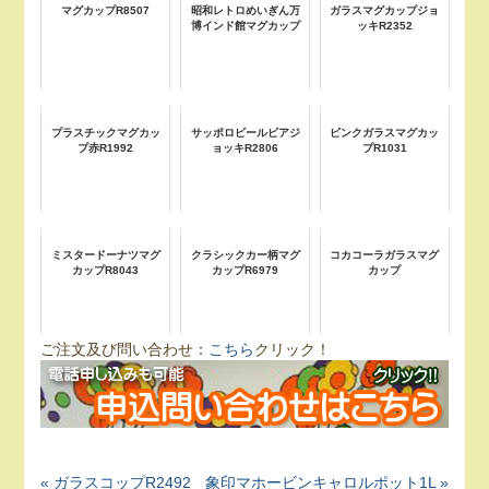
マグカップR8507
昭和レトロめいぎん万
ガラスマグカップジョ
博インド館マグカップ
ッキR2352
プラスチックマグカッ
サッポロビールビアジ
ピンクガラスマグカッ
プ赤R1992
ョッキR2806
プR1031
ミスタードーナツマグ
クラシックカー柄マグ
コカコーラガラスマグ
カップR8043
カップR6979
カップ
ご注文及び問い合わせ：
こちら
クリック！
« ガラスコップR2492
象印マホービンキャロルポット1L »