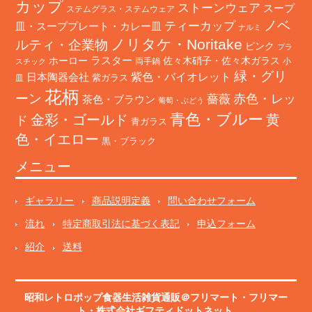
カップ
ストーンウェア
スープ
ステムグラス・ステムウェア
ノベ
ティーカップ
皿・スーププレート・カレー皿
ナルミ
ノリタケ・Noritake
ルティ・企業物
ピンク
プラ
ホーロー
ラスター
佐々木硝子・佐々木ガラス
両手鍋
小
スチック
緑・グリ
日本陶器会社
紫色・バイオレット
紫ガラス
皿
花柄
ーン
赤色・レッ
薔薇
茶色・ブラウン
葡萄・ぶどう
青色・ブルー
金彩・ゴールド
黄
ド
青ガラス
色・イエロー
黒・ブラック
メニュー
ギャラリー
商品説明定義
問い合わせフォーム
流れ
特定商取引法に基づく表記
申込フォーム
紹介
送料
昭和レトロポップ食器生活雑貨通販＠フリマート
・
フリマー
ト
・株式会社ギフティドットネット