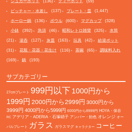
シュガーポット
(136)
ティーポット
(59)
ピッチャー・水差し
(137)
プレート・皿
(1,447)
ホーロー鍋
(136)
ボウル
(600)
マグカップ
(328)
小鉢
(392)
急須
(46)
昭和レトロ雑貨
(325)
水筒
(21)
湯呑
(127)
灰皿
(163)
玩具
(42)
給湯ポット
(31)
花瓶・花器・花生け
(116)
茶碗
(65)
調味料入れ
(169)
鍋
(193)
サブカテゴリー
999円以下
1000円から
27cmプレート
1999円
2000円から2999円
3000円から
3999円
4000円から5999円
HOYA・保谷
6000円から8999円
オレンジ
アデリア・ADERIA・石塚硝子
アンバー・飴色
オー
RC
ガラス
コーヒー
バルプレート
ガラスマグ
キャラクター