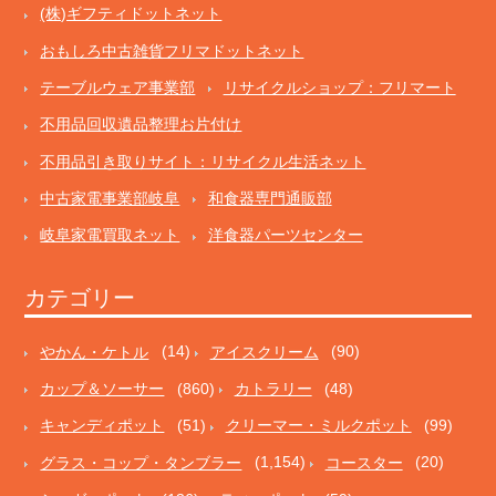
(株)ギフティドットネット
おもしろ中古雑貨フリマドットネット
テーブルウェア事業部
リサイクルショップ：フリマート
不用品回収遺品整理お片付け
不用品引き取りサイト：リサイクル生活ネット
中古家電事業部岐阜
和食器専門通販部
岐阜家電買取ネット
洋食器パーツセンター
カテゴリー
やかん・ケトル
(14)
アイスクリーム
(90)
カップ＆ソーサー
(860)
カトラリー
(48)
キャンディポット
(51)
クリーマー・ミルクポット
(99)
グラス・コップ・タンブラー
(1,154)
コースター
(20)