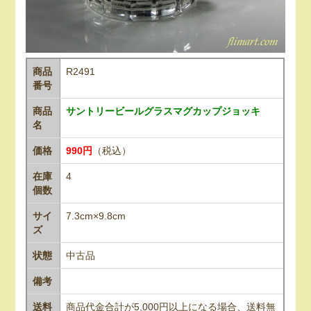
商品
R2491
番号
商品
サントリービールグラスマグカップジョッキ
名
価格
990円
（税込）
在庫
4
個数
サイ
7.3cm×9.8cm
ズ
状態
中古品
備考
送料
商品代金合計が5,000円以上になる場合、送料無