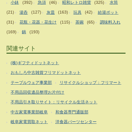
小鉢
(392)
急須
(46)
昭和レトロ雑貨
(325)
水筒
(21)
湯呑
(127)
灰皿
(163)
玩具
(42)
給湯ポット
(31)
花瓶・花器・花生け
(115)
茶碗
(65)
調味料入れ
(169)
鍋
(193)
関連サイト
(株)ギフティドットネット
おもしろ中古雑貨フリマドットネット
テーブルウェア事業部
リサイクルショップ：フリマート
不用品回収遺品整理お片付け
不用品引き取りサイト：リサイクル生活ネット
中古家電事業部岐阜
和食器専門通販部
岐阜家電買取ネット
洋食器パーツセンター