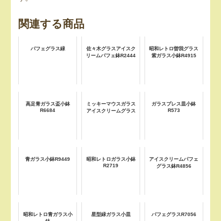
関連する商品
パフェグラス緑
佐々木グラスアイスク
昭和レトロ曽我グラス
リームパフェ鉢R2444
紫ガラス小鉢R4915
高足青ガラス盃小鉢
ミッキーマウスガラス
ガラスプレス皿小鉢
R6684
R573
アイスクリームグラス
青ガラス小鉢R9449
昭和レトロガラス小鉢
アイスクリームパフェ
R2719
グラス鉢R4856
昭和レトロ青ガラス小
星型緑ガラス小皿
パフェグラスR7056