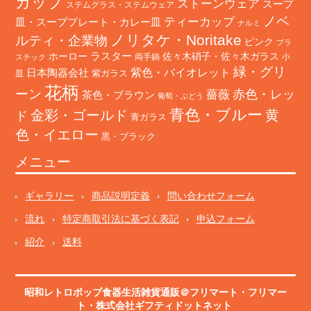
カップ
ストーンウェア
スープ
ステムグラス・ステムウェア
ノベ
ティーカップ
皿・スーププレート・カレー皿
ナルミ
ノリタケ・Noritake
ルティ・企業物
ピンク
プラ
ホーロー
ラスター
佐々木硝子・佐々木ガラス
両手鍋
小
スチック
緑・グリ
日本陶器会社
紫色・バイオレット
紫ガラス
皿
花柄
ーン
赤色・レッ
薔薇
茶色・ブラウン
葡萄・ぶどう
青色・ブルー
金彩・ゴールド
黄
ド
青ガラス
色・イエロー
黒・ブラック
メニュー
ギャラリー
商品説明定義
問い合わせフォーム
流れ
特定商取引法に基づく表記
申込フォーム
紹介
送料
昭和レトロポップ食器生活雑貨通販＠フリマート
・
フリマー
ト
・株式会社ギフティドットネット