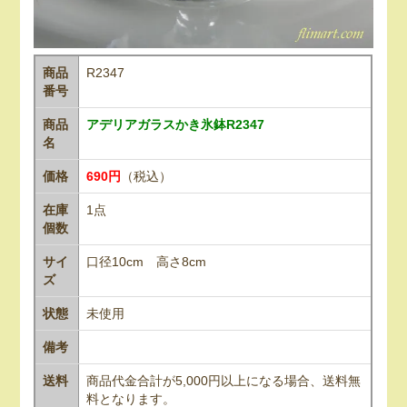
商品
R2347
番号
商品
アデリアガラスかき氷鉢R2347
名
価格
690円
（税込）
在庫
1点
個数
サイ
口径10cm 高さ8cm
ズ
状態
未使用
備考
送料
商品代金合計が5,000円以上になる場合、送料無
料となります。