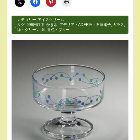
カテゴリー:
アイスクリーム
タグ:
999円以下
,
かき氷
,
アデリア・ADERIA・石塚硝子
,
ガラス
,
緑・グリーン
,
鉢
,
青色・ブルー