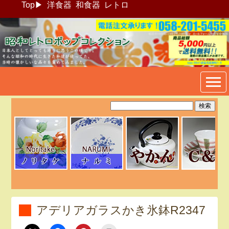
Top
▶
洋食器
和食器
レトロ
昭和レトロポップ食器生活雑
貨通販＠フリマート
アデリアガラスかき氷鉢R2347