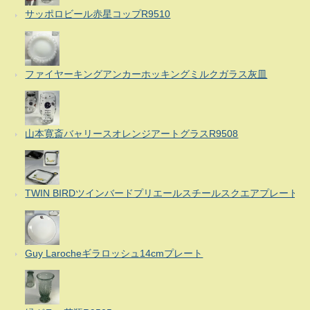
サッポロビール赤星コップR9510
ファイヤーキングアンカーホッキングミルクガラス灰皿
山本寛斎バャリースオレンジアートグラスR9508
TWIN BIRDツインバードプリエールスチールスクエアプレート
Guy Larocheギラロッシュ14cmプレート