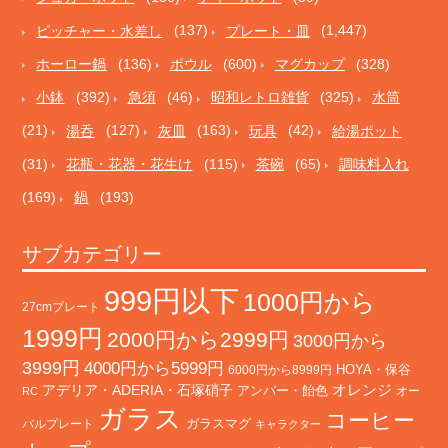
ピッチャー・水差し
(137)
プレート・皿
(1,447)
ホーロー鍋
(136)
ボウル
(600)
マグカップ
(328)
小鉢
(392)
急須
(46)
昭和レトロ雑貨
(325)
水筒
(21)
湯呑
(127)
灰皿
(163)
玩具
(42)
給湯ポット
(31)
花瓶・花器・花生け
(115)
茶碗
(65)
調味料入れ
(169)
鍋
(193)
サブカテゴリー
999円以下
1000円から
27cmプレート
1999円
2000円から2999円
3000円から
3999円
4000円から5999円
HOYA・保谷
6000円から8999円
オレンジ
アデリア・ADERIA・石塚硝子
アンバー・飴色
オー
RC
ガラス
コーヒー
バルプレート
ガラスマグ
キャラクター