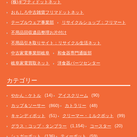
(株)ギフティドットネット
おもしろ中古雑貨フリマドットネット
テーブルウェア事業部
リサイクルショップ：フリマート
不用品回収遺品整理お片付け
不用品引き取りサイト：リサイクル生活ネット
中古家電事業部岐阜
和食器専門通販部
岐阜家電買取ネット
洋食器パーツセンター
カテゴリー
やかん・ケトル
(14)
アイスクリーム
(90)
カップ＆ソーサー
(860)
カトラリー
(48)
キャンディポット
(51)
クリーマー・ミルクポット
(99)
グラス・コップ・タンブラー
(1,154)
コースター
(20)
シュガーポット
(136)
ティーポット
(59)