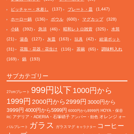
ピッチャー・水差し
(137)
プレート・皿
(1,447)
ホーロー鍋
(136)
ボウル
(600)
マグカップ
(328)
小鉢
(392)
急須
(46)
昭和レトロ雑貨
(325)
水筒
(21)
湯呑
(127)
灰皿
(163)
玩具
(42)
給湯ポット
(31)
花瓶・花器・花生け
(116)
茶碗
(65)
調味料入れ
(169)
鍋
(193)
サブカテゴリー
999円以下
1000円から
27cmプレート
1999円
2000円から2999円
3000円から
3999円
4000円から5999円
HOYA・保谷
6000円から8999円
オレンジ
アデリア・ADERIA・石塚硝子
アンバー・飴色
オー
RC
ガラス
コーヒー
バルプレート
ガラスマグ
キャラクター