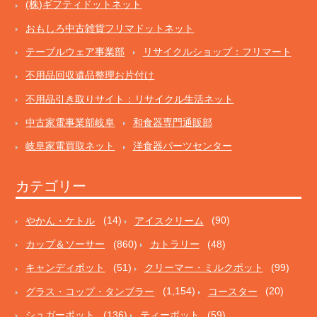
(株)ギフティドットネット
おもしろ中古雑貨フリマドットネット
テーブルウェア事業部
リサイクルショップ：フリマート
不用品回収遺品整理お片付け
不用品引き取りサイト：リサイクル生活ネット
中古家電事業部岐阜
和食器専門通販部
岐阜家電買取ネット
洋食器パーツセンター
カテゴリー
やかん・ケトル
(14)
アイスクリーム
(90)
カップ＆ソーサー
(860)
カトラリー
(48)
キャンディポット
(51)
クリーマー・ミルクポット
(99)
グラス・コップ・タンブラー
(1,154)
コースター
(20)
シュガーポット
(136)
ティーポット
(59)