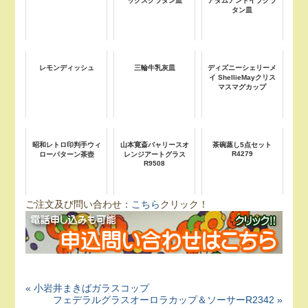
ックスグラタン皿
アダムアンドイブグラ
タン皿
レモンディッシュ
三輪牛乳灰皿
ディズニーシェリーメ
イ ShellieMayクリス
マスマグカップ
昭和レトロ印判手ウィ
山本寛斎バャリースオ
茶碗蒸し5点セット
R4279
ローパターン茶壺
レンジアートグラス
R9508
ご注文及び問い合わせ：
こちら
クリック！
« 小岩井まきばガラスコップ
フェデラルグラスオーロラカップ＆ソーサーR2342 »