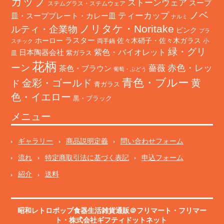
カップ
ストーンウェア
スープ
ステムグラス・ステムウェア
ノベ
ティーカップ
皿・スーププレート・カレー皿
ナルミ
ノリタケ・Noritake
ルティ・企業物
ピンク
プラ
ホーロー
ラスター
佐々木硝子・佐々木ガラス
両手鍋
小
スチック
緑・グリ
日本陶器会社
紫色・バイオレット
紫ガラス
皿
花柄
ーン
赤色・レッ
薔薇
茶色・ブラウン
葡萄・ぶどう
青色・ブルー
金彩・ゴールド
黄
ド
青ガラス
色・イエロー
黒・ブラック
メニュー
ギャラリー
商品説明定義
問い合わせフォーム
流れ
特定商取引法に基づく表記
申込フォーム
紹介
送料
昭和レトロポップ食器生活雑貨通販＠フリマート
・
フリマー
ト
・株式会社ギフティドットネット