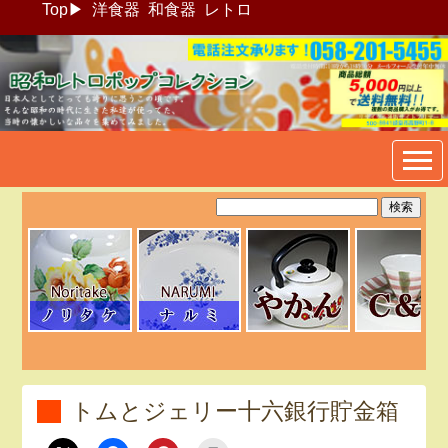
Top
▶
洋食器
和食器
レトロ
昭和レトロポップ食器生活雑
貨通販＠フリマート
トムとジェリー十六銀行貯金箱