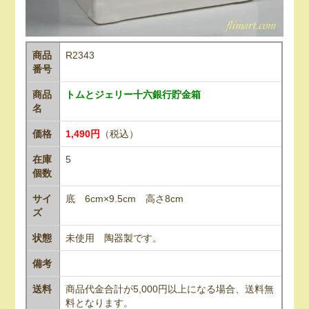
商品
R2343
番号
商品
トムとジェリー十六銀行貯金箱
名
価格
1,490円
（税込）
在庫
5
個数
サイ
底 6cm×9.5cm 高さ8cm
ズ
状態
未使用 陶器製です。
備考
送料
商品代金合計が5,000円以上になる場合、送料無
料となります。