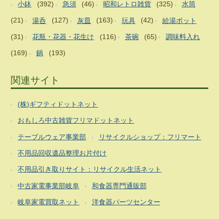
小鉢
(392)
急須
(46)
昭和レトロ雑貨
(325)
水筒
(21)
湯呑
(127)
灰皿
(163)
玩具
(42)
給湯ポット
(31)
花瓶・花器・花生け
(116)
茶碗
(65)
調味料入れ
(169)
鍋
(193)
関連サイト
(株)ギフティドットネット
おもしろ中古雑貨フリマドットネット
テーブルウェア事業部
リサイクルショップ：フリマート
不用品回収遺品整理お片付け
不用品引き取りサイト：リサイクル生活ネット
中古家電事業部岐阜
和食器専門通販部
岐阜家電買取ネット
洋食器パーツセンター