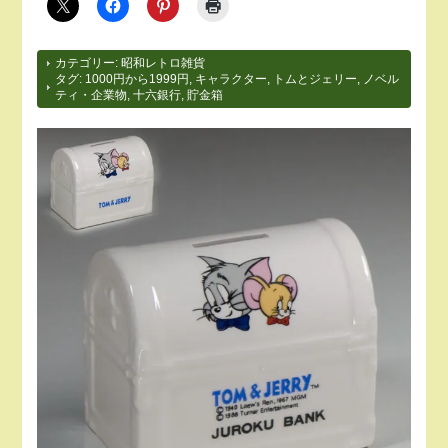
カテゴリー:
昭和レトロ雑貨
タグ:
1000円から1999円
,
キャラクター
,
トムとジェリー
,
ノベル
ティ・企業物
,
十六銀行
,
貯金箱