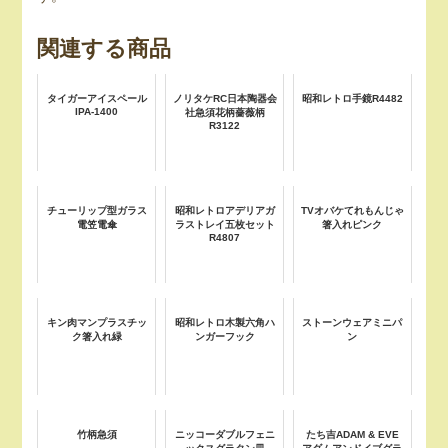
関連する商品
タイガーアイスペール
ノリタケRC日本陶器会
昭和レトロ手鏡R4482
IPA-1400
社急須花柄薔薇柄
R3122
チューリップ型ガラス
昭和レトロアデリアガ
TVオバケてれもんじゃ
電笠電傘
ラストレイ五枚セット
箸入れピンク
R4807
キン肉マンプラスチッ
昭和レトロ木製六角ハ
ストーンウェアミニパ
ク箸入れ緑
ンガーフック
ン
竹柄急須
ニッコーダブルフェニ
たち吉ADAM & EVE