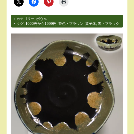
カテゴリー:
ボウル
タグ:
1000円から1999円
,
茶色・ブラウン
,
菓子鉢
,
黒・ブラック