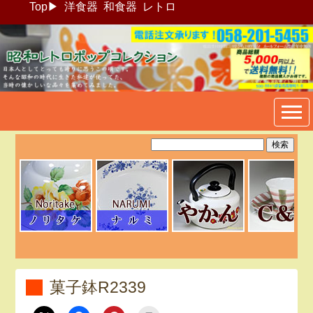
Top
▶
洋食器
和食器
レトロ
昭和レトロポップ食器生活雑
貨通販＠フリマート
菓子鉢R2339