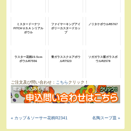
ミスタードーナツ
ファイヤーキングアイ
ノリタケボウルR5767
FITCH U.S.A シリアル
ボリーカスタードカッ
ボウル
プ
ラスター花柄23.5cm
青ガラススクエアボウ
ソガガラス紫ガラスボ
ボウルR7556
ルR7523
ウルR2578
ご注文及び問い合わせ：
こちら
クリック！
« カップ＆ソーサー花柄R2341
名陶スープ皿 »