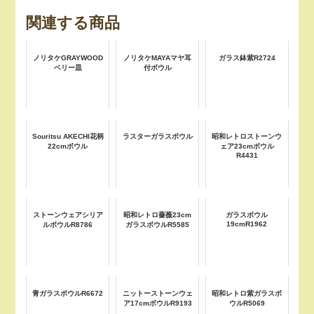
関連する商品
ノリタケGRAYWOOD
ノリタケMAYAマヤ耳
ガラス鉢紫R2724
ベリー皿
付ボウル
Souritsu AKECHI花柄
ラスターガラスボウル
昭和レトロストーンウ
22cmボウル
ェア23cmボウル
R4431
ストーンウェアシリア
昭和レトロ薔薇23cm
ガラスボウル
19cmR1962
ルボウルR8786
ガラスボウルR5585
青ガラスボウルR6672
ニットーストーンウェ
昭和レトロ紫ガラスボ
ア17cmボウルR9193
ウルR5069