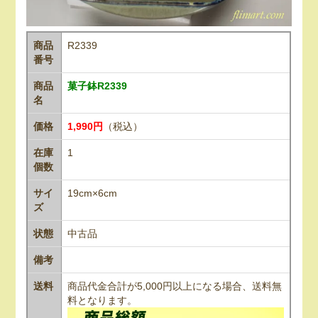
商品
R2339
番号
商品
菓子鉢R2339
名
価格
1,990円
（税込）
在庫
1
個数
サイ
19cm×6cm
ズ
状態
中古品
備考
送料
商品代金合計が5,000円以上になる場合、送料無
料となります。