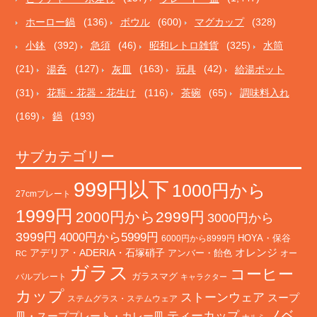
ホーロー鍋
(136)
ボウル
(600)
マグカップ
(328)
小鉢
(392)
急須
(46)
昭和レトロ雑貨
(325)
水筒
(21)
湯呑
(127)
灰皿
(163)
玩具
(42)
給湯ポット
(31)
花瓶・花器・花生け
(116)
茶碗
(65)
調味料入れ
(169)
鍋
(193)
サブカテゴリー
999円以下
1000円から
27cmプレート
1999円
2000円から2999円
3000円から
3999円
4000円から5999円
HOYA・保谷
6000円から8999円
オレンジ
アデリア・ADERIA・石塚硝子
アンバー・飴色
オー
RC
ガラス
コーヒー
バルプレート
ガラスマグ
キャラクター
カップ
ストーンウェア
スープ
ステムグラス・ステムウェア
ノベ
ティーカップ
皿・スーププレート・カレー皿
ナルミ