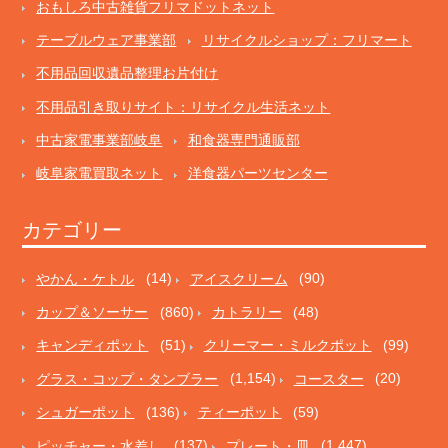
おもしろ中古雑貨フリマドットネット
テーブルウェア事業部
リサイクルショップ：フリマート
不用品回収遺品整理お片付け
不用品引き取りサイト：リサイクル生活ネット
中古家電事業部岐阜
和食器専門通販部
岐阜家電買取ネット
洋食器パーツセンター
カテゴリー
やかん・ケトル
(14)
アイスクリーム
(90)
カップ＆ソーサー
(860)
カトラリー
(48)
キャンディポット
(51)
クリーマー・ミルクポット
(99)
グラス・コップ・タンブラー
(1,154)
コースター
(20)
シュガーポット
(136)
ティーポット
(59)
ピッチャー・水差し
(137)
プレート・皿
(1,447)