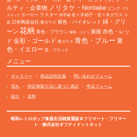
ノリタケ・Noritake
ルティ・企業物
ピンク
プラ
ホーロー
ラスター
佐々木硝子・佐々木ガラス
両手鍋
小
スチック
緑・グリ
日本陶器会社
紫色・バイオレット
紫ガラス
皿
花柄
ーン
赤色・レッ
薔薇
茶色・ブラウン
葡萄・ぶどう
青色・ブルー
金彩・ゴールド
黄
ド
青ガラス
色・イエロー
黒・ブラック
メニュー
ギャラリー
商品説明定義
問い合わせフォーム
流れ
特定商取引法に基づく表記
申込フォーム
紹介
送料
昭和レトロポップ食器生活雑貨通販＠フリマート
・
フリマー
ト
・株式会社ギフティドットネット