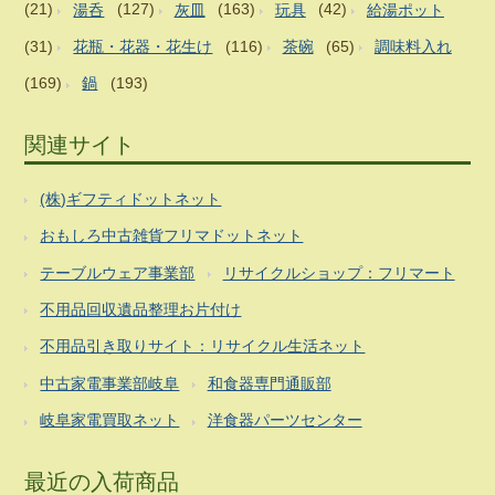
(21)
湯呑
(127)
灰皿
(163)
玩具
(42)
給湯ポット
(31)
花瓶・花器・花生け
(116)
茶碗
(65)
調味料入れ
(169)
鍋
(193)
関連サイト
(株)ギフティドットネット
おもしろ中古雑貨フリマドットネット
テーブルウェア事業部
リサイクルショップ：フリマート
不用品回収遺品整理お片付け
不用品引き取りサイト：リサイクル生活ネット
中古家電事業部岐阜
和食器専門通販部
岐阜家電買取ネット
洋食器パーツセンター
最近の入荷商品