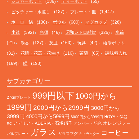
シュガーポット
(136)
ティーポット
(59)
ピッチャー・水差し
(137)
プレート・皿
(1,447)
ホーロー鍋
(136)
ボウル
(600)
マグカップ
(328)
小鉢
(392)
急須
(46)
昭和レトロ雑貨
(325)
水筒
(21)
湯呑
(127)
灰皿
(163)
玩具
(42)
給湯ポット
(31)
花瓶・花器・花生け
(116)
茶碗
(65)
調味料入れ
(169)
鍋
(193)
サブカテゴリー
999円以下
1000円から
27cmプレート
1999円
2000円から2999円
3000円から
3999円
4000円から5999円
HOYA・保谷
6000円から8999円
オレンジ
アデリア・ADERIA・石塚硝子
アンバー・飴色
オー
RC
ガラス
コーヒー
バルプレート
ガラスマグ
キャラクター