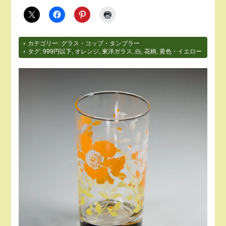
カテゴリー:
グラス・コップ・タンブラー
タグ:
999円以下
,
オレンジ
,
東洋ガラス
,
白
,
花柄
,
黄色・イエロー