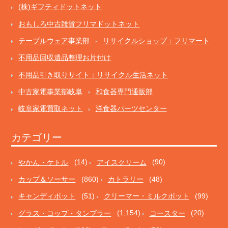
(株)ギフティドットネット
おもしろ中古雑貨フリマドットネット
テーブルウェア事業部
リサイクルショップ：フリマート
不用品回収遺品整理お片付け
不用品引き取りサイト：リサイクル生活ネット
中古家電事業部岐阜
和食器専門通販部
岐阜家電買取ネット
洋食器パーツセンター
カテゴリー
やかん・ケトル
(14)
アイスクリーム
(90)
カップ＆ソーサー
(860)
カトラリー
(48)
キャンディポット
(51)
クリーマー・ミルクポット
(99)
グラス・コップ・タンブラー
(1,154)
コースター
(20)