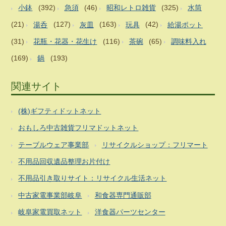
小鉢
(392)
急須
(46)
昭和レトロ雑貨
(325)
水筒
(21)
湯呑
(127)
灰皿
(163)
玩具
(42)
給湯ポット
(31)
花瓶・花器・花生け
(116)
茶碗
(65)
調味料入れ
(169)
鍋
(193)
関連サイト
(株)ギフティドットネット
おもしろ中古雑貨フリマドットネット
テーブルウェア事業部
リサイクルショップ：フリマート
不用品回収遺品整理お片付け
不用品引き取りサイト：リサイクル生活ネット
中古家電事業部岐阜
和食器専門通販部
岐阜家電買取ネット
洋食器パーツセンター