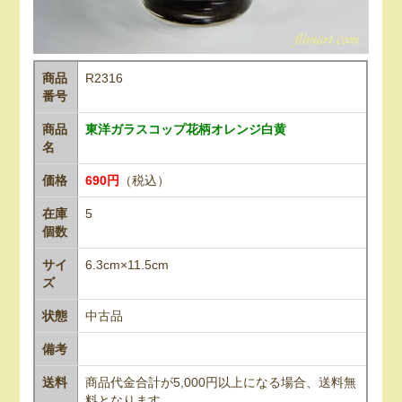
商品
R2316
番号
商品
東洋ガラスコップ花柄オレンジ白黄
名
価格
690円
（税込）
在庫
5
個数
サイ
6.3cm×11.5cm
ズ
状態
中古品
備考
送料
商品代金合計が5,000円以上になる場合、送料無
料となります。