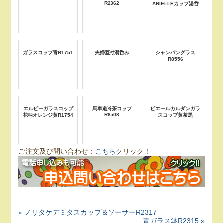
R2362
ARIELLEカップ湯呑
ガラスコップ青R1751
夫婦蓋付湯呑み
シャンパングラス
R8556
エルビーガラスコップ
馬車道冷茶コップ
ピエールカルダンガラ
R8508
花柄オレンジ黄R1754
スコップ黄茶黒
ご注文及び問い合わせ：
こちら
クリック！
« ノリタケデミタスカップ＆ソーサーR2317
青ガラス鉢R2315 »