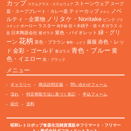
カップ
ストーンウェア
スープ
ステムグラス・ステムウェア
ノベ
ティーカップ
皿・スーププレート・カレー皿
ナルミ
ノリタケ・Noritake
ルティ・企業物
ピンク
プラ
ホーロー
ラスター
佐々木硝子・佐々木ガラス
両手鍋
小
スチック
緑・グリ
日本陶器会社
紫色・バイオレット
紫ガラス
皿
花柄
ーン
赤色・レッ
薔薇
茶色・ブラウン
葡萄・ぶどう
青色・ブルー
金彩・ゴールド
黄
ド
青ガラス
色・イエロー
黒・ブラック
メニュー
ギャラリー
商品説明定義
問い合わせフォーム
流れ
特定商取引法に基づく表記
申込フォーム
紹介
送料
昭和レトロポップ食器生活雑貨通販＠フリマート
・
フリマー
ト
・株式会社ギフティドットネット