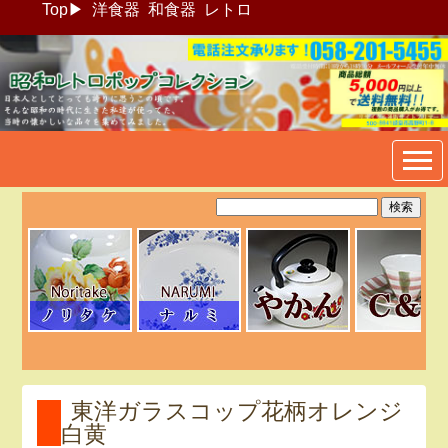
Top
▶
洋食器
和食器
レトロ
昭和レトロポップ食器生活雑
貨通販＠フリマート
東洋ガラスコップ花柄オレンジ
白黄