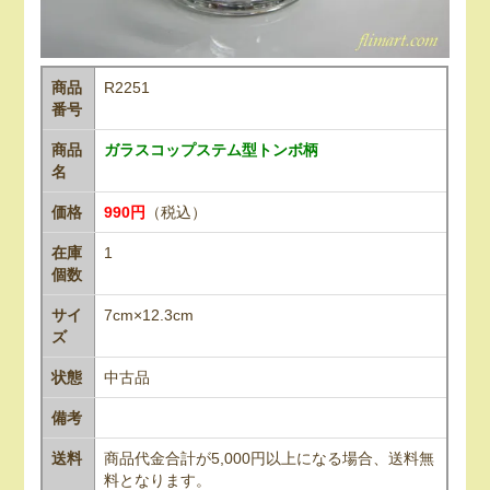
商品
R2251
番号
商品
ガラスコップステム型トンボ柄
名
価格
990円
（税込）
在庫
1
個数
サイ
7cm×12.3cm
ズ
状態
中古品
備考
送料
商品代金合計が5,000円以上になる場合、送料無
料となります。