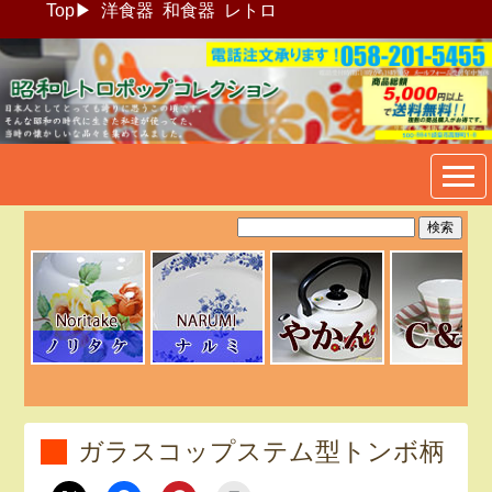
Top
▶
洋食器
和食器
レトロ
昭和レトロポップ食器生活雑
貨通販＠フリマート
ガラスコップステム型トンボ柄