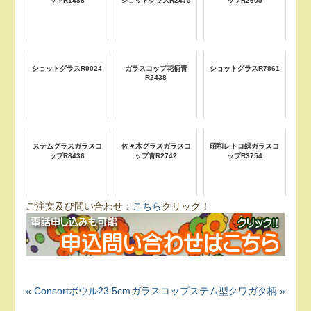
ッキR1488
ショットグラスR2475
ップR2605
ショットグラスR9024
ガラスコップ花柄青
ショットグラスR7861
R2438
ステムグラスガラスコ
佐々木グラスガラスコ
昭和レトロ緑ガラスコ
ップR8436
ップ青R2742
ップR3754
ご注文及び問い合わせ：
こちら
クリック！
« Consortボウル23.5cm
ガラスコップステム型クワガタ柄 »