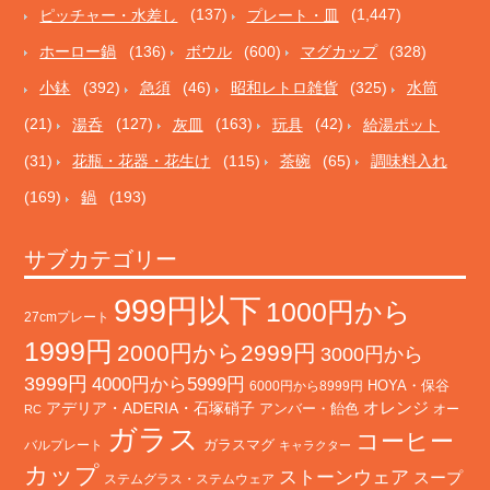
ピッチャー・水差し
(137)
プレート・皿
(1,447)
ホーロー鍋
(136)
ボウル
(600)
マグカップ
(328)
小鉢
(392)
急須
(46)
昭和レトロ雑貨
(325)
水筒
(21)
湯呑
(127)
灰皿
(163)
玩具
(42)
給湯ポット
(31)
花瓶・花器・花生け
(115)
茶碗
(65)
調味料入れ
(169)
鍋
(193)
サブカテゴリー
999円以下
1000円から
27cmプレート
1999円
2000円から2999円
3000円から
3999円
4000円から5999円
HOYA・保谷
6000円から8999円
オレンジ
アデリア・ADERIA・石塚硝子
アンバー・飴色
オー
RC
ガラス
コーヒー
バルプレート
ガラスマグ
キャラクター
カップ
ストーンウェア
スープ
ステムグラス・ステムウェア