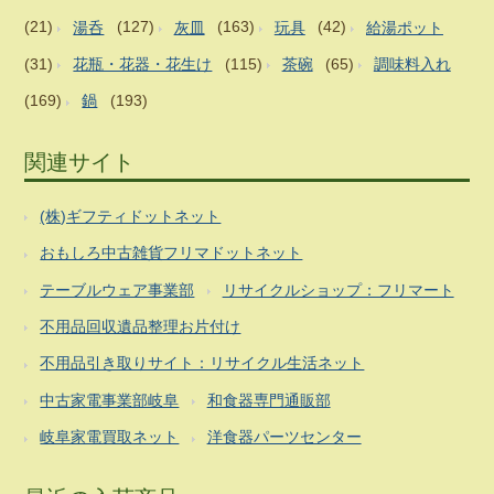
(21)
湯呑
(127)
灰皿
(163)
玩具
(42)
給湯ポット
(31)
花瓶・花器・花生け
(115)
茶碗
(65)
調味料入れ
(169)
鍋
(193)
関連サイト
(株)ギフティドットネット
おもしろ中古雑貨フリマドットネット
テーブルウェア事業部
リサイクルショップ：フリマート
不用品回収遺品整理お片付け
不用品引き取りサイト：リサイクル生活ネット
中古家電事業部岐阜
和食器専門通販部
岐阜家電買取ネット
洋食器パーツセンター