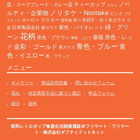
ノベ
ティーカップ
皿・スーププレート・カレー皿
ナルミ
ノリタケ・Noritake
ルティ・企業物
ピンク
プラ
ホーロー
ラスター
佐々木硝子・佐々木ガラス
両手鍋
小
スチック
緑・グリ
日本陶器会社
紫色・バイオレット
紫ガラス
皿
花柄
ーン
赤色・レッ
薔薇
茶色・ブラウン
葡萄・ぶどう
青色・ブルー
金彩・ゴールド
黄
ド
青ガラス
色・イエロー
黒・ブラック
メニュー
ギャラリー
商品説明定義
問い合わせフォーム
流れ
特定商取引法に基づく表記
申込フォーム
紹介
送料
昭和レトロポップ食器生活雑貨通販＠フリマート
・
フリマー
ト
・株式会社ギフティドットネット