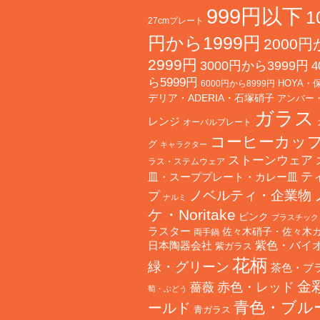
999円以下
1
27cmプレート
円から1999円
2000
2999円
3000円から3999円
4
ら5999円
HOYA・
6000円から8999円
デリア・ADERIA・石塚硝子
アンバー
ガラス
レンジ
オーバルプレート
コーヒーカッ
グ
キャラクター
ストーンウェア
ラス・ステムウェア
テ
皿・スーププレート・カレー皿
ノベルティ・企業物
プ
ナルミ
ケ・Noritake
ピンク
プラスチック
ラスター
佐々木硝子・佐々木
両手鍋
日本陶器会社
紫色・バイ
紫ガラス
花柄
緑・グリーン
茶色・ブ
金
赤色・レッド
薔薇
萄・ぶどう
青色・ブル
ールド
青ガラス