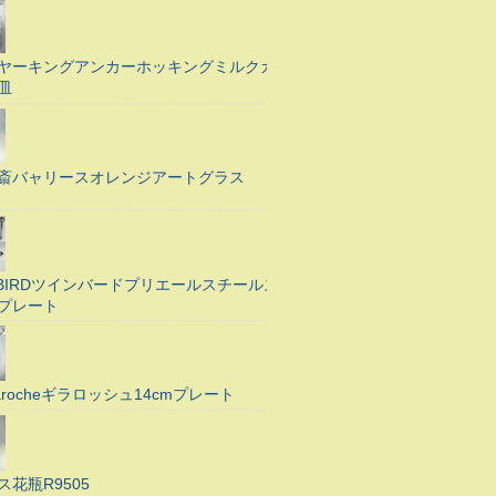
ヤーキングアンカーホッキングミルクガ
皿
斎バャリースオレンジアートグラス
N BIRDツインバードプリエールスチールス
プレート
Larocheギラロッシュ14cmプレート
ス花瓶R9505