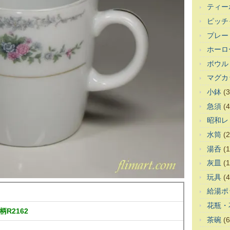
ティー
ピッチ
プレー
ホーロ
ボウル
マグカ
小鉢
(3
急須
(4
昭和レ
水筒
(2
湯呑
(1
灰皿
(1
玩具
(4
給湯ポ
花瓶・
R2162
茶碗
(6