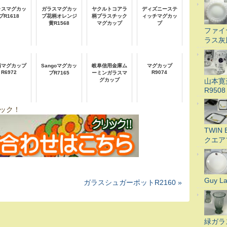
ラスマグカッ
ガラスマグカッ
ヤクルトコアラ
ディズニーステ
プR1618
プ花柄オレンジ
柄プラスチック
ィッチマグカッ
黄R1568
マグカップ
プ
ファイ
ラス灰
柄マグカップ
Sangoマグカッ
岐阜信用金庫ム
マグカップ
R6972
R9074
プR7165
ーミンガラスマ
山本寛
グカップ
R9508
ック！
TWI
クエア
Guy 
ガラスシュガーポットR2160 »
緑ガラ