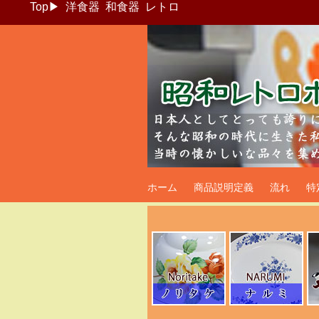
Top
▶
洋食器
和食器
レトロ
昭和レトロポッ
ホーム
商品説明定義
流れ
特