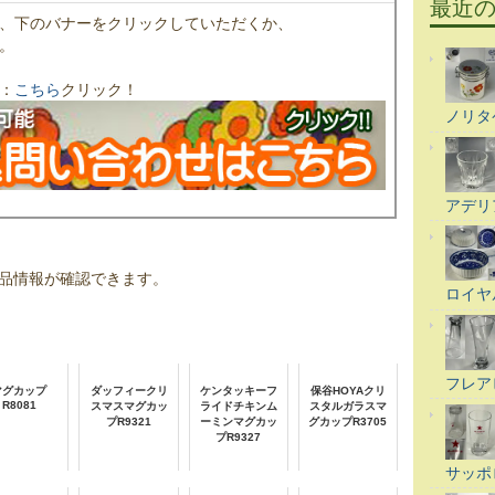
最近
、下のバナーをクリックしていただくか、
。
：
こちら
クリック！
ノリタ
アデリ
品情報が確認できます。
ロイヤ
フレア
マグカップ
ダッフィークリ
ケンタッキーフ
保谷HOYAクリ
R8081
スマスマグカッ
ライドチキンム
スタルガラスマ
プR9321
ーミンマグカッ
グカップR3705
プR9327
サッポ