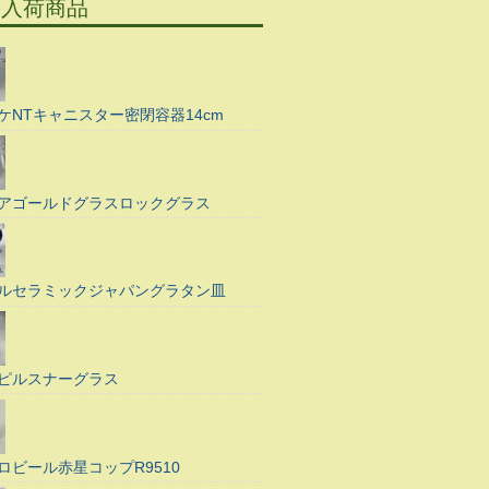
の入荷商品
ケNTキャニスター密閉容器14cm
アゴールドグラスロックグラス
ルセラミックジャパングラタン皿
ピルスナーグラス
ロビール赤星コップR9510