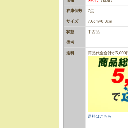
在庫個数
7点
サイズ
7.6cm×8.3cm
状態
中古品
備考
送料
商品代金合計が5,0
送料はこちら