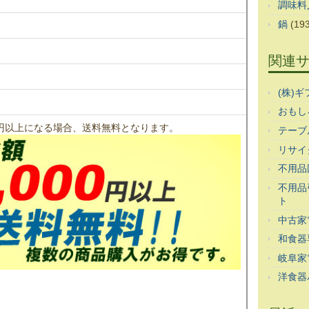
調味料
鍋
(193
関連
(株)
おもし
00円以上になる場合、送料無料となります。
テーブ
リサイ
不用品
不用品
ト
中古家
和食器
岐阜家
洋食器