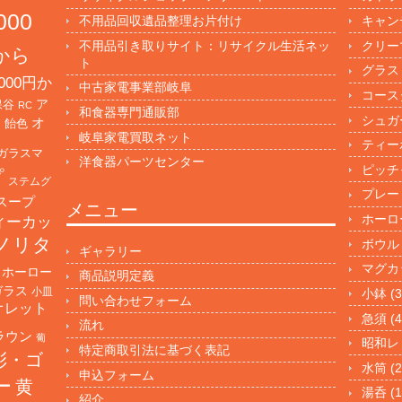
000
不用品回収遺品整理お片付け
キャン
不用品引き取りサイト：リサイクル生活ネッ
クリー
円から
ト
グラス
000円か
中古家電事業部岐阜
コース
保谷
ア
RC
和食器専門通販部
シュガ
オ
・飴色
岐阜家電買取ネット
ティー
ガラスマ
洋食器パーツセンター
ピッチ
プ
ステムグ
プレー
スープ
メニュー
ホーロ
ィーカッ
ノリタ
ボウル
ギャラリー
マグカ
ホーロー
商品説明定義
ガラス
小皿
小鉢
(3
問い合わせフォーム
オレット
急須
(4
流れ
ラウン
葡
昭和レ
特定商取引法に基づく表記
彩・ゴ
水筒
(2
申込フォーム
ー
黄
湯呑
(1
紹介