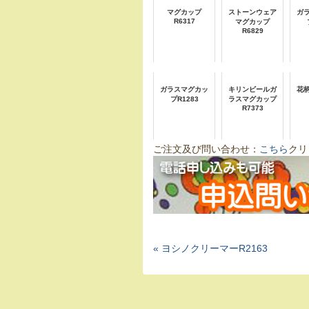
マグカップ
ストーンウェア
ガ
R6317
マグカップ
R6829
ガラスマグカッ
キリンビールガ
花
プR1283
ラスマグカップ
R7373
ご注文及び問い合わせ：
こちら
クリ
« ヨシノクリーマーR2163