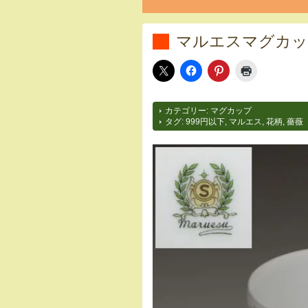
マルエスマグカップ
カテゴリー:
マグカップ
タグ:
999円以下
,
マルエス
,
花柄
,
薔薇