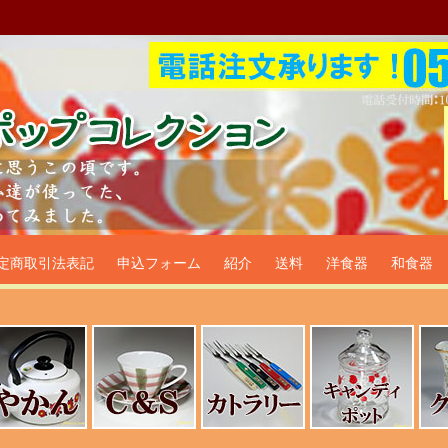
プ食器生活雑貨通販＠フリマー
定商取引法表記
申込フォーム
紹介
送料
洋食器
和食器