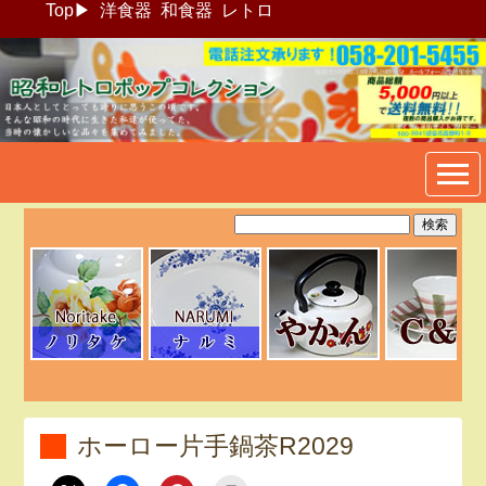
Top
▶
洋食器
和食器
レトロ
昭和レトロポップ食器生活雑
貨通販＠フリマート
ホーロー片手鍋茶R2029