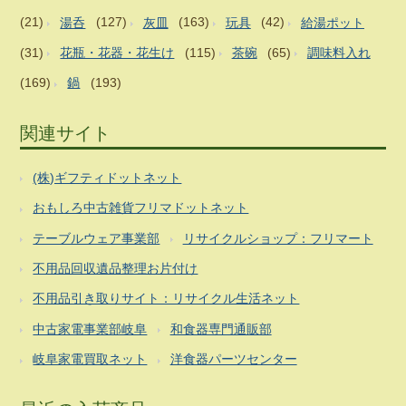
(21)
湯呑
(127)
灰皿
(163)
玩具
(42)
給湯ポット
(31)
花瓶・花器・花生け
(115)
茶碗
(65)
調味料入れ
(169)
鍋
(193)
関連サイト
(株)ギフティドットネット
おもしろ中古雑貨フリマドットネット
テーブルウェア事業部
リサイクルショップ：フリマート
不用品回収遺品整理お片付け
不用品引き取りサイト：リサイクル生活ネット
中古家電事業部岐阜
和食器専門通販部
岐阜家電買取ネット
洋食器パーツセンター