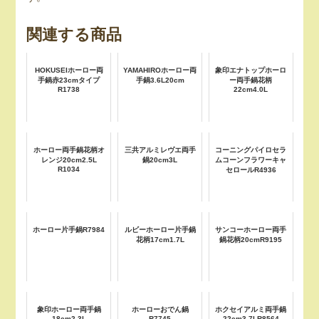
関連する商品
HOKUSEIホーロー両
YAMAHIROホーロー両
象印エナトップホーロ
手鍋赤23cmタイプ
手鍋3.6L20cm
ー両手鍋花柄
R1738
22cm4.0L
ホーロー両手鍋花柄オ
三共アルミレヴエ両手
コーニングパイロセラ
レンジ20cm2.5L
鍋20cm3L
ムコーンフラワーキャ
R1034
セロールR4936
ホーロー片手鍋R7984
ルビーホーロー片手鍋
サンコーホーロー両手
花柄17cm1.7L
鍋花柄20cmR9195
象印ホーロー両手鍋
ホーローおでん鍋
ホクセイアルミ両手鍋
18cm2.3L
R7745
22cm3.7LR8564