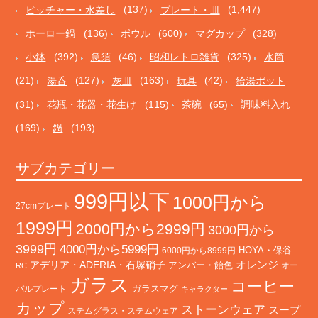
ピッチャー・水差し
(137)
プレート・皿
(1,447)
ホーロー鍋
(136)
ボウル
(600)
マグカップ
(328)
小鉢
(392)
急須
(46)
昭和レトロ雑貨
(325)
水筒
(21)
湯呑
(127)
灰皿
(163)
玩具
(42)
給湯ポット
(31)
花瓶・花器・花生け
(115)
茶碗
(65)
調味料入れ
(169)
鍋
(193)
サブカテゴリー
999円以下
1000円から
27cmプレート
1999円
2000円から2999円
3000円から
3999円
4000円から5999円
HOYA・保谷
6000円から8999円
オレンジ
アデリア・ADERIA・石塚硝子
アンバー・飴色
オー
RC
ガラス
コーヒー
バルプレート
ガラスマグ
キャラクター
カップ
ストーンウェア
スープ
ステムグラス・ステムウェア