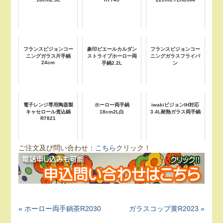
フランスビジョンコー
象印ピエールカルダン
フランスビジョンコー
ニングガラス片手鍋
ストライプホーロー両
ニングガラスフライパ
24cm
手鍋2.2L
ン
電子レンジ専用陶器製
ホーロー両手鍋
iwakiビジョンIH対応
キャセロール煮込鍋
18cm2L白
3.4L耐熱ガラス両手鍋
R7821
ご注文及び問い合わせ：
こちら
クリック！
« ホーロー両手鍋茶R2030
ガラスコップ黄R2023 »