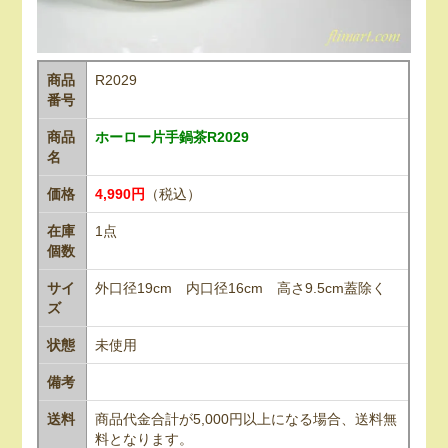
商品
R2029
番号
商品
ホーロー片手鍋茶R2029
名
価格
4,990円
（税込）
在庫
1点
個数
サイ
外口径19cm 内口径16cm 高さ9.5cm蓋除く
ズ
状態
未使用
備考
送料
商品代金合計が5,000円以上になる場合、送料無
料となります。