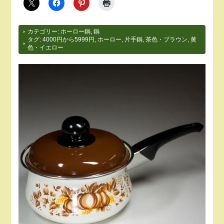
カテゴリー:
ホーロー鍋
,
鍋
タグ:
4000円から5999円
,
ホーロー
,
片手鍋
,
茶色・ブラウン
,
黄
色・イエロー