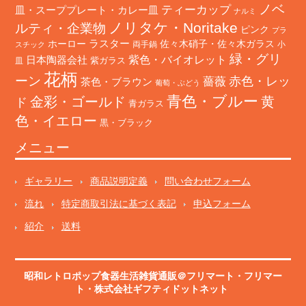
ノベ
ティーカップ
皿・スーププレート・カレー皿
ナルミ
ノリタケ・Noritake
ルティ・企業物
ピンク
プラ
ホーロー
ラスター
佐々木硝子・佐々木ガラス
両手鍋
小
スチック
緑・グリ
日本陶器会社
紫色・バイオレット
紫ガラス
皿
花柄
ーン
赤色・レッ
薔薇
茶色・ブラウン
葡萄・ぶどう
青色・ブルー
金彩・ゴールド
黄
ド
青ガラス
色・イエロー
黒・ブラック
メニュー
ギャラリー
商品説明定義
問い合わせフォーム
流れ
特定商取引法に基づく表記
申込フォーム
紹介
送料
昭和レトロポップ食器生活雑貨通販＠フリマート
・
フリマー
ト
・株式会社ギフティドットネット