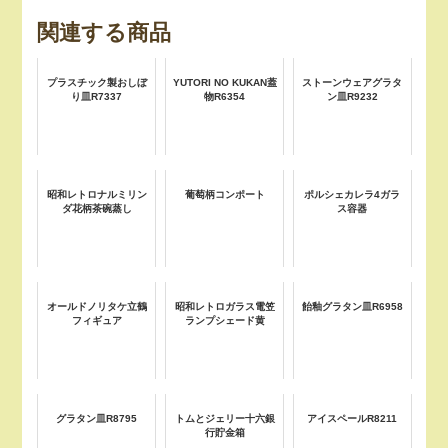
関連する商品
プラスチック製おしぼ
YUTORI NO KUKAN蓋
ストーンウェアグラタ
り皿R7337
物R6354
ン皿R9232
昭和レトロナルミリン
葡萄柄コンポート
ポルシェカレラ4ガラ
ダ花柄茶碗蒸し
ス容器
オールドノリタケ立鶴
昭和レトロガラス電笠
飴釉グラタン皿R6958
フィギュア
ランプシェード黄
グラタン皿R8795
トムとジェリー十六銀
アイスペールR8211
行貯金箱