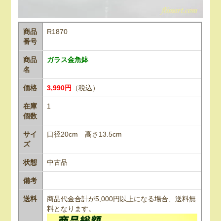
商品
R1870
番号
商品
ガラス金魚鉢
名
価格
3,990円
（税込）
在庫
1
個数
サイ
口径20cm 高さ13.5cm
ズ
状態
中古品
備考
送料
商品代金合計が5,000円以上になる場合、送料無
料となります。