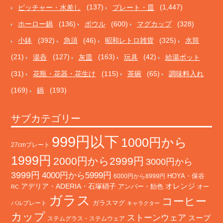
ピッチャー・水差し
(137)
プレート・皿
(1,447)
ホーロー鍋
(136)
ボウル
(600)
マグカップ
(328)
小鉢
(392)
急須
(46)
昭和レトロ雑貨
(325)
水筒
(21)
湯呑
(127)
灰皿
(163)
玩具
(42)
給湯ポット
(31)
花瓶・花器・花生け
(115)
茶碗
(65)
調味料入れ
(169)
鍋
(193)
サブカテゴリー
999円以下
1000円から
27cmプレート
1999円
2000円から2999円
3000円から
3999円
4000円から5999円
HOYA・保谷
6000円から8999円
オレンジ
アデリア・ADERIA・石塚硝子
アンバー・飴色
オー
RC
ガラス
コーヒー
バルプレート
ガラスマグ
キャラクター
カップ
ストーンウェア
スープ
ステムグラス・ステムウェア