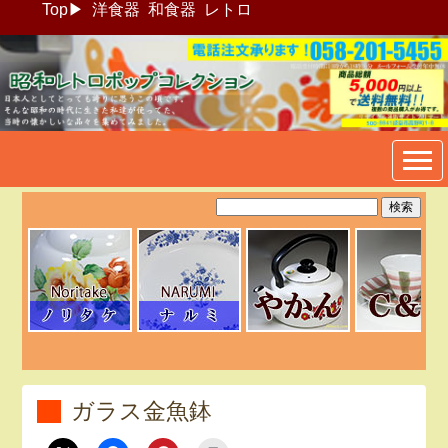
Top
▶
洋食器
和食器
レトロ
昭和レトロポップ食器生活雑
貨通販＠フリマート
ガラス金魚鉢