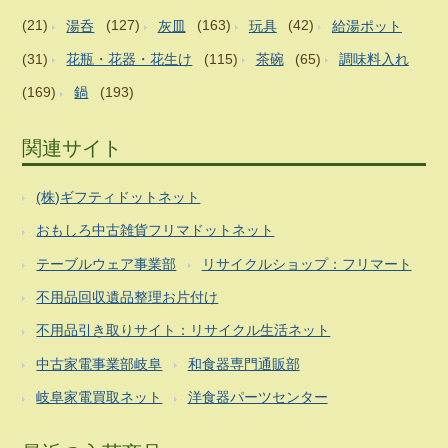
(21)
湯呑
(127)
灰皿
(163)
玩具
(42)
給湯ポット
(31)
花瓶・花器・花生け
(115)
茶碗
(65)
調味料入れ
(169)
鍋
(193)
関連サイト
(株)ギフティドットネット
おもしろ中古雑貨フリマドットネット
テーブルウェア事業部
リサイクルショップ：フリマート
不用品回収遺品整理お片付け
不用品引き取りサイト：リサイクル生活ネット
中古家電事業部岐阜
和食器専門通販部
岐阜家電買取ネット
洋食器パーツセンター