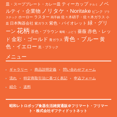
ノベ
ティーカップ
皿・スーププレート・カレー皿
ナルミ
ノリタケ・Noritake
ルティ・企業物
ピンク
プラ
ホーロー
ラスター
佐々木硝子・佐々木ガラス
両手鍋
小
スチック
緑・グリ
日本陶器会社
紫色・バイオレット
紫ガラス
皿
花柄
ーン
赤色・レッ
薔薇
茶色・ブラウン
葡萄・ぶどう
青色・ブルー
金彩・ゴールド
黄
ド
青ガラス
色・イエロー
黒・ブラック
メニュー
ギャラリー
商品説明定義
問い合わせフォーム
流れ
特定商取引法に基づく表記
申込フォーム
紹介
送料
昭和レトロポップ食器生活雑貨通販＠フリマート
・
フリマー
ト
・株式会社ギフティドットネット