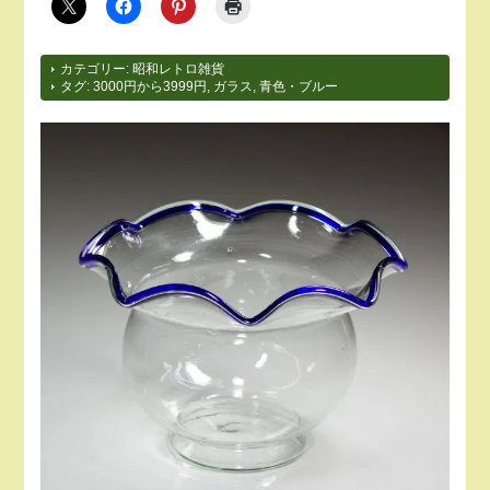
カテゴリー:
昭和レトロ雑貨
タグ:
3000円から3999円
,
ガラス
,
青色・ブルー