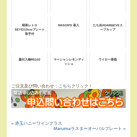
昭和レトロ
MASON'S 茶入
たち吉ADAM&EVEス
SEYEI19cmプレート
ープカップ
取手付
蓋付入物R8160
マーシャンレモンディ
ウイロー茶壺
ッシュ
ご注文及び問い合わせ：
こちら
クリック！
« 赤玉ハニーワイングラス
Maruimaラスターオーバルプレート »