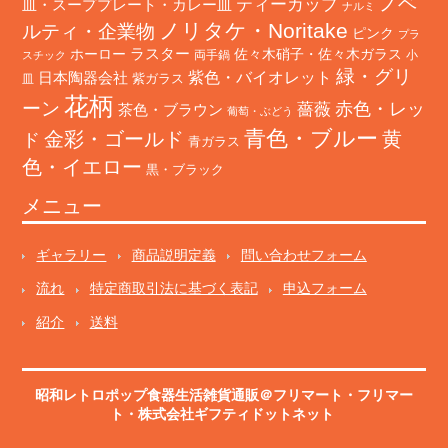
ノベ
ティーカップ
皿・スーププレート・カレー皿
ナルミ
ノリタケ・Noritake
ルティ・企業物
ピンク
プラ
ホーロー
ラスター
佐々木硝子・佐々木ガラス
両手鍋
小
スチック
緑・グリ
日本陶器会社
紫色・バイオレット
紫ガラス
皿
花柄
ーン
赤色・レッ
薔薇
茶色・ブラウン
葡萄・ぶどう
青色・ブルー
金彩・ゴールド
黄
ド
青ガラス
色・イエロー
黒・ブラック
メニュー
ギャラリー
商品説明定義
問い合わせフォーム
流れ
特定商取引法に基づく表記
申込フォーム
紹介
送料
昭和レトロポップ食器生活雑貨通販＠フリマート
・
フリマー
ト
・株式会社ギフティドットネット