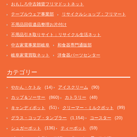
おもしろ中古雑貨フリマドットネット
テーブルウェア事業部
リサイクルショップ：フリマート
不用品回収遺品整理お片付け
不用品引き取りサイト：リサイクル生活ネット
中古家電事業部岐阜
和食器専門通販部
岐阜家電買取ネット
洋食器パーツセンター
カテゴリー
やかん・ケトル
(14)
アイスクリーム
(90)
カップ＆ソーサー
(860)
カトラリー
(48)
キャンディポット
(51)
クリーマー・ミルクポット
(99)
グラス・コップ・タンブラー
(1,154)
コースター
(20)
シュガーポット
(136)
ティーポット
(59)