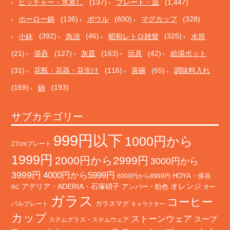
ピッチャー・水差し
(137)
プレート・皿
(1,447)
ホーロー鍋
(136)
ボウル
(600)
マグカップ
(328)
小鉢
(392)
急須
(46)
昭和レトロ雑貨
(325)
水筒
(21)
湯呑
(127)
灰皿
(163)
玩具
(42)
給湯ポット
(31)
花瓶・花器・花生け
(116)
茶碗
(65)
調味料入れ
(169)
鍋
(193)
サブカテゴリー
999円以下
1000円から
27cmプレート
1999円
2000円から2999円
3000円から
3999円
4000円から5999円
HOYA・保谷
6000円から8999円
オレンジ
アデリア・ADERIA・石塚硝子
アンバー・飴色
オー
RC
ガラス
コーヒー
バルプレート
ガラスマグ
キャラクター
カップ
ストーンウェア
スープ
ステムグラス・ステムウェア