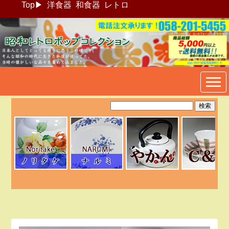
Top
▶
洋食器
和食器
レトロ
昭和レトロポップ食器生活雑
貨通販＠フリマート