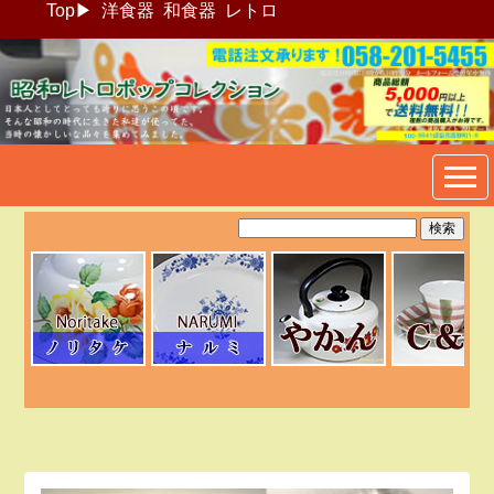
Top
▶
洋食器
和食器
レトロ
昭和レトロポップ食器生活雑
貨通販＠フリマート