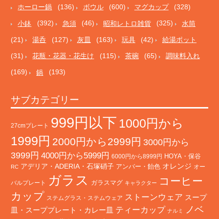
ホーロー鍋
(136)
ボウル
(600)
マグカップ
(328)
小鉢
(392)
急須
(46)
昭和レトロ雑貨
(325)
水筒
(21)
湯呑
(127)
灰皿
(163)
玩具
(42)
給湯ポット
(31)
花瓶・花器・花生け
(115)
茶碗
(65)
調味料入れ
(169)
鍋
(193)
サブカテゴリー
999円以下
1000円から
27cmプレート
1999円
2000円から2999円
3000円から
3999円
4000円から5999円
HOYA・保谷
6000円から8999円
オレンジ
アデリア・ADERIA・石塚硝子
アンバー・飴色
オー
RC
ガラス
コーヒー
バルプレート
ガラスマグ
キャラクター
カップ
ストーンウェア
スープ
ステムグラス・ステムウェア
ノベ
ティーカップ
皿・スーププレート・カレー皿
ナルミ