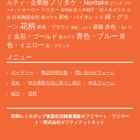
ノリタケ・Noritake
ルティ・企業物
ピンク
プラ
ホーロー
ラスター
佐々木硝子・佐々木ガラス
両手鍋
小
スチック
緑・グリ
日本陶器会社
紫色・バイオレット
紫ガラス
皿
花柄
ーン
赤色・レッ
薔薇
茶色・ブラウン
葡萄・ぶどう
青色・ブルー
金彩・ゴールド
黄
ド
青ガラス
色・イエロー
黒・ブラック
メニュー
ギャラリー
商品説明定義
問い合わせフォーム
流れ
特定商取引法に基づく表記
申込フォーム
紹介
送料
昭和レトロポップ食器生活雑貨通販＠フリマート
・
フリマー
ト
・株式会社ギフティドットネット