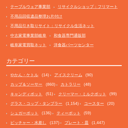
テーブルウェア事業部
リサイクルショップ：フリマート
不用品回収遺品整理お片付け
不用品引き取りサイト：リサイクル生活ネット
中古家電事業部岐阜
和食器専門通販部
岐阜家電買取ネット
洋食器パーツセンター
カテゴリー
やかん・ケトル
(14)
アイスクリーム
(90)
カップ＆ソーサー
(860)
カトラリー
(48)
キャンディポット
(51)
クリーマー・ミルクポット
(99)
グラス・コップ・タンブラー
(1,154)
コースター
(20)
シュガーポット
(136)
ティーポット
(59)
ピッチャー・水差し
(137)
プレート・皿
(1,447)