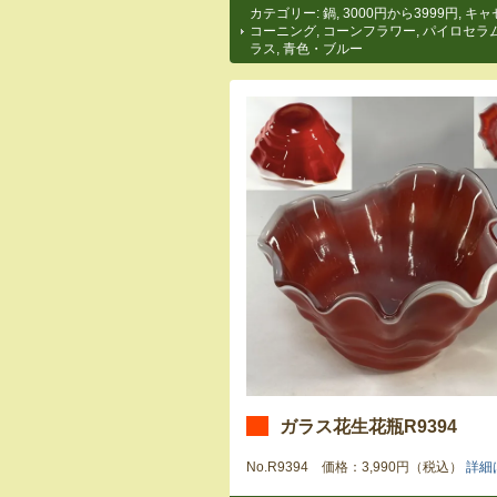
カテゴリー:
鍋
,
3000円から3999円
,
キャ
コーニング
,
コーンフラワー
,
パイロセラ
ラス
,
青色・ブルー
ガラス花生花瓶R9394
No.R9394 価格：3,990円（税込）
詳細