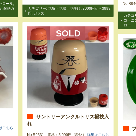
セロール
,
No.R
ム
,
耐熱ガ
カテゴリー:
花瓶・花器・花生け
,
3000円から3999
円
,
ガラス
カテゴ
コーニ
ロー
SOLD
サントリーアンクルトリス楊枝入
れ
ブ
はこちら
No.R9331 価格：3,990円（税込）
詳細はこちら