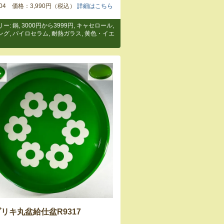
9404 価格：3,990円（税込）
詳細はこちら
リー:
鍋
,
3000円から3999円
,
キャセロール
,
ング
,
パイロセラム
,
耐熱ガラス
,
黄色・イエ
リキ丸盆給仕盆R9317