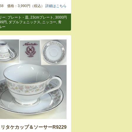
9268 価格：3,990円（税込）
詳細はこちら
リー:
プレート・皿
,
23cmプレート
,
3000円
99円
,
ダブルフェニックス
,
ニッコー
,
青
ルー
ノリタケカップ＆ソーサーR9229