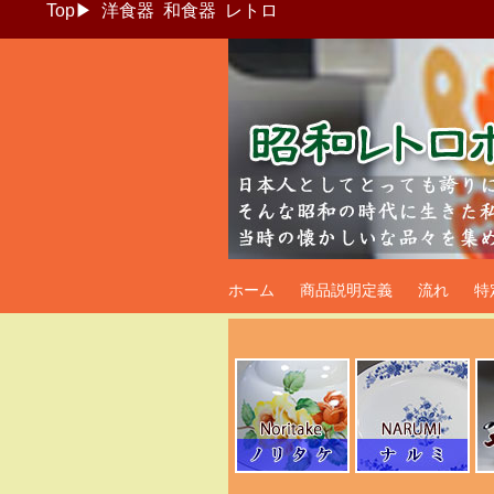
Top
▶
洋食器
和食器
レトロ
昭和レトロポッ
ホーム
商品説明定義
流れ
特