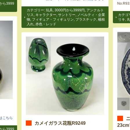
から3999
No.R
カテゴリー:
玩具
,
3000円から3999円
,
アンクルト
リス
,
キャラクター
,
サントリー
,
ノベルティ・企業
カテゴ
物
,
フィギュア・フィギュリン
,
プラスチック
,
楊枝
リキ
,
入れ
,
赤色・レッド
はこちら
カメイガラス花瓶R9249
23c
から3999