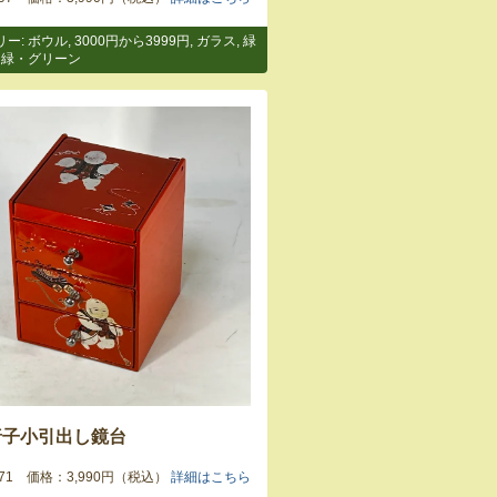
リー:
ボウル
,
3000円から3999円
,
ガラス
,
緑
,
緑・グリーン
唐子小引出し鏡台
9471 価格：3,990円（税込）
詳細はこちら