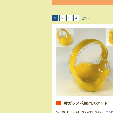
1
2
3
4
次へ »
黄ガラス花生バスケット
No.R9515 価格：3,990円（税込）
詳細