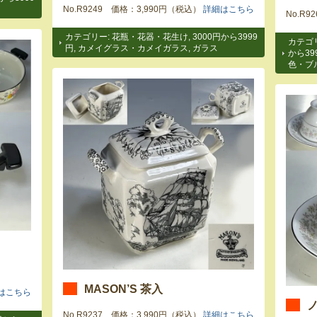
No.R9249 価格：3,990円（税込）
詳細はこちら
No.R
カテゴリー:
花瓶・花器・花生け
,
3000円から3999
カテゴ
円
,
カメイグラス・カメイガラス
,
ガラス
から39
色・ブ
MASON’S 茶入
はこちら
No.R9237 価格：3,990円（税込）
詳細はこちら