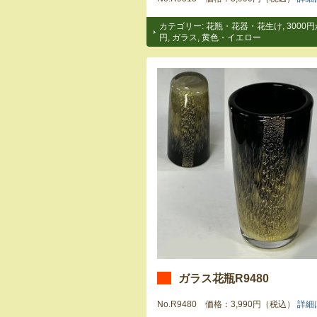
カテゴリー:
花瓶・花器・花生け
,
3000円
円
,
ガラス
,
黄色・イエロー
ガラス花瓶R9480
No.R9480 価格：3,990円（税込）
詳細