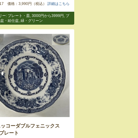
9317 価格：3,990円（税込）
詳細はこちら
リー:
プレート・皿
,
3000円から3999円
,
ブ
丸盆・給仕盆
,
緑・グリーン
ニッコーダブルフェニックス
mプレート