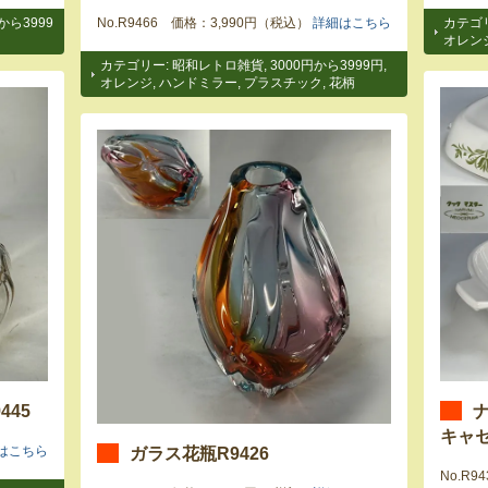
から3999
No.R9466 価格：3,990円（税込）
詳細はこちら
カテゴ
オレン
カテゴリー:
昭和レトロ雑貨
,
3000円から3999円
,
オレンジ
,
ハンドミラー
,
プラスチック
,
花柄
45
キャセ
ガラス花瓶R9426
はこちら
No.R