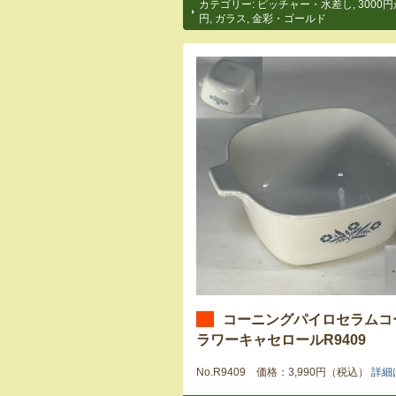
カテゴリー:
ピッチャー・水差し
,
3000円
円
,
ガラス
,
金彩・ゴールド
コーニングパイロセラムコ
ラワーキャセロールR9409
No.R9409 価格：3,990円（税込）
詳細