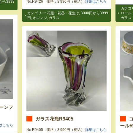
から3999
No.R9426 価格：3,990円（税込）
詳細はこちら
カテゴ
カテゴリー:
花瓶・花器・花生け
,
3000円から3999
ロール
円
,
オレンジ
,
ガラス
ガラス
ーンフ
ガラス花瓶R9405
ールR
はこちら
No.R9405 価格：3,990円（税込）
詳細はこちら