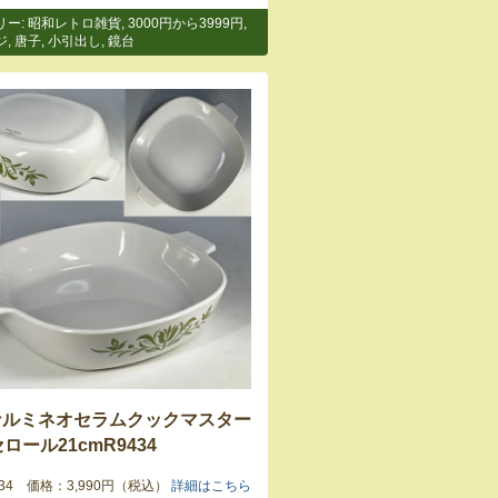
リー:
昭和レトロ雑貨
,
3000円から3999円
,
ジ
,
唐子
,
小引出し
,
鏡台
ナルミネオセラムクックマスター
ロール21cmR9434
9434 価格：3,990円（税込）
詳細はこちら