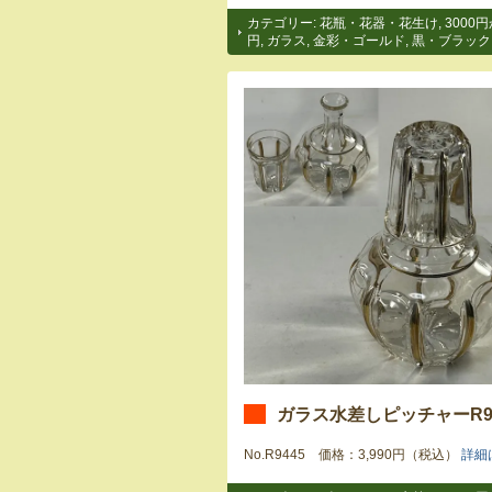
カテゴリー:
花瓶・花器・花生け
,
3000円
円
,
ガラス
,
金彩・ゴールド
,
黒・ブラック
ガラス水差しピッチャーR94
No.R9445 価格：3,990円（税込）
詳細