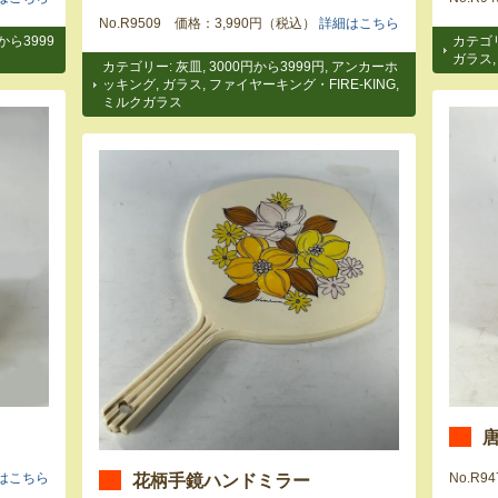
No.R9509 価格：3,990円（税込）
詳細はこちら
から3999
カテゴ
ガラス
カテゴリー:
灰皿
,
3000円から3999円
,
アンカーホ
ッキング
,
ガラス
,
ファイヤーキング・FIRE-KING
,
ミルクガラス
花柄手鏡ハンドミラー
はこちら
No.R