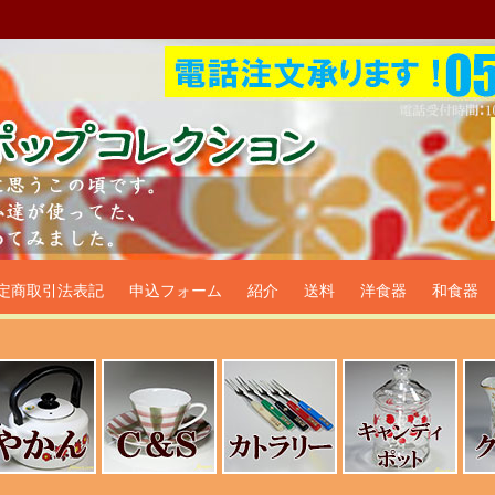
プ食器生活雑貨通販＠フリマー
定商取引法表記
申込フォーム
紹介
送料
洋食器
和食器