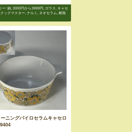
リー:
鍋
,
3000円から3999円
,
ガラス
,
キャセ
,
クックマスター
,
ナルミ
,
ネオセラム
,
耐熱
コーニングパイロセラムキャセロ
9404