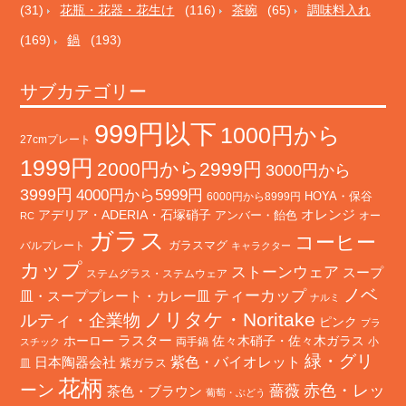
(31)
花瓶・花器・花生け
(116)
茶碗
(65)
調味料入れ
(169)
鍋
(193)
サブカテゴリー
999円以下
1000円から
27cmプレート
1999円
2000円から2999円
3000円から
3999円
4000円から5999円
HOYA・保谷
6000円から8999円
オレンジ
アデリア・ADERIA・石塚硝子
アンバー・飴色
オー
RC
ガラス
コーヒー
バルプレート
ガラスマグ
キャラクター
カップ
ストーンウェア
スープ
ステムグラス・ステムウェア
ノベ
ティーカップ
皿・スーププレート・カレー皿
ナルミ
ノリタケ・Noritake
ルティ・企業物
ピンク
プラ
ホーロー
ラスター
佐々木硝子・佐々木ガラス
両手鍋
小
スチック
緑・グリ
日本陶器会社
紫色・バイオレット
紫ガラス
皿
花柄
ーン
赤色・レッ
薔薇
茶色・ブラウン
葡萄・ぶどう