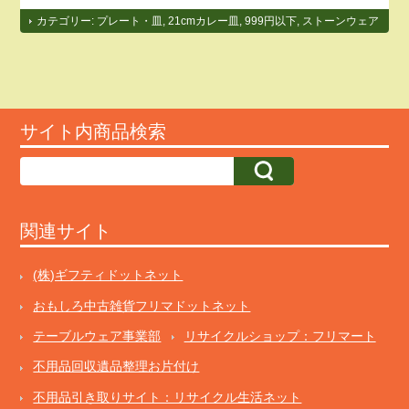
カテゴリー:
プレート・皿
,
21cmカレー皿
,
999円以下
,
ストーンウェア
サイト内商品検索
関連サイト
(株)ギフティドットネット
おもしろ中古雑貨フリマドットネット
テーブルウェア事業部
リサイクルショップ：フリマート
不用品回収遺品整理お片付け
不用品引き取りサイト：リサイクル生活ネット