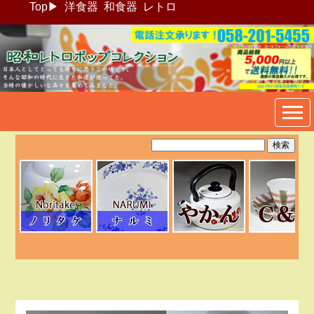
Top
▶
洋食器
和食器
レトロ
昭和レトロポップ食器生活雑
貨通販＠フリマート