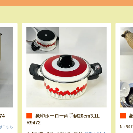
74
象印ホーロー両手鍋20cm3.1L
象
R9472
はこちら
No.R