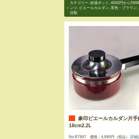
カテゴリー:
給湯ポット
,
4000円から599
ンジ
,
ピエールカルダン
,
茶色・ブラウン
,
法瓶
象印ピエールカルダン片手
18cm2.2L
No.R7897 価格：4,990円（税込）
詳細