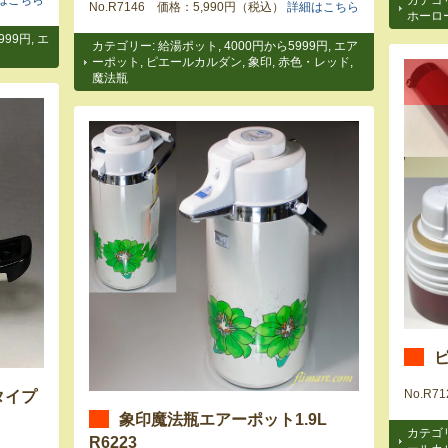
はこちら
カテゴ
No.R7146 価格：5,990円（税込）
詳細はこちら
ホーロ
999円
,
エ
カテゴリー:
給湯ポット
,
4000円から5999円
,
エア
ーポット
,
ピエールカルダン
,
象印
,
赤色・レッド
,
魔法瓶
タイプ
No.R
象印魔法瓶エアーポット1.9L
カテゴ
R6223