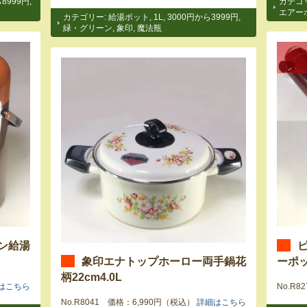
8999円
,
カテゴ
エアー
カテゴリー:
給湯ポット
,
1L
,
3000円から3999円
,
緑・グリーン
,
象印
,
魔法瓶
ン給湯
象印エナトップホーロー両手鍋花
ーポッ
柄22cm4.0L
はこちら
No.R
No.R8041 価格：6,990円（税込）
詳細はこちら