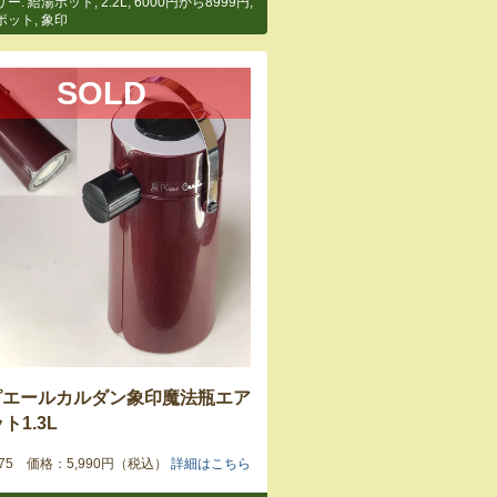
リー:
給湯ポット
,
2.2L
,
6000円から8999円
,
ポット
,
象印
SOLD
ピエールカルダン象印魔法瓶エア
ト1.3L
8275 価格：5,990円（税込）
詳細はこちら