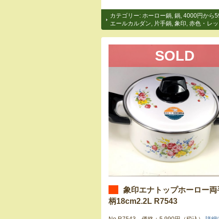
カテゴリー:
ホーロー鍋
,
鍋
,
4000円から5
エールカルダン
,
片手鍋
,
象印
,
赤色・レッ
SOLD
象印エナトップホーロー両
柄18cm2.2L R7543