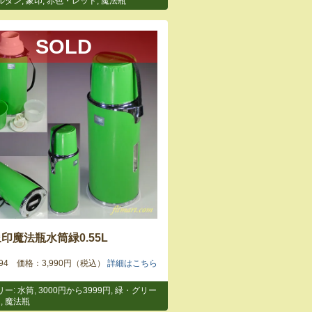
ルダン
,
象印
,
赤色・レッド
,
魔法瓶
SOLD
印魔法瓶水筒緑0.55L
5594 価格：3,990円（税込）
詳細はこちら
リー:
水筒
,
3000円から3999円
,
緑・グリー
印
,
魔法瓶