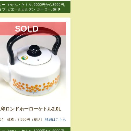
リー:
やかん・ケトル
,
6000円から8999円
,
イプ
,
ピエールカルダン
,
ホーロー
,
象印
SOLD
印ロンドホーローケトル2.0L
7554 価格：7,990円（税込）
詳細はこちら