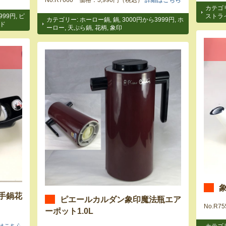
No.R7660 価格：3,990円（税込）
詳細はこちら
カテゴ
999円
,
ピ
ストラ
カテゴリー:
ホーロー鍋
,
鍋
,
3000円から3999円
,
ホ
ド
ーロー
,
天ぷら鍋
,
花柄
,
象印
象
手鍋花
ピエールカルダン象印魔法瓶エア
No.R
ーポット1.0L