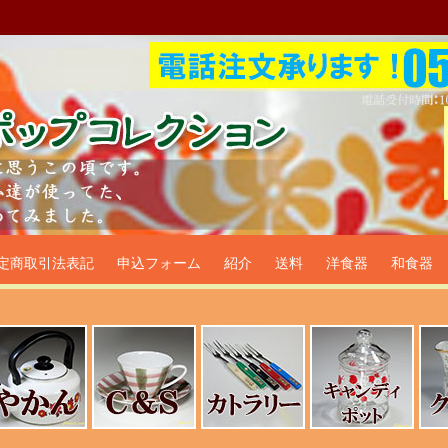
プ食器生活雑貨通販＠フリマー
定商取引法表記
申込フォーム
紹介
送料
洋食器
和食器