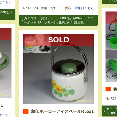
ールカ
はこちら
No.R6223 価格：7,990円（税込）
詳細はこちら
999円
,
ホ
カテゴリー:
給湯ポット
,
6000円から8999円
,
エア
ーポット
,
緑・グリーン
,
花柄
,
象印
,
魔法瓶
SOLD
象
No.R
L
カテゴ
象印ホーローアイスペールR5531
ン
,
象
はこちら