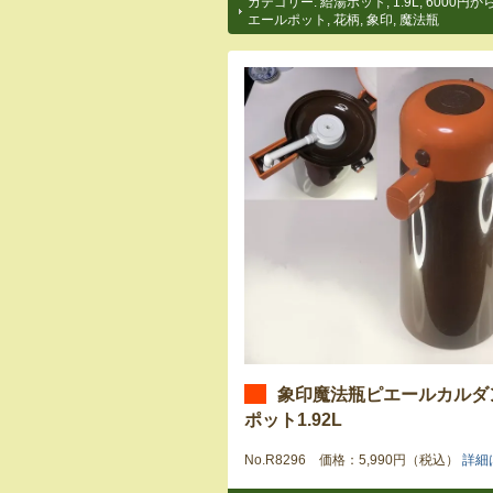
カテゴリー:
給湯ポット
,
1.9L
,
6000円から
エールポット
,
花柄
,
象印
,
魔法瓶
象印魔法瓶ピエールカルダ
ポット1.92L
No.R8296 価格：5,990円（税込）
詳細