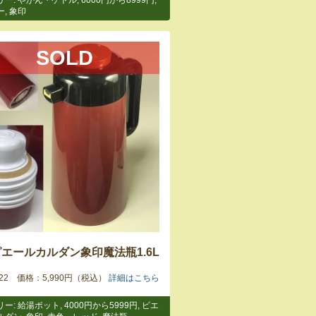
リー:
やかん・ケトル
,
6000円から8999円
,
ー
,
象印
SOLD
ピエールカルダン象印魔法瓶1.6L
7122 価格：5,990円（税込）
詳細はこちら
リー:
給湯ポット
,
4000円から5999円
,
ピエ