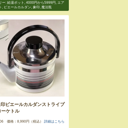
リー:
給湯ポット
,
4000円から5999円
,
エア
ト
,
ピエールカルダン
,
象印
,
魔法瓶
象印ピエールカルダンストライプ
ローケトル
8006 価格：8,990円（税込）
詳細はこちら