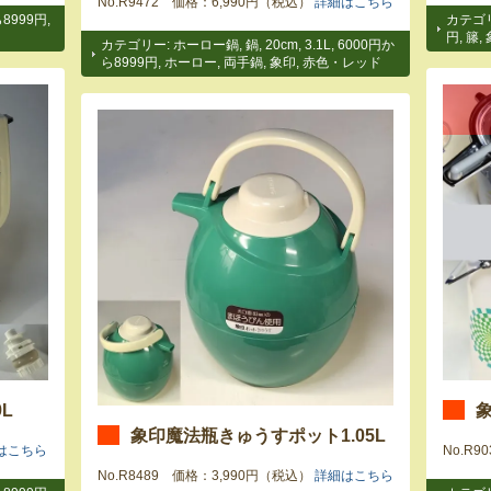
No.R9472 価格：6,990円（税込）
詳細はこちら
8999円
,
カテゴ
円
,
籐
,
カテゴリー:
ホーロー鍋
,
鍋
,
20cm
,
3.1L
,
6000円か
ら8999円
,
ホーロー
,
両手鍋
,
象印
,
赤色・レッド
L
象
象印魔法瓶きゅうすポット1.05L
はこちら
No.R
No.R8489 価格：3,990円（税込）
詳細はこちら