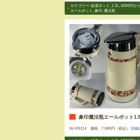
カテゴリー:
給湯ポット
,
1.3L
,
6000円から
エールポット
,
象印
,
魔法瓶
象印魔法瓶エールポット1.9
No.R9114 価格：7,990円（税込）
詳細