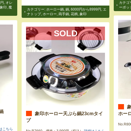
9円
,
オレ
カテゴ
象印
,
魔
ーポッ
カテゴリー:
ホーロー鍋
,
鍋
,
6000円から8999円
,
エ
ナトップ
,
ホーロー
,
両手鍋
,
花柄
,
象印
SOLD
鍋
象印ホーロー天ぷら鍋23cmタイ
ホー
プ
No.R
はこちら