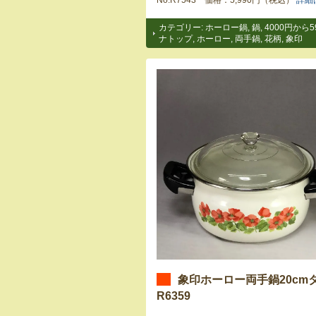
No.R7543 価格：5,990円（税込）
詳細
カテゴリー:
ホーロー鍋
,
鍋
,
4000円から5
ナトップ
,
ホーロー
,
両手鍋
,
花柄
,
象印
象印ホーロー両手鍋20cm
R6359