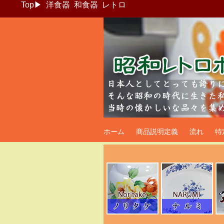
Top
▶
洋食器
和食器
レトロ
昭和レトロポッ
ホーム
商品説明定義
流れ
特