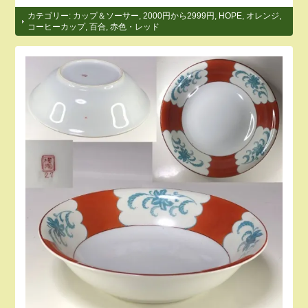
カテゴリー:
カップ＆ソーサー
,
2000円から2999円
,
HOPE
,
オレンジ
,
コーヒーカップ
,
百合
,
赤色・レッド