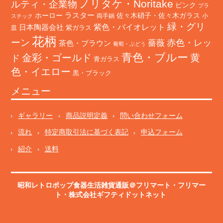
ノリタケ・Noritake
ルティ・企業物
ピンク
プラ
ホーロー
ラスター
佐々木硝子・佐々木ガラス
両手鍋
小
スチック
緑・グリ
日本陶器会社
紫色・バイオレット
紫ガラス
皿
花柄
ーン
赤色・レッ
薔薇
茶色・ブラウン
葡萄・ぶどう
青色・ブルー
金彩・ゴールド
黄
ド
青ガラス
色・イエロー
黒・ブラック
メニュー
ギャラリー
商品説明定義
問い合わせフォーム
流れ
特定商取引法に基づく表記
申込フォーム
紹介
送料
昭和レトロポップ食器生活雑貨通販＠フリマート
・
フリマー
ト
・株式会社ギフティドットネット