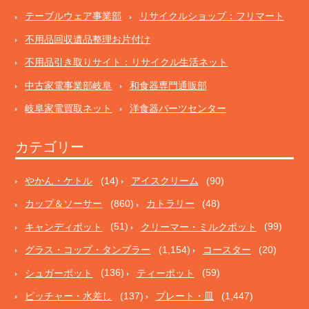
テーブルウェア事業部
リサイクルショップ：フリマート
不用品回収遺品整理お片付け
不用品引き取りサイト：リサイクル生活ネット
中古家電事業部岐阜
和食器専門通販部
岐阜家電買取ネット
洋食器パーツセンター
カテゴリー
やかん・ケトル
(14)
アイスクリーム
(90)
カップ＆ソーサー
(860)
カトラリー
(48)
キャンディポット
(51)
クリーマー・ミルクポット
(99)
グラス・コップ・タンブラー
(1,154)
コースター
(20)
シュガーポット
(136)
ティーポット
(59)
ピッチャー・水差し
(137)
プレート・皿
(1,447)