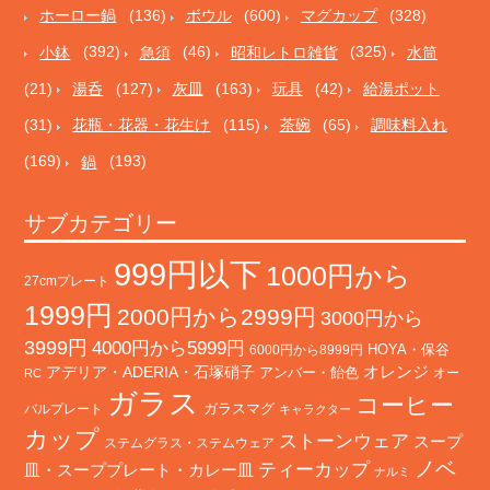
ホーロー鍋
(136)
ボウル
(600)
マグカップ
(328)
小鉢
(392)
急須
(46)
昭和レトロ雑貨
(325)
水筒
(21)
湯呑
(127)
灰皿
(163)
玩具
(42)
給湯ポット
(31)
花瓶・花器・花生け
(115)
茶碗
(65)
調味料入れ
(169)
鍋
(193)
サブカテゴリー
999円以下
1000円から
27cmプレート
1999円
2000円から2999円
3000円から
3999円
4000円から5999円
HOYA・保谷
6000円から8999円
オレンジ
アデリア・ADERIA・石塚硝子
アンバー・飴色
オー
RC
ガラス
コーヒー
バルプレート
ガラスマグ
キャラクター
カップ
ストーンウェア
スープ
ステムグラス・ステムウェア
ノベ
ティーカップ
皿・スーププレート・カレー皿
ナルミ