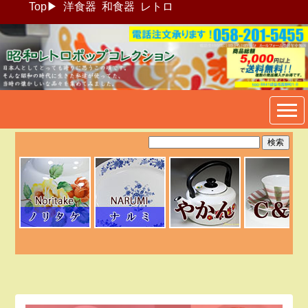
Top
▶
洋食器
和食器
レトロ
昭和レトロポップ食器生活雑
貨通販＠フリマート