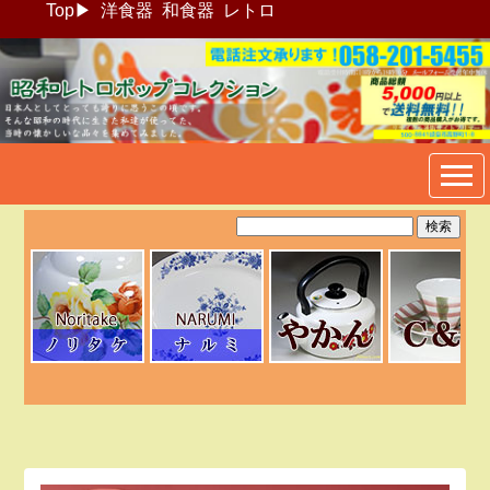
Top
▶
洋食器
和食器
レトロ
昭和レトロポップ食器生活雑
貨通販＠フリマート