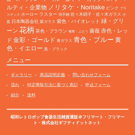
ノリタケ・Noritake
ルティ・企業物
ピンク
プラ
ホーロー
ラスター
佐々木硝子・佐々木ガラス
両手鍋
小
スチック
緑・グリ
日本陶器会社
紫色・バイオレット
紫ガラス
皿
花柄
ーン
赤色・レッ
薔薇
茶色・ブラウン
葡萄・ぶどう
青色・ブルー
金彩・ゴールド
黄
ド
青ガラス
色・イエロー
黒・ブラック
メニュー
ギャラリー
商品説明定義
問い合わせフォーム
流れ
特定商取引法に基づく表記
申込フォーム
紹介
送料
昭和レトロポップ食器生活雑貨通販＠フリマート
・
フリマー
ト
・株式会社ギフティドットネット