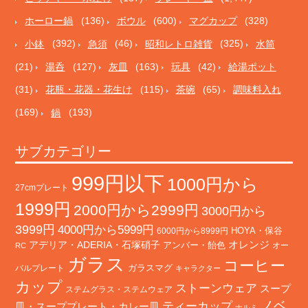
ホーロー鍋
(136)
ボウル
(600)
マグカップ
(328)
小鉢
(392)
急須
(46)
昭和レトロ雑貨
(325)
水筒
(21)
湯呑
(127)
灰皿
(163)
玩具
(42)
給湯ポット
(31)
花瓶・花器・花生け
(115)
茶碗
(65)
調味料入れ
(169)
鍋
(193)
サブカテゴリー
999円以下
1000円から
27cmプレート
1999円
2000円から2999円
3000円から
3999円
4000円から5999円
HOYA・保谷
6000円から8999円
オレンジ
アデリア・ADERIA・石塚硝子
アンバー・飴色
オー
RC
ガラス
コーヒー
バルプレート
ガラスマグ
キャラクター
カップ
ストーンウェア
スープ
ステムグラス・ステムウェア
ノベ
ティーカップ
皿・スーププレート・カレー皿
ナルミ