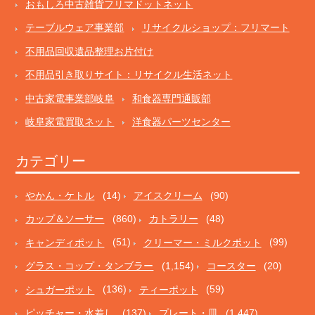
おもしろ中古雑貨フリマドットネット
テーブルウェア事業部
リサイクルショップ：フリマート
不用品回収遺品整理お片付け
不用品引き取りサイト：リサイクル生活ネット
中古家電事業部岐阜
和食器専門通販部
岐阜家電買取ネット
洋食器パーツセンター
カテゴリー
やかん・ケトル
(14)
アイスクリーム
(90)
カップ＆ソーサー
(860)
カトラリー
(48)
キャンディポット
(51)
クリーマー・ミルクポット
(99)
グラス・コップ・タンブラー
(1,154)
コースター
(20)
シュガーポット
(136)
ティーポット
(59)
ピッチャー・水差し
(137)
プレート・皿
(1,447)