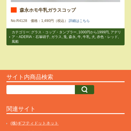
森永ホモ牛乳ガラスコップ
No.R4128 価格：1,490円（税込）
詳細はこちら
カテゴリー:
グラス・コップ・タンブラー
,
1000円から1999円
,
アデリ
ア・ADERIA・石塚硝子
,
ガラス
,
兎
,
森永
,
牛
,
牛乳
,
犬
,
赤色・レッド
,
風船
サイト内商品検索
関連サイト
(株)ギフティドットネット