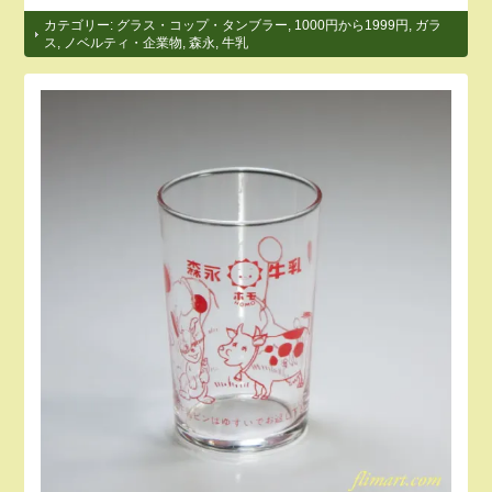
カテゴリー:
グラス・コップ・タンブラー
,
1000円から1999円
,
ガラ
ス
,
ノベルティ・企業物
,
森永
,
牛乳