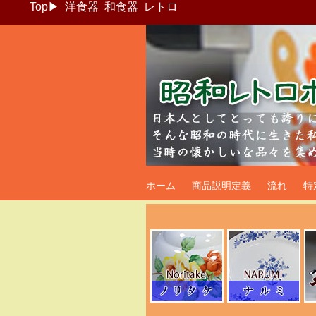
Top
▶
洋食器
和食器
レトロ
昭和レトロポッ
ホーム
商品説明定義
流れ
特