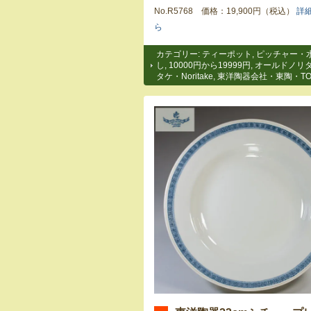
No.R5768 価格：19,900円（税込）
詳
ら
カテゴリー:
ティーポット
,
ピッチャー・
し
,
10000円から19999円
,
オールドノリ
タケ・Noritake
,
東洋陶器会社・東陶・TO