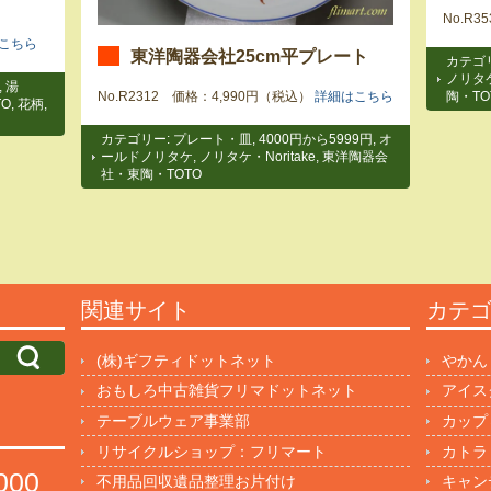
No.R
こちら
東洋陶器会社25cm平プレート
カテゴ
ノリタ
,
湯
No.R2312 価格：4,990円（税込）
詳細はこちら
陶・TO
O
,
花柄
,
カテゴリー:
プレート・皿
,
4000円から5999円
,
オ
ールドノリタケ
,
ノリタケ・Noritake
,
東洋陶器会
社・東陶・TOTO
関連サイト
カテ
(株)ギフティドットネット
やかん
おもしろ中古雑貨フリマドットネット
アイス
テーブルウェア事業部
カップ
リサイクルショップ：フリマート
カトラ
000
不用品回収遺品整理お片付け
キャン