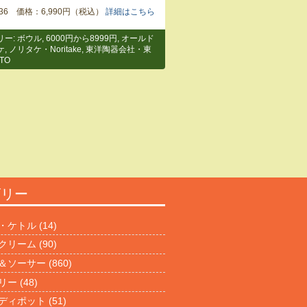
3536 価格：6,990円（税込）
詳細はこちら
リー:
ボウル
,
6000円から8999円
,
オールド
ケ
,
ノリタケ・Noritake
,
東洋陶器会社・東
TO
ゴリー
・ケトル
(14)
クリーム
(90)
＆ソーサー
(860)
リー
(48)
ディポット
(51)