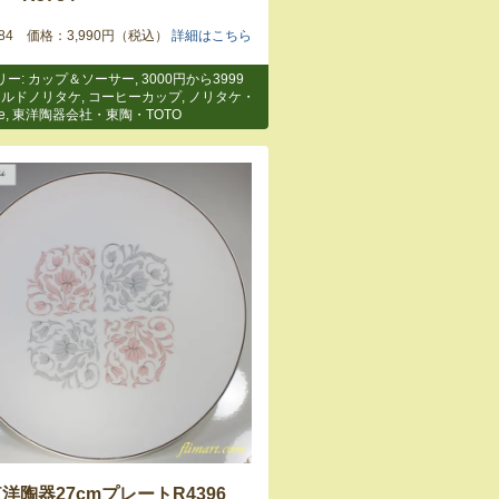
5784 価格：3,990円（税込）
詳細はこちら
リー:
カップ＆ソーサー
,
3000円から3999
ールドノリタケ
,
コーヒーカップ
,
ノリタケ・
e
,
東洋陶器会社・東陶・TOTO
洋陶器27cmプレートR4396