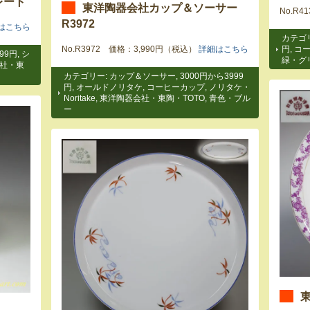
レート
東洋陶器会社カップ＆ソーサー
No.R
R3972
はこちら
カテゴ
No.R3972 価格：3,990円（税込）
詳細はこちら
円
,
コ
99円
,
シ
緑・グ
社・東
カテゴリー:
カップ＆ソーサー
,
3000円から3999
円
,
オールドノリタケ
,
コーヒーカップ
,
ノリタケ・
Noritake
,
東洋陶器会社・東陶・TOTO
,
青色・ブル
ー
東