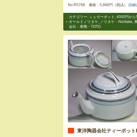
No.R5788 価格：5,990円（税込）
詳細
カテゴリー:
シュガーポット
,
4000円から
オールドノリタケ
,
ノリタケ・Noritake
,
会社・東陶・TOTO
東洋陶器会社ティーポットR