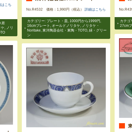
細はこち
No.R4532 価格：1,990円（税込）
詳細はこちら
No.R
カテゴリー:
プレート・皿
,
1000円から1999円
,
カテゴ
水差
16cmプレート
,
オールドノリタケ
,
ノリタケ・
27cm
タケ
,
ノリ
Noritake
,
東洋陶器会社・東陶・TOTO
,
緑・グリー
TO
ン