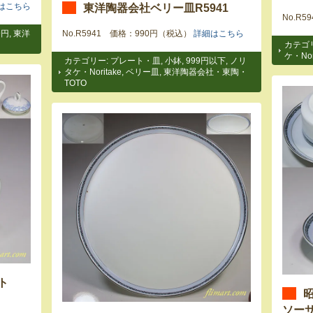
東洋陶器会社ベリー皿R5941
はこちら
No.R
9円
,
東洋
No.R5941 価格：990円（税込）
詳細はこちら
カテゴ
ケ・Nor
カテゴリー:
プレート・皿
,
小鉢
,
999円以下
,
ノリ
タケ・Noritake
,
ベリー皿
,
東洋陶器会社・東陶・
TOTO
ト
ソーサ