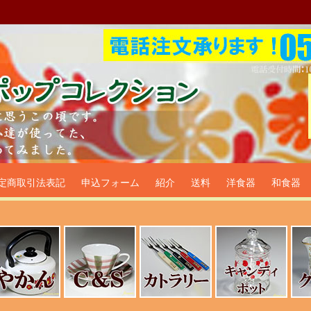
プ食器生活雑貨通販＠フリマー
定商取引法表記
申込フォーム
紹介
送料
洋食器
和食器