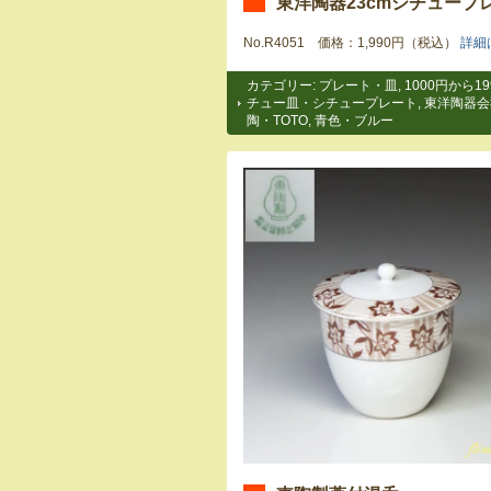
東洋陶器23cmシチュープ
No.R4051 価格：1,990円（税込）
詳細
カテゴリー:
プレート・皿
,
1000円から19
チュー皿・シチュープレート
,
東洋陶器会
陶・TOTO
,
青色・ブルー