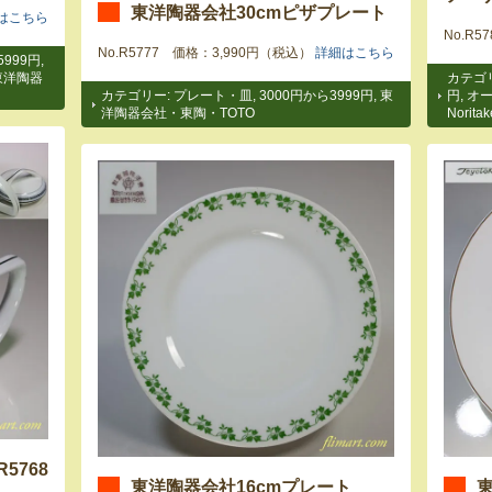
東洋陶器会社30cmピザプレート
はこちら
No.R
No.R5777 価格：3,990円（税込）
詳細はこちら
5999円
,
東洋陶器
カテゴ
カテゴリー:
プレート・皿
,
3000円から3999円
,
東
円
,
オ
洋陶器会社・東陶・TOTO
Noritak
5768
東洋陶器会社16cmプレート
東