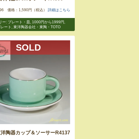
4396 価格：1,590円（税込）
詳細はこちら
リー:
プレート・皿
,
1000円から1999円
,
プレート
,
東洋陶器会社・東陶・TOTO
SOLD
東洋陶器カップ＆ソーサーR4137