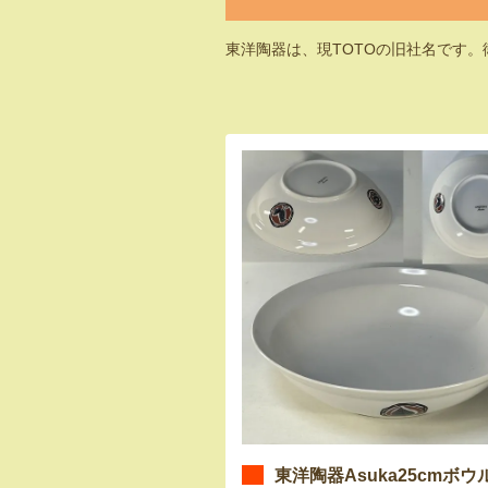
東洋陶器は、現TOTOの旧社名です
東洋陶器Asuka25cmボウ