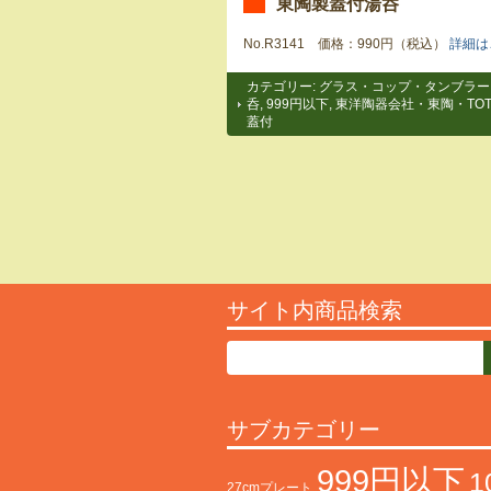
東陶製蓋付湯呑
No.R3141 価格：990円（税込）
詳細は
カテゴリー:
グラス・コップ・タンブラー
呑
,
999円以下
,
東洋陶器会社・東陶・TOT
蓋付
サイト内商品検索
サブカテゴリー
999円以下
1
27cmプレート