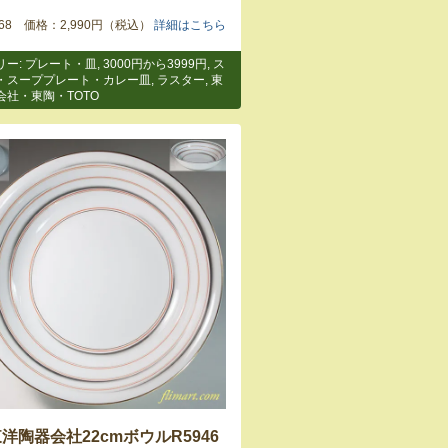
8368 価格：2,990円（税込）
詳細はこちら
リー:
プレート・皿
,
3000円から3999円
,
ス
・スーププレート・カレー皿
,
ラスター
,
東
会社・東陶・TOTO
洋陶器会社22cmボウルR5946