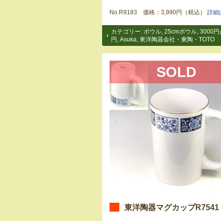
No.R9183 価格：3,990円（税込）
詳細
カテゴリー:
ボウル
,
25cmボウル
,
3000円
円
,
Asuka
,
東洋陶器会社・東陶・TOTO
SOLD
東洋陶器マグカップR7541