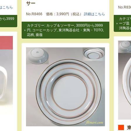
サー
はこちら
No.R
No.R8466 価格：3,990円（税込）
詳細はこちら
から3999
カテゴ
ープ皿
カテゴリー:
カップ＆ソーサー
,
3000円から3999
洋陶器
円
,
コーヒーカップ
,
東洋陶器会社・東陶・TOTO
,
花柄
,
薔薇
東