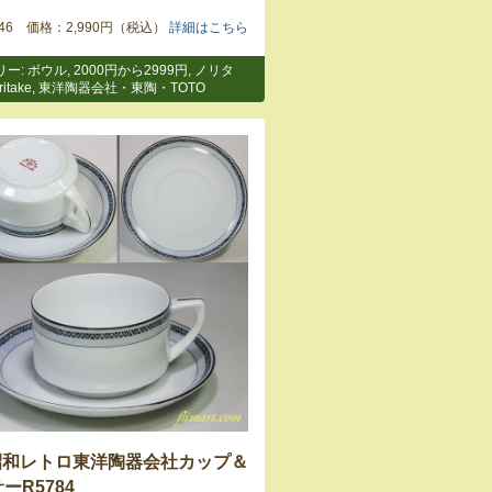
5946 価格：2,990円（税込）
詳細はこちら
リー:
ボウル
,
2000円から2999円
,
ノリタ
itake
,
東洋陶器会社・東陶・TOTO
昭和レトロ東洋陶器会社カップ＆
ーR5784