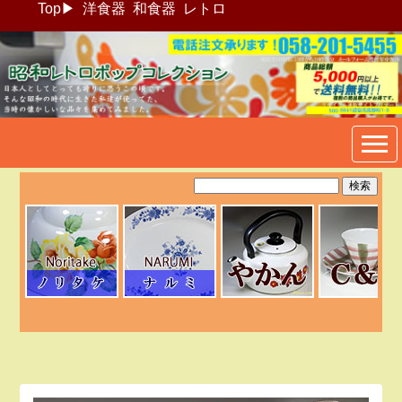
Top
▶
洋食器
和食器
レトロ
昭和レトロポップ食器生活雑
貨通販＠フリマート