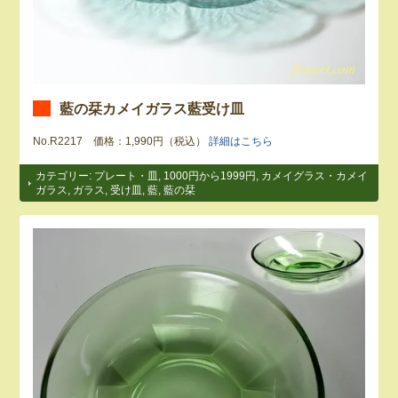
藍の栞カメイガラス藍受け皿
No.R2217 価格：1,990円（税込）
詳細はこちら
カテゴリー:
プレート・皿
,
1000円から1999円
,
カメイグラス・カメイ
ガラス
,
ガラス
,
受け皿
,
藍
,
藍の栞