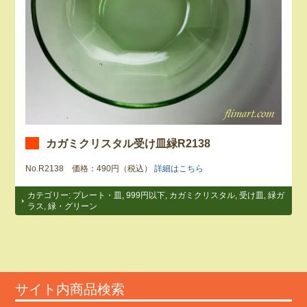
カガミクリスタル受け皿緑R2138
No.R2138 価格：490円（税込）
詳細はこちら
カテゴリー:
プレート・皿
,
999円以下
,
カガミクリスタル
,
受け皿
,
緑ガ
ラス
,
緑・グリーン
サイト内商品検索