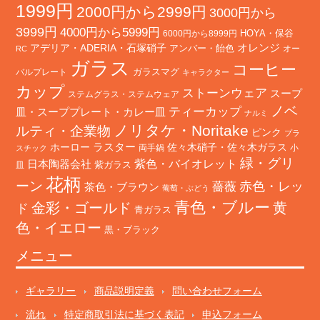
1999円
2000円から2999円
3000円から
3999円
4000円から5999円
HOYA・保谷
6000円から8999円
オレンジ
アデリア・ADERIA・石塚硝子
アンバー・飴色
オー
RC
ガラス
コーヒー
バルプレート
ガラスマグ
キャラクター
カップ
ストーンウェア
スープ
ステムグラス・ステムウェア
ノベ
ティーカップ
皿・スーププレート・カレー皿
ナルミ
ノリタケ・Noritake
ルティ・企業物
ピンク
プラ
ホーロー
ラスター
佐々木硝子・佐々木ガラス
両手鍋
小
スチック
緑・グリ
日本陶器会社
紫色・バイオレット
紫ガラス
皿
花柄
ーン
赤色・レッ
薔薇
茶色・ブラウン
葡萄・ぶどう
青色・ブルー
金彩・ゴールド
黄
ド
青ガラス
色・イエロー
黒・ブラック
メニュー
ギャラリー
商品説明定義
問い合わせフォーム
流れ
特定商取引法に基づく表記
申込フォーム