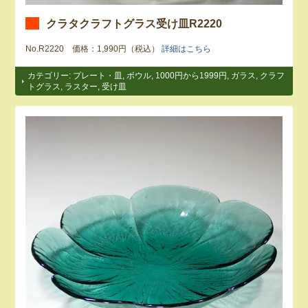
クラタクラフトグラス受け皿R2220
No.R2220 価格：1,990円（税込）
詳細はこちら
カテゴリー:
プレート・皿
,
ボウル
,
1000円から1999円
,
ガラス
,
クラフ
トグラス
,
ラスター
,
受け皿