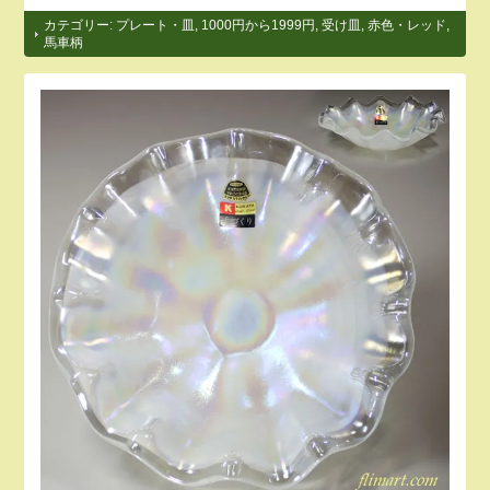
カテゴリー:
プレート・皿
,
1000円から1999円
,
受け皿
,
赤色・レッド
,
馬車柄