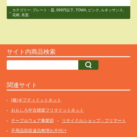
カテゴリー:
プレート・皿
,
999円以下
,
TOWA
,
ピンク
,
ルネッサンス
,
花柄
,
長皿
サイト内商品検索
関連サイト
(株)ギフティドットネット
おもしろ中古雑貨フリマドットネット
テーブルウェア事業部
リサイクルショップ：フリマート
不用品回収遺品整理お片付け