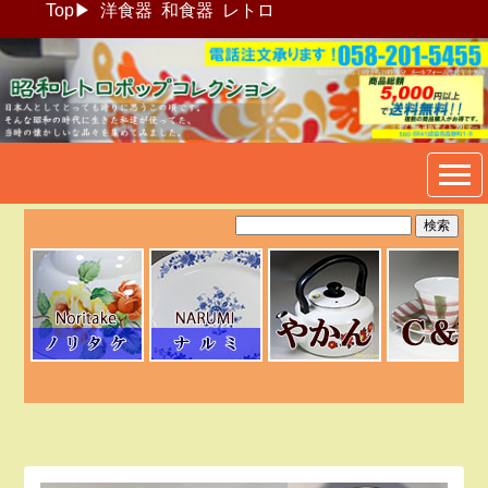
Top
▶
洋食器
和食器
レトロ
昭和レトロポップ食器生活雑
貨通販＠フリマート