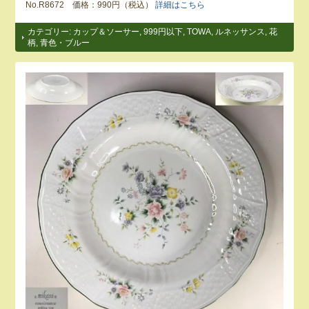
No.R8672 価格：990円（税込）
詳細はこちら
カテゴリー:
カップ＆ソーサー
,
999円以下
,
TOWA
,
ルネッサンス
,
花
柄
,
青色・ブルー