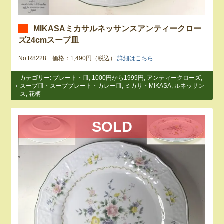
MIKASAミカサルネッサンスアンティークロー
ズ24cmスープ皿
No.R8228 価格：1,490円（税込）
詳細はこちら
カテゴリー:
プレート・皿
,
1000円から1999円
,
アンティークローズ
,
スープ皿・スーププレート・カレー皿
,
ミカサ・MIKASA
,
ルネッサン
ス
,
花柄
SOLD