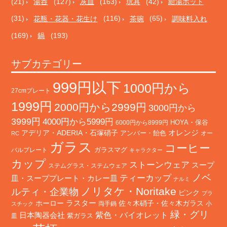
(21)
湯呑
(127)
灰皿
(163)
玩具
(42)
給湯ポット
(31)
花瓶・花器・花生け
(116)
茶碗
(65)
調味料入れ
(169)
鍋
(193)
サブカテゴリー
999円以下
1000円から
27cmプレート
1999円
2000円から2999円
3000円から
3999円
4000円から5999円
HOYA・保谷
6000円から8999円
オレンジ
アデリア・ADERIA・石塚硝子
アンバー・飴色
オー
RC
ガラス
コーヒー
バルプレート
ガラスマグ
キャラクター
カップ
ストーンウェア
スープ
ステムグラス・ステムウェア
ノベ
ティーカップ
皿・スーププレート・カレー皿
ナルミ
ノリタケ・Noritake
ルティ・企業物
ピンク
プラ
ホーロー
ラスター
佐々木硝子・佐々木ガラス
両手鍋
小
スチック
緑・グリ
日本陶器会社
紫色・バイオレット
紫ガラス
皿