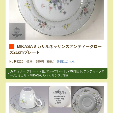
MIKASAミカサルネッサンスアンティークロー
ズ21cmプレート
No.R8226 価格：990円（税込）
詳細はこちら
カテゴリー:
プレート・皿
,
21cmプレート
,
999円以下
,
アンティークロ
ーズ
,
ミカサ・MIKASA
,
ルネッサンス
,
花柄