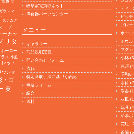
オ
・飴色
岐阜家電買取ネット
ティー
ガラスマ
洋食器パーツセンター
ピッチ
プ
ステムグ
プレー
スープ
メニュー
ホーロ
ィーカッ
ノリタ
ボウル
ギャラリー
マグカ
ホーロー
商品説明定義
ガラス
小皿
小鉢
(3
問い合わせフォーム
オレット
急須
(4
流れ
ラウン
葡
昭和レ
特定商取引法に基づく表記
彩・ゴ
水筒
(2
申込フォーム
ー
黄
湯呑
(1
紹介
灰皿
(1
送料
玩具
(4
給湯ポ
花瓶・
茶碗
(6