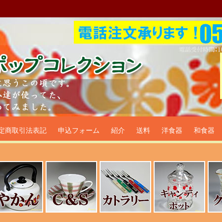
プ食器生活雑貨通販＠フリマー
定商取引法表記
申込フォーム
紹介
送料
洋食器
和食器