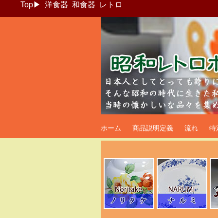
Top
▶
洋食器
和食器
レトロ
昭和レトロポッ
ホーム
商品説明定義
流れ
特