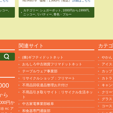
こちら
No.R6079 価格：1,990円（税込）
詳細はこちら
ッコー
,
カテゴリー:
シュガーポット
,
1000円から1999円
,
ニッコー
,
リバティー
,
青色・ブルー
関連サイト
カテ
(株)ギフティドットネット
やかん
おもしろ中古雑貨フリマドットネット
アイス
テーブルウェア事業部
カップ
リサイクルショップ：フリマート
カトラ
000
不用品回収遺品整理お片付け
キャン
不用品引き取りサイト：リサイクル生活ネッ
クリー
円から
ト
グラス
000円か
中古家電事業部岐阜
コース
保谷
ア
RC
和食器専門通販部
シュガ