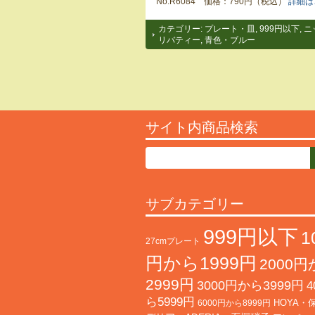
No.R6084 価格：790円（税込）
詳細は
カテゴリー:
プレート・皿
,
999円以下
,
ニ
リバティー
,
青色・ブルー
サイト内商品検索
サブカテゴリー
999円以下
1
27cmプレート
円から1999円
2000
2999円
3000円から3999円
4
ら5999円
HOYA・
6000円から8999円