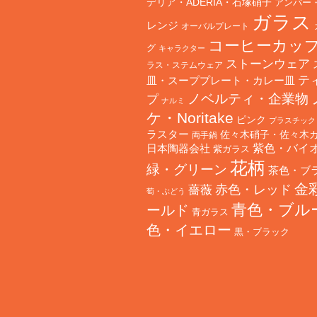
デリア・ADERIA・石塚硝子
アンバー
ガラス
レンジ
オーバルプレート
コーヒーカッ
グ
キャラクター
ストーンウェア
ラス・ステムウェア
テ
皿・スーププレート・カレー皿
ノベルティ・企業物
プ
ナルミ
ケ・Noritake
ピンク
プラスチック
ラスター
佐々木硝子・佐々木
両手鍋
日本陶器会社
紫色・バイ
紫ガラス
花柄
緑・グリーン
茶色・ブ
金
赤色・レッド
薔薇
萄・ぶどう
青色・ブル
ールド
青ガラス
色・イエロー
黒・ブラック