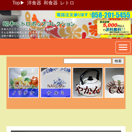
Top
▶
洋食器
和食器
レトロ
昭和レトロポップ食器生活雑
貨通販＠フリマート