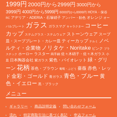
1999円
2000円から2999円
3000円から
3999円
4000円から5999円
HOYA・保谷
6000円から8999円
オレンジ
アデリア・ADERIA・石塚硝子
アンバー・飴色
オー
RC
ガラス
コーヒー
バルプレート
ガラスマグ
キャラクター
カップ
ストーンウェア
スープ
ステムグラス・ステムウェア
ノベ
ティーカップ
皿・スーププレート・カレー皿
ナルミ
ノリタケ・Noritake
ルティ・企業物
ピンク
プラ
ホーロー
ラスター
佐々木硝子・佐々木ガラス
両手鍋
小
スチック
緑・グリ
日本陶器会社
紫色・バイオレット
紫ガラス
皿
花柄
ーン
赤色・レッ
薔薇
茶色・ブラウン
葡萄・ぶどう
青色・ブルー
金彩・ゴールド
黄
ド
青ガラス
色・イエロー
黒・ブラック
メニュー
ギャラリー
商品説明定義
問い合わせフォーム
流れ
特定商取引法に基づく表記
申込フォーム