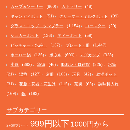
カップ＆ソーサー
(860)
カトラリー
(48)
キャンディポット
(51)
クリーマー・ミルクポット
(99)
グラス・コップ・タンブラー
(1,154)
コースター
(20)
シュガーポット
(136)
ティーポット
(59)
ピッチャー・水差し
(137)
プレート・皿
(1,447)
ホーロー鍋
(136)
ボウル
(600)
マグカップ
(328)
小鉢
(392)
急須
(46)
昭和レトロ雑貨
(325)
水筒
(21)
湯呑
(127)
灰皿
(163)
玩具
(42)
給湯ポット
(31)
花瓶・花器・花生け
(115)
茶碗
(65)
調味料入れ
(169)
鍋
(193)
サブカテゴリー
999円以下
1000円から
27cmプレート