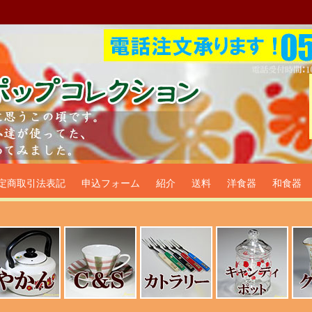
プ食器生活雑貨通販＠フリマー
定商取引法表記
申込フォーム
紹介
送料
洋食器
和食器