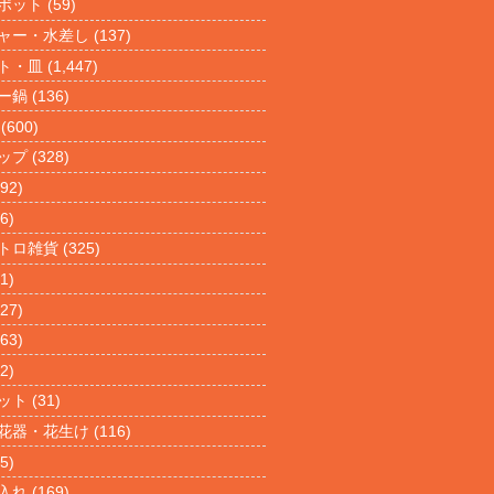
ポット
(59)
ャー・水差し
(137)
ト・皿
(1,447)
ー鍋
(136)
(600)
ップ
(328)
92)
6)
トロ雑貨
(325)
1)
27)
63)
2)
ット
(31)
花器・花生け
(116)
5)
入れ
(169)