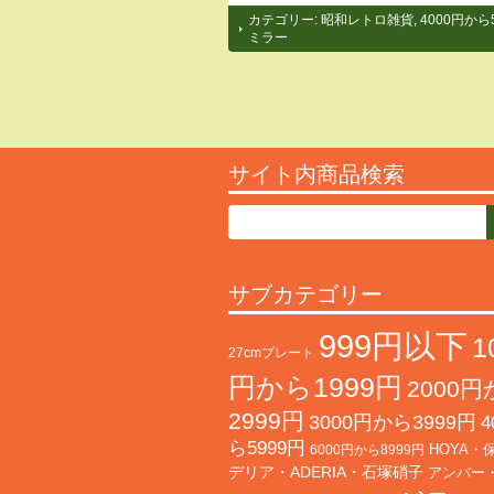
カテゴリー:
昭和レトロ雑貨
,
4000円から
ミラー
サイト内商品検索
サブカテゴリー
999円以下
1
27cmプレート
円から1999円
2000
2999円
3000円から3999円
4
ら5999円
HOYA・
6000円から8999円
デリア・ADERIA・石塚硝子
アンバー