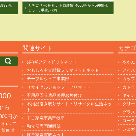
5999円
,
カテゴリー:
昭和レトロ雑貨
,
4000円から5999円
,
ミラー
,
手鏡
,
花柄
関連サイト
カテ
(株)ギフティドットネット
やかん
おもしろ中古雑貨フリマドットネット
アイス
テーブルウェア事業部
カップ
リサイクルショップ：フリマート
カトラ
000
不用品回収遺品整理お片付け
キャン
不用品引き取りサイト：リサイクル生活ネッ
クリー
円から
ト
グラス
000円か
中古家電事業部岐阜
コース
保谷
ア
RC
和食器専門通販部
シュガ
オ
・飴色
岐阜家電買取ネット