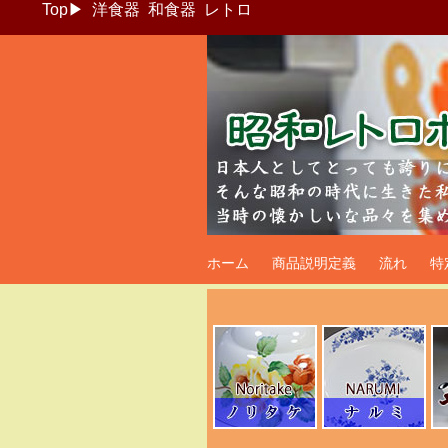
Top
▶
洋食器
和食器
レトロ
昭和レトロポッ
ホーム
商品説明定義
流れ
特