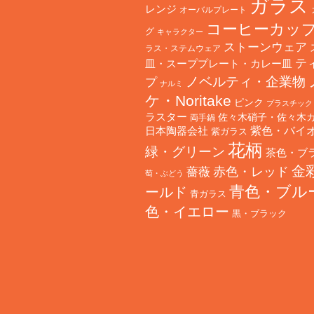
ガラス
レンジ
オーバルプレート
コーヒーカッ
グ
キャラクター
ストーンウェア
ラス・ステムウェア
テ
皿・スーププレート・カレー皿
ノベルティ・企業物
プ
ナルミ
ケ・Noritake
ピンク
プラスチック
ラスター
佐々木硝子・佐々木
両手鍋
日本陶器会社
紫色・バイ
紫ガラス
花柄
緑・グリーン
茶色・ブ
金
赤色・レッド
薔薇
萄・ぶどう
青色・ブル
ールド
青ガラス
色・イエロー
黒・ブラック