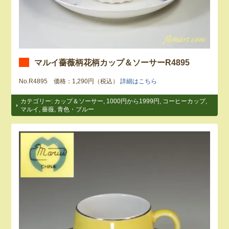
マルイ薔薇柄花柄カップ＆ソーサーR4895
No.R4895 価格：1,290円（税込）
詳細はこちら
カテゴリー:
カップ＆ソーサー
,
1000円から1999円
,
コーヒーカップ
,
マルイ
,
薔薇
,
青色・ブルー