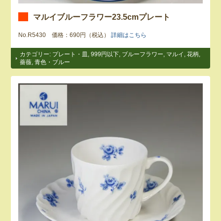
マルイブルーフラワー23.5cmプレート
No.R5430 価格：690円（税込）
詳細はこちら
カテゴリー:
プレート・皿
,
999円以下
,
ブルーフラワー
,
マルイ
,
花柄
,
薔薇
,
青色・ブルー