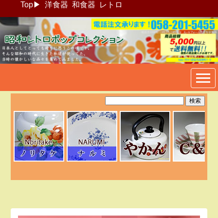
Top
▶
洋食器
和食器
レトロ
昭和レトロポップ食器生活雑
貨通販＠フリマート