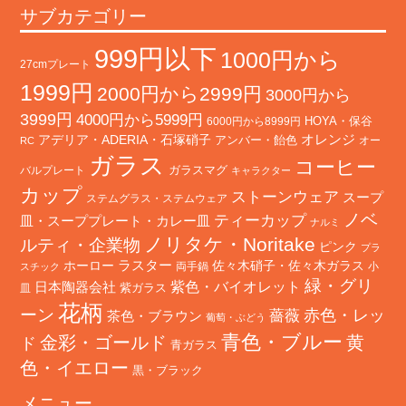
サブカテゴリー
999円以下
1000円から
27cmプレート
1999円
2000円から2999円
3000円から
3999円
4000円から5999円
HOYA・保谷
6000円から8999円
オレンジ
アデリア・ADERIA・石塚硝子
アンバー・飴色
オー
RC
ガラス
コーヒー
バルプレート
ガラスマグ
キャラクター
カップ
ストーンウェア
スープ
ステムグラス・ステムウェア
ノベ
ティーカップ
皿・スーププレート・カレー皿
ナルミ
ノリタケ・Noritake
ルティ・企業物
ピンク
プラ
ホーロー
ラスター
佐々木硝子・佐々木ガラス
両手鍋
小
スチック
緑・グリ
日本陶器会社
紫色・バイオレット
紫ガラス
皿
花柄
ーン
赤色・レッ
薔薇
茶色・ブラウン
葡萄・ぶどう
青色・ブルー
金彩・ゴールド
黄
ド
青ガラス
色・イエロー
黒・ブラック
メニュー