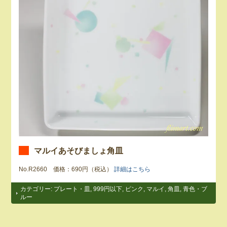
マルイあそびましょ角皿
No.R2660 価格：690円（税込）
詳細はこちら
カテゴリー:
プレート・皿
,
999円以下
,
ピンク
,
マルイ
,
角皿
,
青色・ブ
ルー