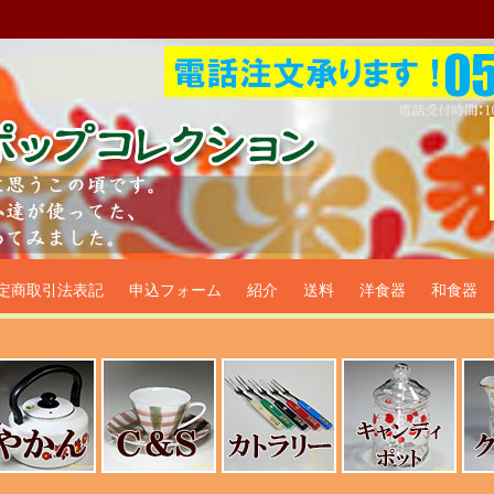
プ食器生活雑貨通販＠フリマー
定商取引法表記
申込フォーム
紹介
送料
洋食器
和食器