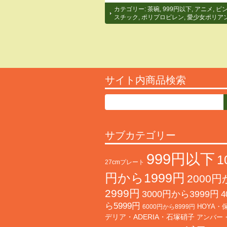
カテゴリー:
茶碗
,
999円以下
,
アニメ
,
ピ
スチック
,
ポリプロピレン
,
愛少女ポリア
サイト内商品検索
サブカテゴリー
999円以下
1
27cmプレート
円から1999円
2000
2999円
3000円から3999円
4
ら5999円
HOYA・
6000円から8999円
デリア・ADERIA・石塚硝子
アンバー