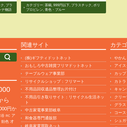
ンク
,
プラ
カテゴリー:
茶碗
,
999円以下
,
プラスチック
,
ポリ
ンナ物語
プロピレン
,
青色・ブルー
関連サイト
カテ
(株)ギフティドットネット
やかん
おもしろ中古雑貨フリマドットネット
アイス
テーブルウェア事業部
カップ
リサイクルショップ：フリマート
カトラ
000
不用品回収遺品整理お片付け
キャン
不用品引き取りサイト：リサイクル生活ネッ
クリー
円から
ト
グラス
000円か
中古家電事業部岐阜
コース
保谷
ア
RC
和食器専門通販部
シュガ
オ
・飴色
岐阜家電買取ネット