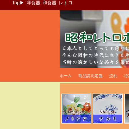
Top
▶
洋食器
和食器
レトロ
昭和レトロポッ
ホーム
商品説明定義
流れ
特