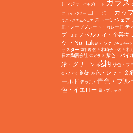
ガラス
レンジ
オーバルプレート
コーヒーカッ
グ
キャラクター
ストーンウェア
ラス・ステムウェア
テ
皿・スーププレート・カレー皿
ノベルティ・企業物
プ
ナルミ
ケ・Noritake
ピンク
プラスチック
ラスター
佐々木硝子・佐々木
両手鍋
日本陶器会社
紫色・バイ
紫ガラス
花柄
緑・グリーン
茶色・ブ
金
赤色・レッド
薔薇
萄・ぶどう
青色・ブル
ールド
青ガラス
色・イエロー
黒・ブラック