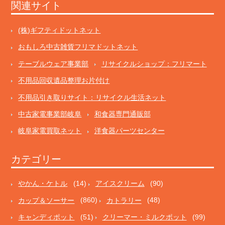
関連サイト
(株)ギフティドットネット
おもしろ中古雑貨フリマドットネット
テーブルウェア事業部
リサイクルショップ：フリマート
不用品回収遺品整理お片付け
不用品引き取りサイト：リサイクル生活ネット
中古家電事業部岐阜
和食器専門通販部
岐阜家電買取ネット
洋食器パーツセンター
カテゴリー
やかん・ケトル
(14)
アイスクリーム
(90)
カップ＆ソーサー
(860)
カトラリー
(48)
キャンディポット
(51)
クリーマー・ミルクポット
(99)