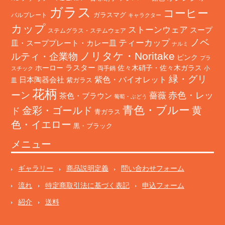
ガラス
コーヒー
バルプレート
ガラスマグ
キャラクター
カップ
ストーンウェア
スープ
ステムグラス・ステムウェア
ノベ
ティーカップ
皿・スーププレート・カレー皿
ナルミ
ノリタケ・Noritake
ルティ・企業物
ピンク
プラ
ホーロー
ラスター
佐々木硝子・佐々木ガラス
両手鍋
小
スチック
緑・グリ
日本陶器会社
紫色・バイオレット
紫ガラス
皿
花柄
ーン
赤色・レッ
薔薇
茶色・ブラウン
葡萄・ぶどう
青色・ブルー
金彩・ゴールド
黄
ド
青ガラス
色・イエロー
黒・ブラック
メニュー
ギャラリー
商品説明定義
問い合わせフォーム
流れ
特定商取引法に基づく表記
申込フォーム
紹介
送料