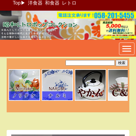
Top
▶
洋食器
和食器
レトロ
昭和レトロポップ食器生活雑
貨通販＠フリマート