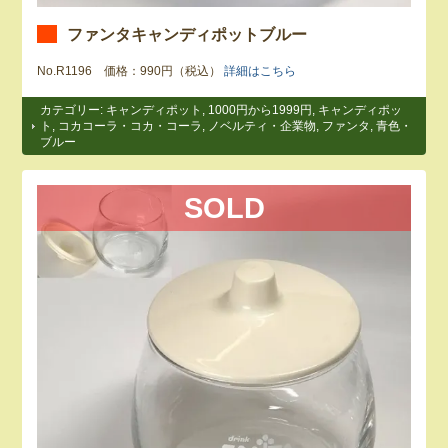
ファンタキャンディポットブルー
No.R1196 価格：990円（税込）
詳細はこちら
カテゴリー:
キャンディポット
,
1000円から1999円
,
キャンディポッ
ト
,
コカコーラ・コカ・コーラ
,
ノベルティ・企業物
,
ファンタ
,
青色・
ブルー
SOLD