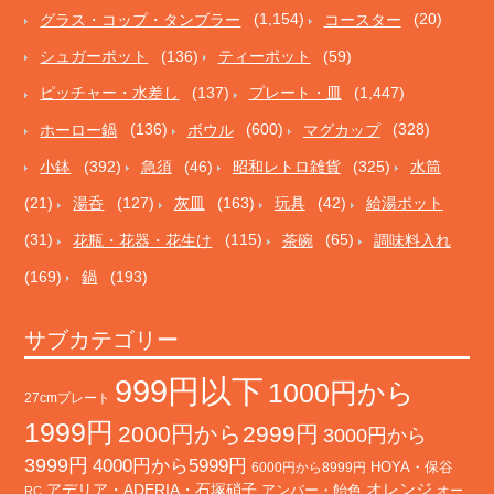
グラス・コップ・タンブラー
(1,154)
コースター
(20)
シュガーポット
(136)
ティーポット
(59)
ピッチャー・水差し
(137)
プレート・皿
(1,447)
ホーロー鍋
(136)
ボウル
(600)
マグカップ
(328)
小鉢
(392)
急須
(46)
昭和レトロ雑貨
(325)
水筒
(21)
湯呑
(127)
灰皿
(163)
玩具
(42)
給湯ポット
(31)
花瓶・花器・花生け
(115)
茶碗
(65)
調味料入れ
(169)
鍋
(193)
サブカテゴリー
999円以下
1000円から
27cmプレート
1999円
2000円から2999円
3000円から
3999円
4000円から5999円
HOYA・保谷
6000円から8999円
オレンジ
アデリア・ADERIA・石塚硝子
アンバー・飴色
オー
RC