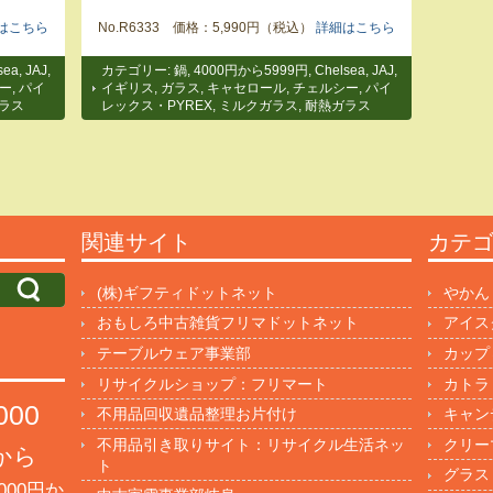
はこちら
No.R6333 価格：5,990円（税込）
詳細はこちら
sea
,
JAJ
,
カテゴリー:
鍋
,
4000円から5999円
,
Chelsea
,
JAJ
,
ー
,
パイ
イギリス
,
ガラス
,
キャセロール
,
チェルシー
,
パイ
ラス
レックス・PYREX
,
ミルクガラス
,
耐熱ガラス
関連サイト
カテ
(株)ギフティドットネット
やかん
おもしろ中古雑貨フリマドットネット
アイス
テーブルウェア事業部
カップ
リサイクルショップ：フリマート
カトラ
000
不用品回収遺品整理お片付け
キャン
不用品引き取りサイト：リサイクル生活ネッ
クリー
円から
ト
グラス
000円か