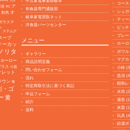
中古家電事業部岐阜
コース
保谷
ア
RC
和食器専門通販部
シュガ
オ
・飴色
岐阜家電買取ネット
ティー
ガラスマ
洋食器パーツセンター
ピッチ
プ
ステムグ
プレー
スープ
メニュー
ホーロ
ィーカッ
ノリタ
ボウル
ギャラリー
マグカ
ホーロー
商品説明定義
ガラス
小皿
小鉢
(3
問い合わせフォーム
オレット
急須
(4
流れ
ラウン
葡
昭和レ
特定商取引法に基づく表記
彩・ゴ
水筒
(2
申込フォーム
ー
黄
湯呑
(1
紹介
灰皿
(1
送料
玩具
(4
給湯ポ