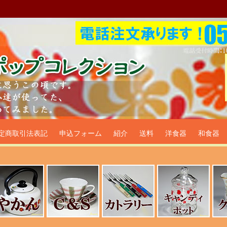
プ食器生活雑貨通販＠フリマー
定商取引法表記
申込フォーム
紹介
送料
洋食器
和食器