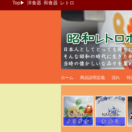
Top
▶
洋食器
和食器
レトロ
昭和レトロポッ
ホーム
商品説明定義
流れ
特