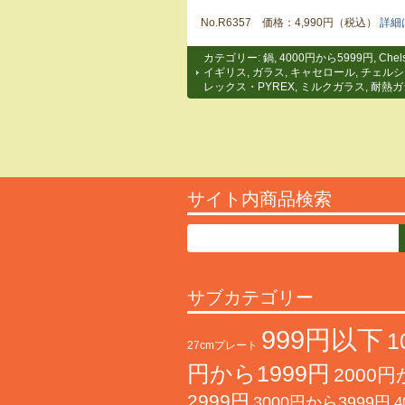
No.R6357 価格：4,990円（税込）
詳細
カテゴリー:
鍋
,
4000円から5999円
,
Chel
イギリス
,
ガラス
,
キャセロール
,
チェルシ
レックス・PYREX
,
ミルクガラス
,
耐熱ガ
サイト内商品検索
サブカテゴリー
999円以下
1
27cmプレート
円から1999円
2000
2999円
3000円から3999円
4