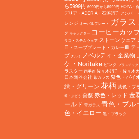
ら5999円
HOYA・
6000円から8999円
デリア・ADERIA・石塚硝子
アンバー
ガラス
レンジ
オーバルプレート
コーヒーカッ
グ
キャラクター
ストーンウェア
ラス・ステムウェア
テ
皿・スーププレート・カレー皿
ノベルティ・企業物
プ
ナルミ
ケ・Noritake
ピンク
プラスチック
ラスター
佐々木硝子・佐々木
両手鍋
日本陶器会社
紫色・バイ
紫ガラス
花柄
緑・グリーン
茶色・ブ
金
赤色・レッド
薔薇
萄・ぶどう
青色・ブル
ールド
青ガラス
色・イエロー
黒・ブラック