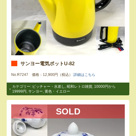
サンヨー電気ポットU-82
No.R7247 価格：12,900円（税込）
詳細はこちら
カテゴリー:
ピッチャー・水差し
,
昭和レトロ雑貨
,
10000円から
19999円
,
サンヨー
,
黄色・イエロー
SOLD