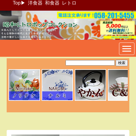
Top
▶
洋食器
和食器
レトロ
昭和レトロポップ食器生活雑
貨通販＠フリマート