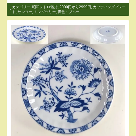
カテゴリー:
昭和レトロ雑貨
,
2000円から2999円
,
カッティングプレー
ト
,
サンヨー
,
ミングツリー
,
青色・ブルー