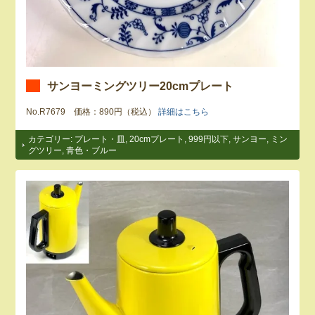
サンヨーミングツリー20cmプレート
No.R7679 価格：890円（税込）
詳細はこちら
カテゴリー:
プレート・皿
,
20cmプレート
,
999円以下
,
サンヨー
,
ミン
グツリー
,
青色・ブルー