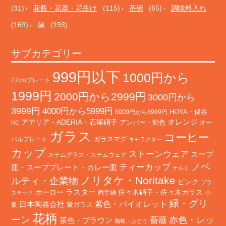
(31)
花瓶・花器・花生け
(115)
茶碗
(65)
調味料入れ
(169)
鍋
(193)
サブカテゴリー
999円以下
1000円から
27cmプレート
1999円
2000円から2999円
3000円から
3999円
4000円から5999円
HOYA・保谷
6000円から8999円
オレンジ
アデリア・ADERIA・石塚硝子
アンバー・飴色
オー
RC
ガラス
コーヒー
バルプレート
ガラスマグ
キャラクター
カップ
ストーンウェア
スープ
ステムグラス・ステムウェア
ノベ
ティーカップ
皿・スーププレート・カレー皿
ナルミ
ノリタケ・Noritake
ルティ・企業物
ピンク
プラ
ホーロー
ラスター
佐々木硝子・佐々木ガラス
両手鍋
小
スチック
緑・グリ
日本陶器会社
紫色・バイオレット
紫ガラス
皿
花柄
ーン
赤色・レッ
薔薇
茶色・ブラウン
葡萄・ぶどう