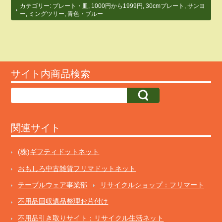
カテゴリー:
プレート・皿
,
1000円から1999円
,
30cmプレート
,
サンヨ
ー
,
ミングツリー
,
青色・ブルー
サイト内商品検索
関連サイト
(株)ギフティドットネット
おもしろ中古雑貨フリマドットネット
テーブルウェア事業部
リサイクルショップ：フリマート
不用品回収遺品整理お片付け
不用品引き取りサイト：リサイクル生活ネット