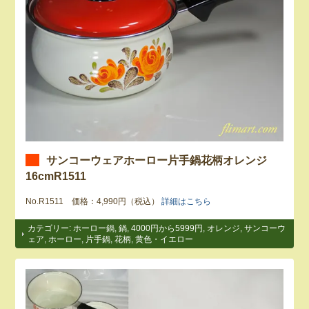
サンコーウェアホーロー片手鍋花柄オレンジ
16cmR1511
No.R1511 価格：4,990円（税込）
詳細はこちら
カテゴリー:
ホーロー鍋
,
鍋
,
4000円から5999円
,
オレンジ
,
サンコーウ
ェア
,
ホーロー
,
片手鍋
,
花柄
,
黄色・イエロー