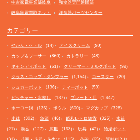
中古家電事業部岐阜
和食器専門通販部
岐阜家電買取ネット
洋食器パーツセンター
カテゴリー
やかん・ケトル
(14)
アイスクリーム
(90)
カップ＆ソーサー
(860)
カトラリー
(48)
キャンディポット
(51)
クリーマー・ミルクポット
(99)
グラス・コップ・タンブラー
(1,154)
コースター
(20)
シュガーポット
(136)
ティーポット
(59)
ピッチャー・水差し
(137)
プレート・皿
(1,447)
ホーロー鍋
(136)
ボウル
(600)
マグカップ
(328)
小鉢
(392)
急須
(46)
昭和レトロ雑貨
(325)
水筒
(21)
湯呑
(127)
灰皿
(163)
玩具
(42)
給湯ポット
(31)
花瓶・花器・花生け
(115)
茶碗
(65)
調味料入れ