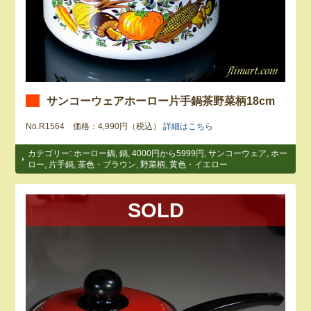
サンコーウェアホーロー片手鍋茶野菜柄18cm
No.R1564 価格：4,990円（税込）
詳細はこちら
カテゴリー:
ホーロー鍋
,
鍋
,
4000円から5999円
,
サンコーウェア
,
ホー
ロー
,
片手鍋
,
茶色・ブラウン
,
野菜柄
,
黄色・イエロー
SOLD