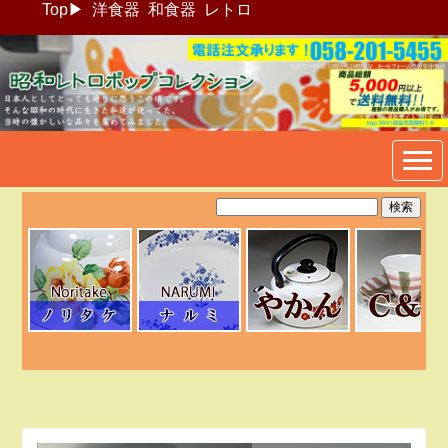
Top
▶
洋食器
和食器
レトロ
昭和レトロポップ食器生活雑
貨通販＠フリマート