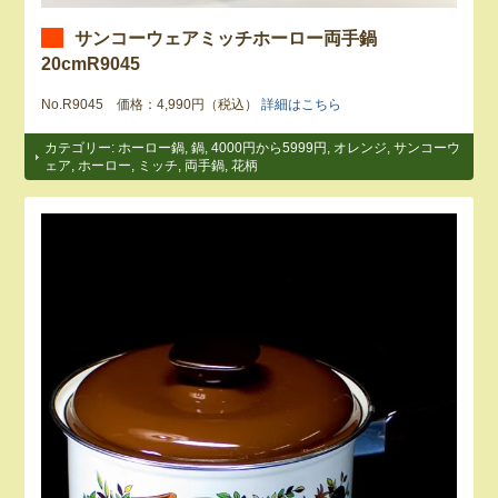
サンコーウェアミッチホーロー両手鍋
20cmR9045
No.R9045 価格：4,990円（税込）
詳細はこちら
カテゴリー:
ホーロー鍋
,
鍋
,
4000円から5999円
,
オレンジ
,
サンコーウ
ェア
,
ホーロー
,
ミッチ
,
両手鍋
,
花柄