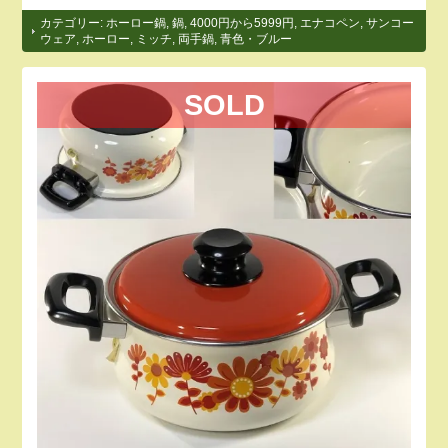
カテゴリー:
ホーロー鍋
,
鍋
,
4000円から5999円
,
エナコペン
,
サンコー
ウェア
,
ホーロー
,
ミッチ
,
両手鍋
,
青色・ブルー
SOLD