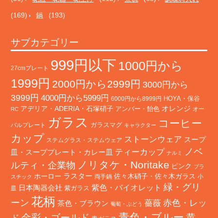
(169)
鍋
(193)
サブカテゴリー
999円以下
1000円から
27cmプレート
1999円
2000円から2999円
3000円から
3999円
4000円から5999円
HOYA・保谷
6000円から8999円
オレンジ
アデリア・ADERIA・石塚硝子
アンバー・飴色
オー
RC
ガラス
コーヒー
バルプレート
ガラスマグ
キャラクター
カップ
ストーンウェア
スープ
ステムグラス・ステムウェア
ノベ
ティーカップ
皿・スーププレート・カレー皿
ナルミ
ノリタケ・Noritake
ルティ・企業物
ピンク
プラ
ホーロー
ラスター
佐々木硝子・佐々木ガラス
両手鍋
小
スチック
緑・グリ
日本陶器会社
紫色・バイオレット
紫ガラス
皿
花柄
ーン
赤色・レッ
薔薇
茶色・ブラウン
葡萄・ぶどう
青色・ブルー
金彩・ゴールド
黄