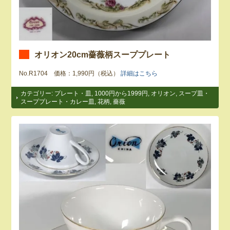
オリオン20cm薔薇柄スーププレート
No.R1704 価格：1,990円（税込）
詳細はこちら
カテゴリー:
プレート・皿
,
1000円から1999円
,
オリオン
,
スープ皿・
スーププレート・カレー皿
,
花柄
,
薔薇