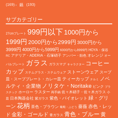
(169)
鍋
(193)
サブカテゴリー
999円以下
1000円から
27cmプレート
1999円
2000円から2999円
3000円から
3999円
4000円から5999円
HOYA・保谷
6000円から8999円
オレンジ
アデリア・ADERIA・石塚硝子
アンバー・飴色
オー
RC
ガラス
コーヒー
バルプレート
ガラスマグ
キャラクター
カップ
ストーンウェア
スープ
ステムグラス・ステムウェア
ノベ
ティーカップ
皿・スーププレート・カレー皿
ナルミ
ノリタケ・Noritake
ルティ・企業物
ピンク
プラ
ホーロー
ラスター
佐々木硝子・佐々木ガラス
両手鍋
小
スチック
緑・グリ
日本陶器会社
紫色・バイオレット
紫ガラス
皿
花柄
ーン
赤色・レッ
薔薇
茶色・ブラウン
葡萄・ぶどう
青色・ブルー
金彩・ゴールド
黄
ド
青ガラス