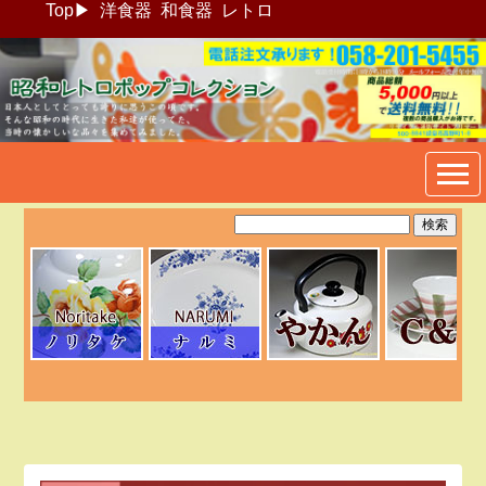
Top
▶
洋食器
和食器
レトロ
昭和レトロポップ食器生活雑
貨通販＠フリマート