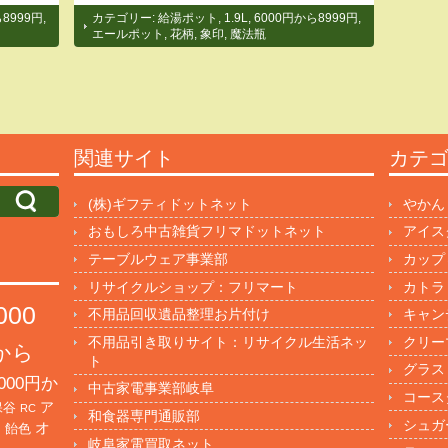
8999円
,
カテゴリー:
給湯ポット
,
1.9L
,
6000円から8999円
,
エールポット
,
花柄
,
象印
,
魔法瓶
関連サイト
カテ
(株)ギフティドットネット
やかん
おもしろ中古雑貨フリマドットネット
アイス
テーブルウェア事業部
カップ
リサイクルショップ：フリマート
カトラ
000
不用品回収遺品整理お片付け
キャン
不用品引き取りサイト：リサイクル生活ネッ
クリー
円から
ト
グラス
000円か
中古家電事業部岐阜
コース
保谷
ア
RC
和食器専門通販部
シュガ
オ
・飴色
岐阜家電買取ネット