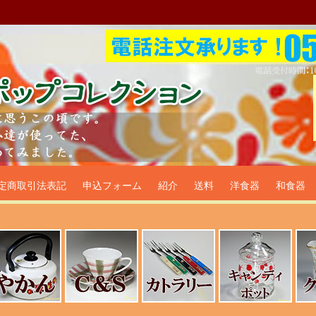
プ食器生活雑貨通販＠フリマー
定商取引法表記
申込フォーム
紹介
送料
洋食器
和食器