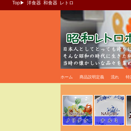
Top
▶
洋食器
和食器
レトロ
昭和レトロポッ
ホーム
商品説明定義
流れ
特