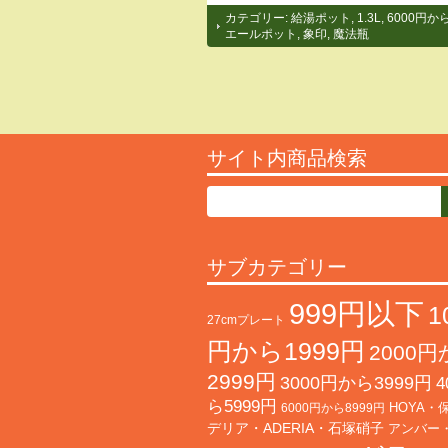
カテゴリー:
給湯ポット
,
1.3L
,
6000円から
エールポット
,
象印
,
魔法瓶
サイト内商品検索
サブカテゴリー
999円以下
1
27cmプレート
円から1999円
2000
2999円
3000円から3999円
4
ら5999円
HOYA・
6000円から8999円
デリア・ADERIA・石塚硝子
アンバー