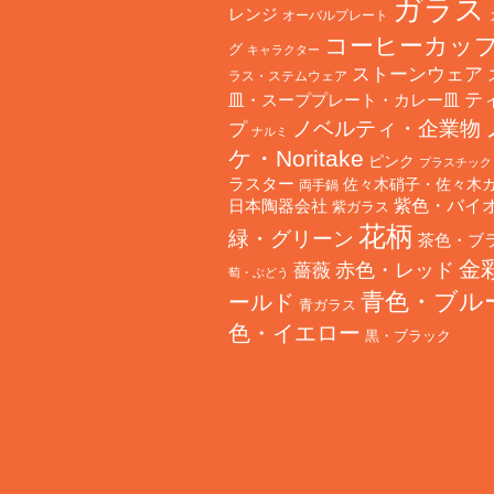
ガラス
レンジ
オーバルプレート
コーヒーカッ
グ
キャラクター
ストーンウェア
ラス・ステムウェア
テ
皿・スーププレート・カレー皿
ノベルティ・企業物
プ
ナルミ
ケ・Noritake
ピンク
プラスチック
ラスター
佐々木硝子・佐々木
両手鍋
日本陶器会社
紫色・バイ
紫ガラス
花柄
緑・グリーン
茶色・ブ
金
赤色・レッド
薔薇
萄・ぶどう
青色・ブル
ールド
青ガラス
色・イエロー
黒・ブラック