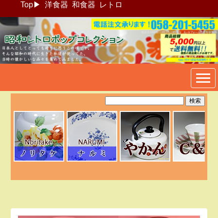
Top
▶
洋食器
和食器
レトロ
昭和レトロポップ食器生活雑
貨通販＠フリマート