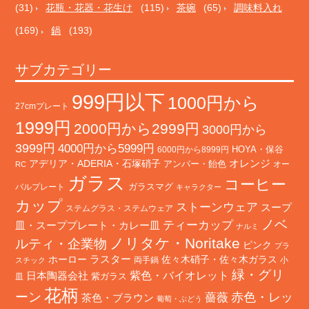
(31)
花瓶・花器・花生け
(115)
茶碗
(65)
調味料入れ
(169)
鍋
(193)
サブカテゴリー
999円以下
1000円から
27cmプレート
1999円
2000円から2999円
3000円から
3999円
4000円から5999円
HOYA・保谷
6000円から8999円
オレンジ
アデリア・ADERIA・石塚硝子
アンバー・飴色
オー
RC
ガラス
コーヒー
バルプレート
ガラスマグ
キャラクター
カップ
ストーンウェア
スープ
ステムグラス・ステムウェア
ノベ
ティーカップ
皿・スーププレート・カレー皿
ナルミ
ノリタケ・Noritake
ルティ・企業物
ピンク
プラ
ホーロー
ラスター
佐々木硝子・佐々木ガラス
両手鍋
小
スチック
緑・グリ
日本陶器会社
紫色・バイオレット
紫ガラス
皿
花柄
ーン
赤色・レッ
薔薇
茶色・ブラウン
葡萄・ぶどう