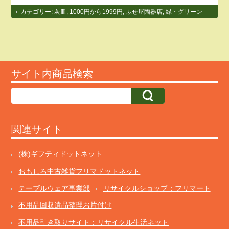
カテゴリー:
灰皿
,
1000円から1999円
,
ふせ屋陶器店
,
緑・グリーン
サイト内商品検索
関連サイト
(株)ギフティドットネット
おもしろ中古雑貨フリマドットネット
テーブルウェア事業部
リサイクルショップ：フリマート
不用品回収遺品整理お片付け
不用品引き取りサイト：リサイクル生活ネット