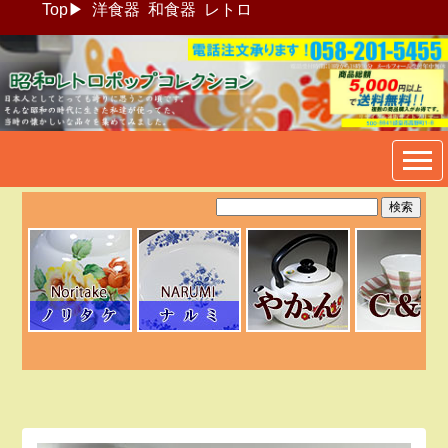
Top
▶
洋食器
和食器
レトロ
昭和レトロポップ食器生活雑
貨通販＠フリマート