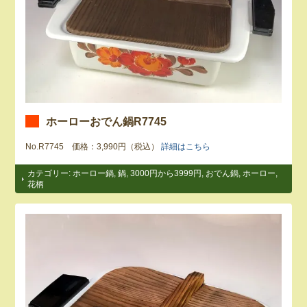
ホーローおでん鍋R7745
No.R7745 価格：3,990円（税込）
詳細はこちら
カテゴリー:
ホーロー鍋
,
鍋
,
3000円から3999円
,
おでん鍋
,
ホーロー
,
花柄