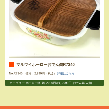
マルワイホーローおでん鍋R7340
No.R7340 価格：2,990円（税込）
詳細はこちら
カテゴリー:
ホーロー鍋
,
鍋
,
2000円から2999円
,
おでん鍋
,
花柄