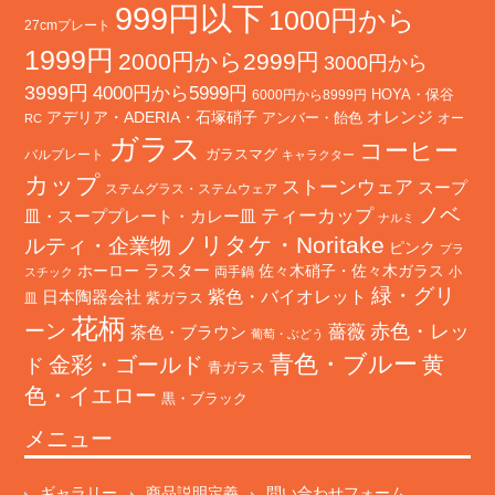
999円以下
1000円から
27cmプレート
1999円
2000円から2999円
3000円から
3999円
4000円から5999円
HOYA・保谷
6000円から8999円
オレンジ
アデリア・ADERIA・石塚硝子
アンバー・飴色
オー
RC
ガラス
コーヒー
バルプレート
ガラスマグ
キャラクター
カップ
ストーンウェア
スープ
ステムグラス・ステムウェア
ノベ
ティーカップ
皿・スーププレート・カレー皿
ナルミ
ノリタケ・Noritake
ルティ・企業物
ピンク
プラ
ホーロー
ラスター
佐々木硝子・佐々木ガラス
両手鍋
小
スチック
緑・グリ
日本陶器会社
紫色・バイオレット
紫ガラス
皿
花柄
ーン
赤色・レッ
薔薇
茶色・ブラウン
葡萄・ぶどう
青色・ブルー
金彩・ゴールド
黄
ド
青ガラス
色・イエロー
黒・ブラック
メニュー
ギャラリー
商品説明定義
問い合わせフォーム