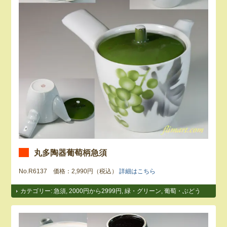
丸多陶器葡萄柄急須
No.R6137 価格：2,990円（税込）
詳細はこちら
カテゴリー:
急須
,
2000円から2999円
,
緑・グリーン
,
葡萄・ぶどう