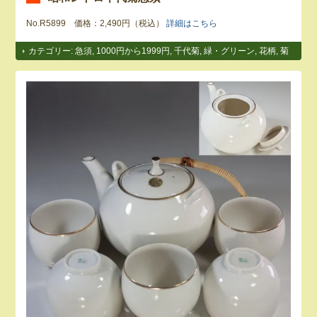
No.R5899 価格：2,490円（税込）
詳細はこちら
カテゴリー:
急須
,
1000円から1999円
,
千代菊
,
緑・グリーン
,
花柄
,
菊