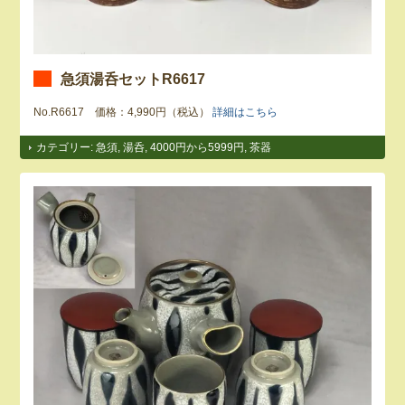
急須湯呑セットR6617
No.R6617 価格：4,990円（税込）
詳細はこちら
カテゴリー:
急須
,
湯呑
,
4000円から5999円
,
茶器