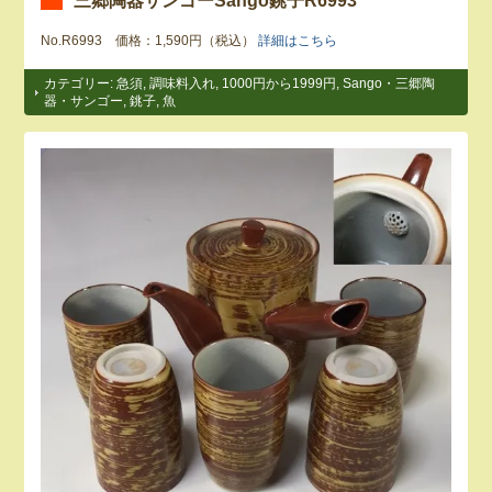
No.R6993 価格：1,590円（税込）
詳細はこちら
カテゴリー:
急須
,
調味料入れ
,
1000円から1999円
,
Sango・三郷陶
器・サンゴー
,
銚子
,
魚