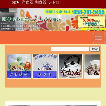
Top
▶
洋食器
和食器
レトロ
昭和レトロポップ食器生活雑
貨通販＠フリマート