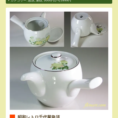
カテゴリー:
急須
,
湯呑
,
3000円から3999円
昭和レトロ千代菊急須