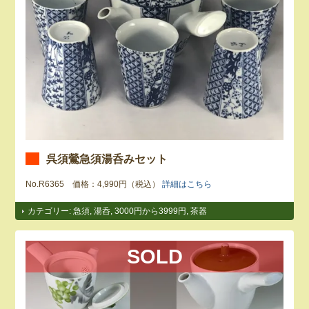
呉須鶯急須湯呑みセット
No.R6365 価格：4,990円（税込）
詳細はこちら
カテゴリー:
急須
,
湯呑
,
3000円から3999円
,
茶器
SOLD