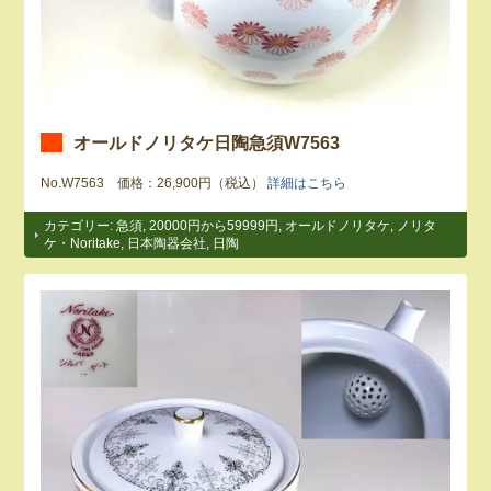
オールドノリタケ日陶急須W7563
No.W7563 価格：26,900円（税込）
詳細はこちら
カテゴリー:
急須
,
20000円から59999円
,
オールドノリタケ
,
ノリタ
ケ・Noritake
,
日本陶器会社
,
日陶