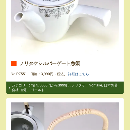
ノリタケシルバーゲート急須
No.R7551 価格：3,990円（税込）
詳細はこちら
カテゴリー:
急須
,
3000円から3999円
,
ノリタケ・Noritake
,
日本陶器
会社
,
金彩・ゴールド