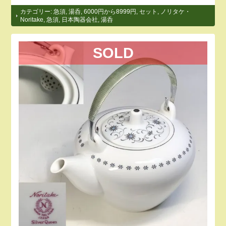
カテゴリー:
急須
,
湯呑
,
6000円から8999円
,
セット
,
ノリタケ・
Noritake
,
急須
,
日本陶器会社
,
湯呑
SOLD