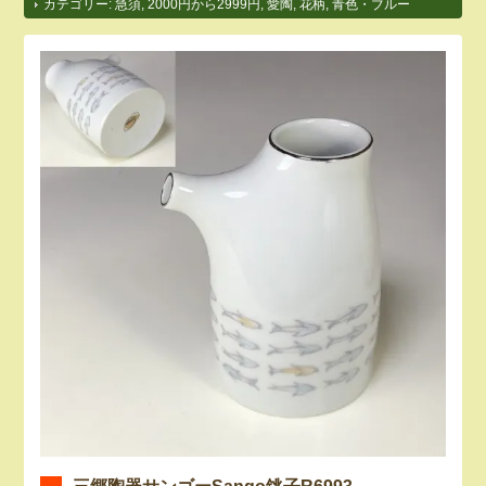
カテゴリー:
急須
,
2000円から2999円
,
愛陶
,
花柄
,
青色・ブルー
三郷陶器サンゴーSango銚子R6993