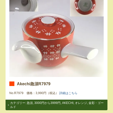
Akechi急須R7979
No.R7979 価格：3,990円（税込）
詳細はこちら
カテゴリー:
急須
,
3000円から3999円
,
AKECHI
,
オレンジ
,
金彩・ゴー
ルド