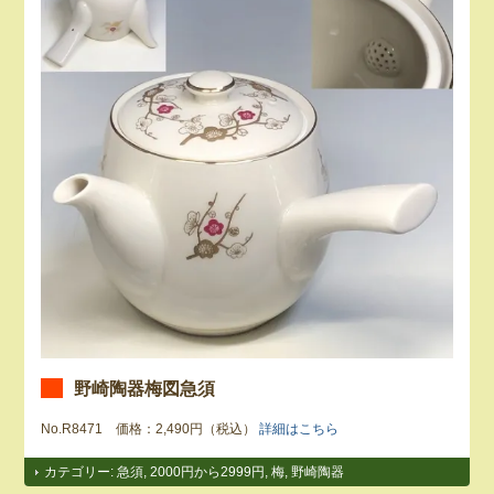
野崎陶器梅図急須
No.R8471 価格：2,490円（税込）
詳細はこちら
カテゴリー:
急須
,
2000円から2999円
,
梅
,
野崎陶器