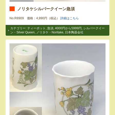
ノリタケシルバークイーン急須
No.R8909 価格：4,990円（税込）
詳細はこちら
カテゴリー:
ティーポット
,
急須
,
4000円から5999円
,
シルバークイー
ン・Silver Queen
,
ノリタケ・Noritake
,
日本陶器会社