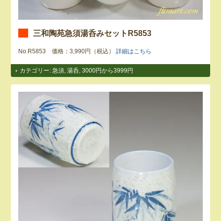
三和陶苑急須湯呑みセットR5853
No.R5853 価格：3,990円（税込）
詳細はこちら
カテゴリー:
急須
,
湯呑
,
3000円から3999円