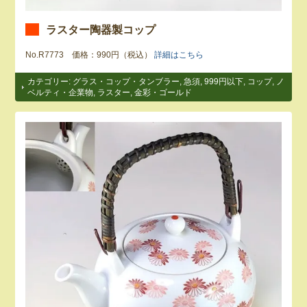
ラスター陶器製コップ
No.R7773 価格：990円（税込）
詳細はこちら
カテゴリー:
グラス・コップ・タンブラー
,
急須
,
999円以下
,
コップ
,
ノ
ベルティ・企業物
,
ラスター
,
金彩・ゴールド